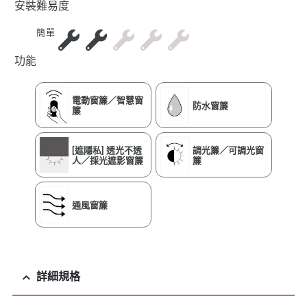
安裝難易度
簡單
功能
電動窗簾／智慧窗
防水窗簾
簾
[遮隱私] 透光不透
調光簾／可調光窗
人／採光遮影窗簾
簾
通風窗簾
詳細規格