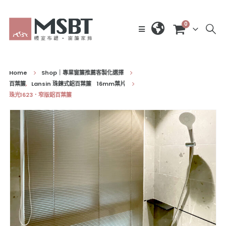
0
Home
Shop｜專業窗簾推薦客製化選擇
百葉簾
,
Lansin 珠鍊式鋁百葉簾 16mm葉片
珠光1623．窄版鋁百葉簾