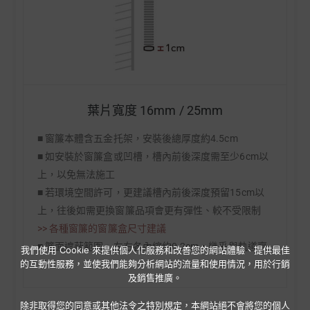
葉片寬度 16mm / 25mm
■ 窗簾本體含五金托架，安裝後總厚度約4.5cm
■ 如安裝於窗簾盒或凹槽，槽內前後深度需至少6cm以
上，以免無法施工
■ 若環境空間許可，更建議槽內前後深度預留15cm以
上，往後如需更換窗簾品項會更有彈性、較不受限制
>> 各種窗簾的窗簾盒尺寸建議
■ 簾面遮蔽範圍，左右各內縮約0.2cm，幾乎與軌道齊
我們使用 Cookie 來提供個人化服務和改善您的網站體驗、提供最佳
的互動性服務，並使我們能夠分析網站的流量和使用情況，用於行銷
平
及銷售推廣。
除非取得您的同意或其他法令之特別規定，本網站絕不會將您的個人