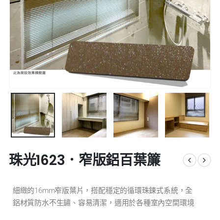
珠光1623．窄版鋁百葉簾
細緻的16mm窄版葉片，搭配穩定的循環珠鍊式系統，全
鋁材質防水不生鏽、容易清潔，適用於各種室內空間環境