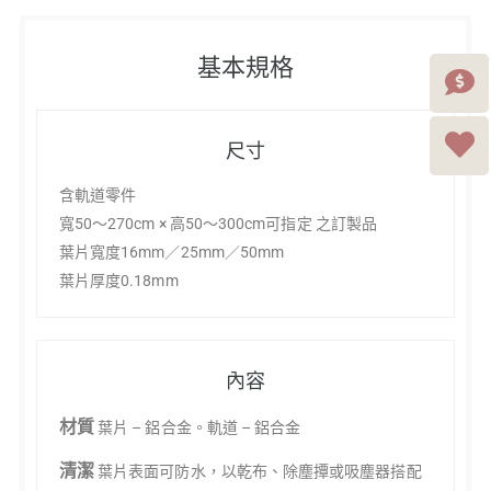
基本規格
尺寸
含軌道零件
寬50～270cm × 高50～300cm可指定 之訂製品
葉片寬度16mm／25mm／50mm
葉片厚度0.18mm
內容
材質
葉片 – 鋁合金。軌道 – 鋁合金
清潔
葉片表面可防水，以乾布、除塵撢或吸塵器搭配