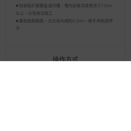
■ 如安裝於窗簾盒或凹槽，槽內前後深度需至少12cm
以上，以免無法施工
■ 簾面遮蔽範圍，左右各內縮約0.2cm，幾乎與軌道齊
平
操作方式
操作選擇
1. 循環珠鍊
單繩即可控制簾面上下 + 調整
葉片角度