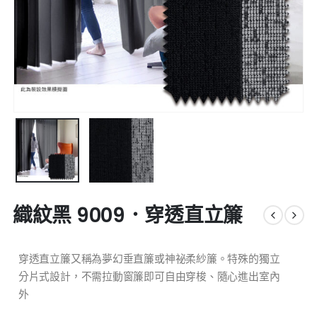
織紋黑 9009．穿透直立簾
穿透直立簾又稱為夢幻垂直簾或神祕柔紗簾。特殊的獨立
分片式設計，不需拉動窗簾即可自由穿梭、隨心進出室內
外