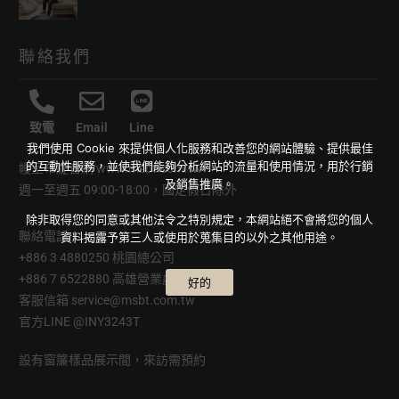
聯絡我們
致電
Email
Line
我們使用 Cookie 來提供個人化服務和改善您的網站體驗、提供最佳
的互動性服務，並使我們能夠分析網站的流量和使用情況，用於行銷
幔室布緹官網
www.msbt.com.tw
及銷售推廣。
週一至週五 09:00-18:00，國定假日除外
除非取得您的同意或其他法令之特別規定，本網站絕不會將您的個人
聯絡電話
資料揭露予第三人或使用於蒐集目的以外之其他用途。
+886 3 4880250 桃園總公司
+886 7 6522880 高雄營業處
好的
客服信箱
service@msbt.com.tw
官方LINE
@INY3243T
設有窗簾樣品展示間，來訪需預約