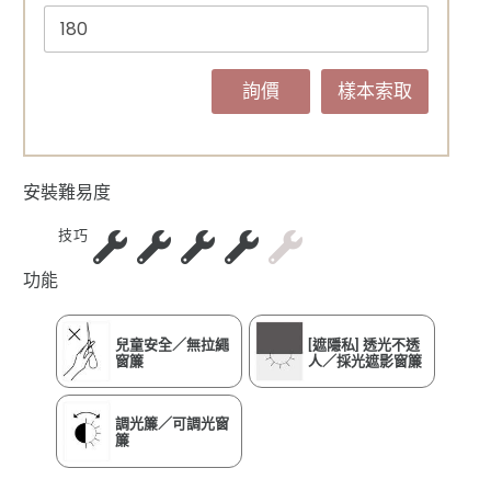
詢價
樣本索取
安裝難易度
技巧
功能
兒童安全／無拉繩
[遮隱私] 透光不透
窗簾
人／採光遮影窗簾
調光簾／可調光窗
簾