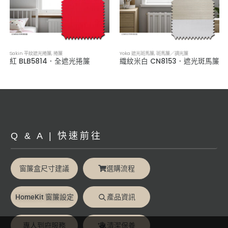
Sakin 平紋遮光捲簾
,
捲簾
Yoka 遮光斑馬簾
,
斑馬簾／調光簾
紅 BLB5814．全遮光捲簾
織紋米白 CN8153．遮光斑馬簾
Q & A | 快速前往
窗簾盒尺寸建議
選購流程
HomeKit 窗簾設定
產品資訊
專人到府服務
清潔保養