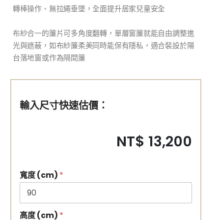
轉棒操作、無拉繩垂墜，全面提升居家兒童安全
布紗合一的簾片可多角度翻轉，單層窗簾就能自由調整進
光與遮蔽，如布紗簾柔美同時能保有隱私，適合裝設於陽
台落地窗或作為隔間簾
輸入尺寸快速估價：
NT$ 13,200
寬度 (cm)
*
高度 (cm)
*