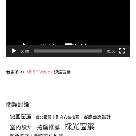
播
放
器
00:00
01:55
看更多 >>
MSBT Videos
認識窗簾
關鍵討論
便宜窗簾
客廳窗簾設計
台北窗簾｜到府安裝推薦
採光窗簾
室內設計
捲簾推薦