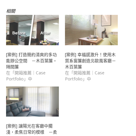
朋
友
(在
相關
新
視
窗
中
開
啟)
[案例] 打造簡約清爽的多功
[案例] 幸福感激升！使用木
能辦公空間 －木百葉簾・
質系窗簾創造北歐風客廳－
隔間簾
木百葉簾
在「開箱推薦｜Case
在「開箱推薦｜Case
Portfolio」中
Portfolio」中
[案例] 讓陽光在客廳中擱
淺，柔焦日常的模樣 －柔