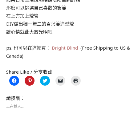
那麼可以挑選自己喜歡的窗簾
在上方加上燈管
DIY做出獨一無二的百葉簾造型燈
讓心情就此大放光明吧
ps. 也可以在這裡買：
Bright Blind
(Free Shipping to US &
Canada)
Share Like / 分享收藏
按
分
分
按
點
一
享
享
一
這
下
到
到
下
裡
以
Pinterest(在
Twitter(在
即
列
分
新
新
可
印
請按讚：
享
視
視
以
(在
至
窗
窗
電
新
正在載入...
Facebook(在
中
中
子
視
新
開
開
郵
窗
視
啟)
啟)
件
中
窗
傳
開
中
送
啟)
開
連
啟)
結
給