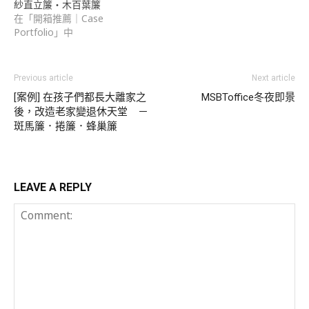
紗直立簾・木百葉簾
在「開箱推薦｜Case
Portfolio」中
Previous article
Next article
[案例] 在孩子們都長大離家之
MSBToffice冬夜即景
後，改造老家變退休天堂 －
斑馬簾．捲簾．蜂巢簾
LEAVE A REPLY