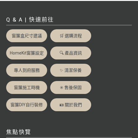
Q & A | 快速前往
窗簾盒尺寸建議
🛒 選購流程
HomeKit窗簾設定
🔍 產品資訊
專人到府服務
✨ 清潔保養
窗簾施工時機
✳️ 售後保固
窗簾DIY自行裝修
🪪 關於我們
焦點快覽