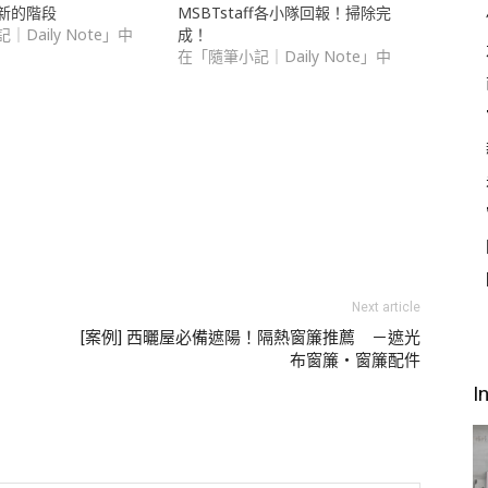
新的階段
MSBTstaff各小隊回報！掃除完
Daily Note」中
成！
在「隨筆小記｜Daily Note」中
Next article
[案例] 西曬屋必備遮陽！隔熱窗簾推薦 －遮光
布窗簾・窗簾配件
I