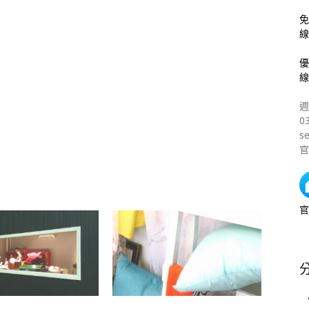
免
線
優
線
週
0
s
官
官