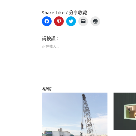
Share Like / 分享收藏
按
分
分
按
點
一
享
享
一
這
下
到
到
下
裡
以
Pinterest(在
Twitter(在
即
列
分
新
新
可
印
請按讚：
享
視
視
以
(在
至
窗
窗
電
新
正在載入...
Facebook(在
中
中
子
視
新
開
開
郵
窗
視
啟)
啟)
件
中
窗
傳
開
中
送
啟)
開
連
啟)
結
給
朋
友
(在
相關
新
視
窗
中
開
啟)