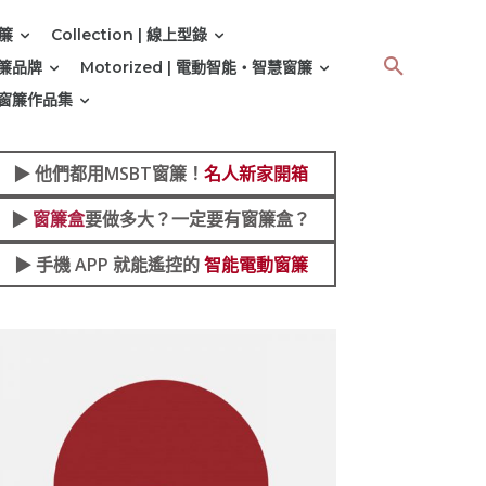
窗簾
Collection | 線上型錄
 窗簾品牌
Motorized | 電動智能‧智慧窗簾
 | 窗簾作品集
▶︎
他們都用MSBT窗簾！
名人新家開箱
▶︎
窗簾盒
要做多大？一定要有窗簾盒？
▶︎ 手機 APP 就能遙控的
智能電動窗簾