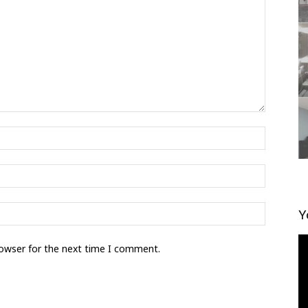
Y
視
rowser for the next time I comment.
訊
播
放
器