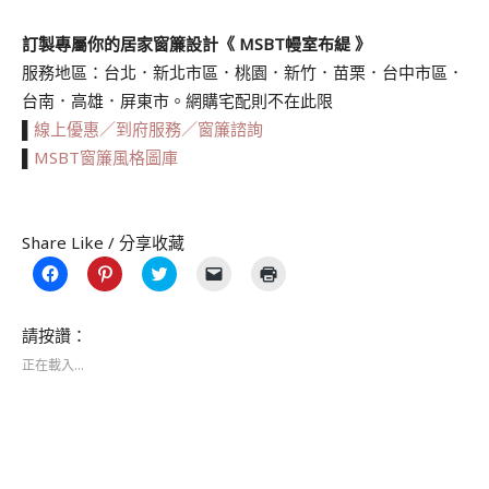
訂製專屬你的居家窗簾設計《 MSBT幔室布緹 》
服務地區：台北．新北市區．桃園．新竹．苗栗．台中市區．
台南．高雄．屏東市。網購宅配則不在此限
▌
線上優惠／到府服務／窗簾諮詢
▌
MSBT窗簾風格圖庫
.
Share Like / 分享收藏
按
分
分
按
點
一
享
享
一
這
下
到
到
下
裡
以
Pinterest(在
Twitter(在
即
列
分
新
新
可
印
請按讚：
享
視
視
以
(在
至
窗
窗
電
新
正在載入...
Facebook(在
中
中
子
視
新
開
開
郵
窗
視
啟)
啟)
件
中
窗
傳
開
中
送
啟)
開
連
啟)
結
給
朋