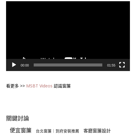
視
訊
播
放
器
00:00
01:55
看更多 >>
MSBT Videos
認識窗簾
關鍵討論
便宜窗簾
客廳窗簾設計
台北窗簾｜到府安裝推薦