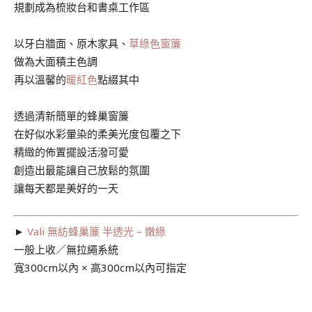
規劃成為梳妝台和書桌工作區
以牙白牆面、原木家具、
草綠色窗簾
做為大面積主色調
再以溫馨的
暖紅色
點綴其中
透過清新簡單的蜂巢窗簾
在好似水彩暈染的柔美光度包覆之下
精緻的佈置擺設活潑可愛
創造出最能讓自己放鬆的氛圍
讓每天都是美好的一天
►
Vali 無紡蜂巢簾 半透光 – 嫩綠
一般上收／無拉繩系統
寬300cm以內 × 高300cm以內可指定