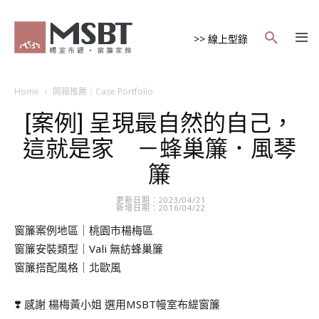
>> 線上型錄
Home
開箱推薦｜Case Portfolio
[案例] 呈現最自然的自己，
這就是家 －蜂巢簾．風琴
簾
更新日期：2023/04/21
新增日期：2016/04/22
窗簾案例地區｜桃園市楊梅區
窗簾安裝類型｜Vali 無紡蜂巢簾
窗簾搭配風格｜北歐風
❣️ 感謝 楊梅黃小姐 選用MSBT幔室布緹窗簾