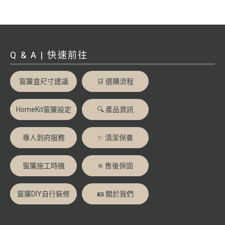
Q & A | 快速前往
窗簾盒尺寸建議
🛒 選購流程
HomeKit窗簾設定
🔍 產品資訊
專人到府服務
✨ 清潔保養
窗簾施工時機
✳️ 售後保固
窗簾DIY自行裝修
🪪 關於我們