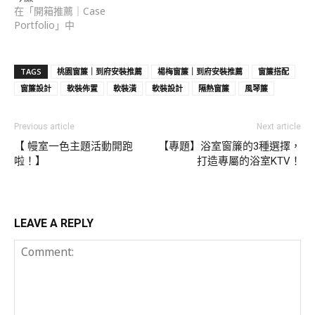
在「開箱推薦｜Case
Portfolio」中
TAGS
桃園窗簾｜到府安裝推薦
楊梅窗簾｜到府安裝推薦
窗簾搭配
窗簾設計
軟裝佈置
軟裝潢
軟裝設計
隔熱窗簾
風琴簾
Previous article
Next article
【 幔室一色主題活動開跑
【專題】浴室窗簾的3種選擇，
啦！】
打造專屬的浴室KTV！
LEAVE A REPLY