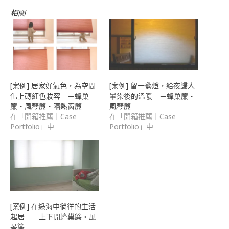
友
(在
相關
新
視
窗
中
開
啟)
[案例] 居家好氣色，為空間
[案例] 留一盞燈，給夜歸人
化上磚紅色妝容 －蜂巢
暈染後的溫暖 －蜂巢簾・
簾・風琴簾・隔熱窗簾
風琴簾
在「開箱推薦｜Case
在「開箱推薦｜Case
Portfolio」中
Portfolio」中
[案例] 在綠海中徜徉的生活
起居 －上下開蜂巢簾・風
琴簾