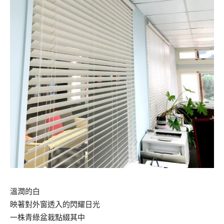
溫潤的白
映著對外窗透入的閃耀日光
一株青綠盆栽點綴其中