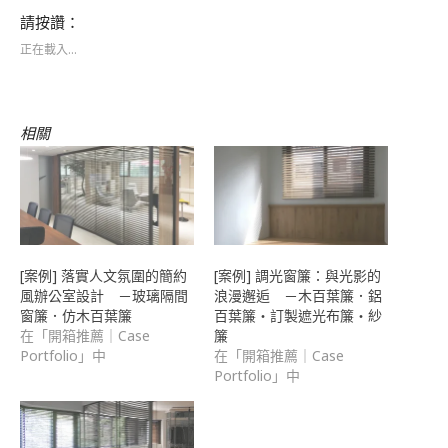
以
Pinterest(在
Twitter(在
即
列
分
新
新
可
印
請按讚：
享
視
視
以
(在
至
窗
窗
電
新
正在載入...
Facebook(在
中
中
子
視
新
開
開
郵
窗
視
啟)
啟)
件
中
窗
傳
開
中
送
啟)
開
連
相關
啟)
結
給
朋
友
(在
新
視
窗
中
開
啟)
[案例] 落實人文氛圍的簡約
[案例] 調光窗簾：與光影的
風辦公室設計 －玻璃隔間
浪漫邂逅 －木百葉簾．鋁
窗簾．仿木百葉簾
百葉簾・訂製遮光布簾・紗
在「開箱推薦｜Case
簾
Portfolio」中
在「開箱推薦｜Case
Portfolio」中