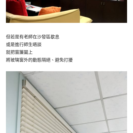
但若是有老師在沙發區歇息
或是進行師生晤談
就把窗簾闔上
將玻璃窗外的動態隔絕、避免打擾