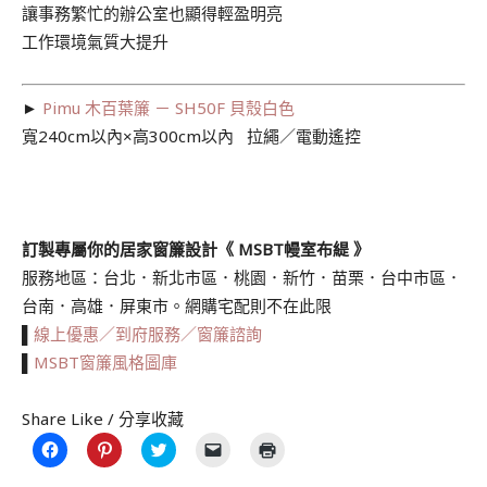
讓事務繁忙的辦公室也顯得輕盈明亮
工作環境氣質大提升
►
Pimu 木百葉簾 － SH50F 貝殼白色
寬240cm以內×高300cm以內 拉繩／電動遙控
訂製專屬你的居家窗簾設計《 MSBT幔室布緹 》
服務地區：台北．新北市區．桃園．新竹．苗栗．台中市區．
台南．高雄．屏東市。網購宅配則不在此限
▌
線上優惠／到府服務／窗簾諮詢
▌
MSBT窗簾風格圖庫
Share Like / 分享收藏
按
分
分
按
點
一
享
享
一
這
下
到
到
下
裡