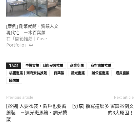
[案例] 刪繁就簡，質韻人文
現代宅 －木百葉簾
在「開箱推薦｜Case
Portfolio」中
TAGS
中壢窗簾｜到府安裝推薦
商業空間
商空窗簾推薦
桃園窗簾｜到府安裝推薦
百葉簾
調光窗簾
辦公室窗簾
通風窗簾
隔間簾
Previous article
Next article
[案例] 人要衣裝，窗戶也要窗
[分享] 撰寫這麼多 窗簾案例文
簾裝 －遮光斑馬簾・調光捲
的3大原因！
簾