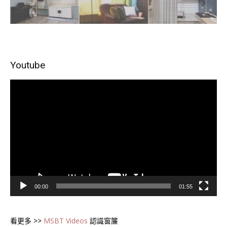
Youtube
視
訊
播
放
器
00:00
01:55
看更多 >>
MSBT Videos
認識窗簾