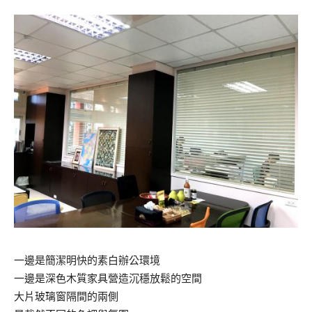
一邊是簡潔明快的素白辦公環境
一邊是深色木質家具營造沉穩放鬆的空間
大片玻璃窗隔間的兩側