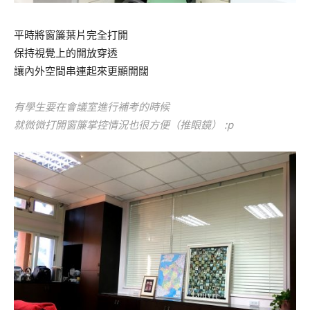
平時將窗簾葉片完全打開
保持視覺上的開放穿透
讓內外空間串連起來更顯開闊
有學生要在會議室進行補考的時候
就微微打開窗簾掌控情況也很方便（推眼鏡） :p
.