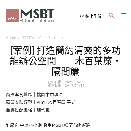
>> 線上型錄
Home
開箱推薦｜Case Portfolio
[案例] 打造簡約清爽的多功
能辦公空間 －木百葉簾・
隔間簾
更新日期：2022/06/22
新增日期：2017/01/16
窗簾案例地區｜桃園市中壢區
窗簾安裝類型｜Pimu 木百葉簾 平光
窗簾搭配風格｜現代風
❣️ 感謝 中壢林小姐 選用MSBT幔室布緹窗簾