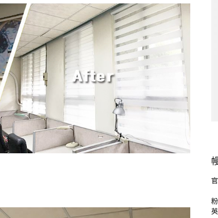
官
粉
英