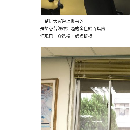
一整排大窗戶上掛著的
是想必曾經輝煌過的金色鋁百葉簾
但現已一身襤褸、處處折損