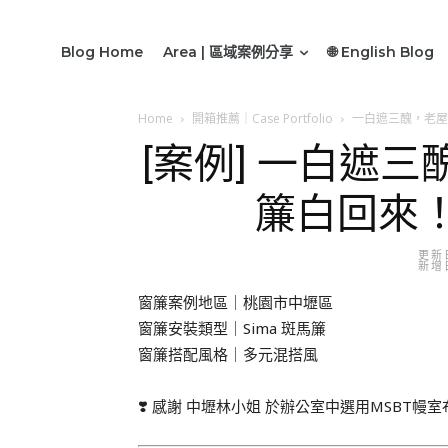
Blog Home
Area | 區域案例分享
🌐 English Blog
Home
開箱推薦｜Case Portfolio
一白遮三醜，老屋
[案例] 一白遮
簾白回來！
更新日
新增日
窗簾案例地區｜桃園市中壢區
窗簾安裝類型｜Sima 斑馬簾
窗簾搭配風格｜多元混搭風
❣️ 感謝 中壢林小姐 於辦公室中選用MSBT幔