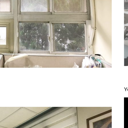
Y
視
訊
播
放
器