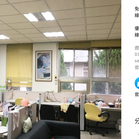
免
線
優
線
週
0
s
官
官