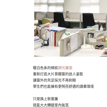
暖白色系的條紋
調光簾面
重新打造大片景觀窗的迷人姿態
讓窗外的充足採光不再刺眼
學生們也能擁有更明亮舒適的讀書環境
只是換上新窗簾
就能大大轉變室內氣氛