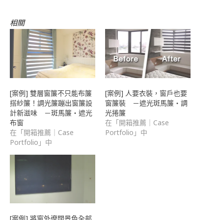
給
朋
友
(在
相關
新
視
窗
中
開
啟)
[案例] 雙層窗簾不只能布簾
[案例] 人要衣裝，窗戶也要
搭紗簾！調光簾蹦出窗簾設
窗簾裝 －遮光斑馬簾・調
計新滋味 －斑馬簾・遮光
光捲簾
布窗
在「開箱推薦｜Case
在「開箱推薦｜Case
Portfolio」中
Portfolio」中
[案例] 將窗外遼闊景色全部