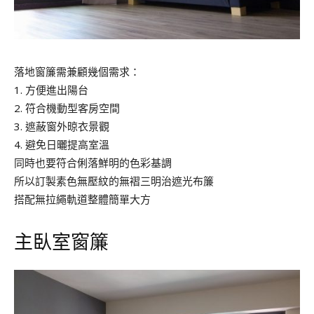
落地窗簾需兼顧幾個需求：
1. 方便進出陽台
2. 符合機動型客房空間
3. 遮蔽窗外晾衣景觀
4. 避免日曬提高室溫
同時也要符合俐落鮮明的色彩基調
所以訂製素色無壓紋的無褶三明治遮光布簾
搭配無拉繩軌道整體簡單大方
主臥室窗簾