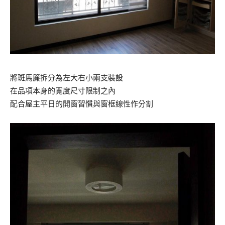
將斑馬簾拆分為左大右小兩支裝設
在品項本身的寬度尺寸限制之內
配合屋主平日的開窗習慣與窗框線性作分割