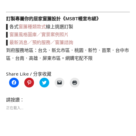
訂製專屬你的居家窗簾設計《MSBT幔室布緹》
▌各式
窗簾種類款式
線上挑選訂製
▌
窗簾風格圖庫／實景案例照片
▌
最新消息／預約服務／窗簾諮詢
到府服務地區：台北．新北市區．桃園．新竹．苗栗．台中市
區．台南．高雄．屏東市區。網購宅配不限
Share Like / 分享收藏
按
分
分
按
點
一
享
享
一
這
下
到
到
下
裡
以
Pinterest(在
Twitter(在
即
列
分
新
新
可
印
請按讚：
享
視
視
以
(在
至
窗
窗
電
新
正在載入...
Facebook(在
中
中
子
視
新
開
開
郵
窗
視
啟)
啟)
件
中
窗
傳
開
中
送
啟)
開
連
啟)
結