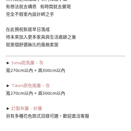
有想法就去構思 有時間就去實現
完全不假室內設計師之手
在此預祝新居早日落成
待未來加入更多家具與生活痕跡之後
就是個舒適無比的風格家居
►
Sima斑馬簾 – 灰
寬270cm以內 × 高300cm以內
►
Tiken原色捲簾 – 灰
寬270cm以內 × 高300cm以內
►
訂製布簾．紗簾
另有多種花色款式目錄可選，歡迎直洽客服