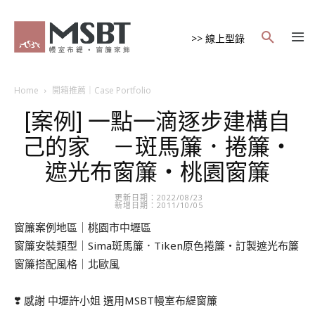
>> 線上型錄
Home
開箱推薦｜Case Portfolio
[案例] 一點一滴逐步建構自
己的家 －斑馬簾．捲簾・
遮光布窗簾・桃園窗簾
更新日期：2022/08/23
新增日期：2011/10/05
窗簾案例地區｜桃園市中壢區
窗簾安裝類型｜Sima斑馬簾．Tiken原色捲簾・訂製遮光布簾
窗簾搭配風格｜北歐風
❣️ 感謝 中壢許小姐 選用MSBT幔室布緹窗簾