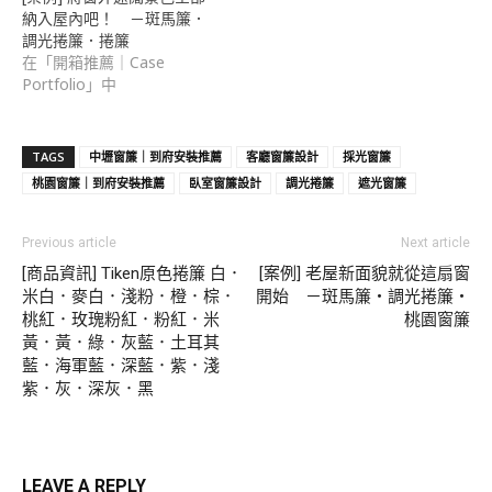
納入屋內吧！ －斑馬簾．
調光捲簾．捲簾
在「開箱推薦｜Case
Portfolio」中
TAGS
中壢窗簾｜到府安裝推薦
客廳窗簾設計
採光窗簾
桃園窗簾｜到府安裝推薦
臥室窗簾設計
調光捲簾
遮光窗簾
Previous article
Next article
[商品資訊] Tiken原色捲簾 白．
[案例] 老屋新面貌就從這扇窗
米白．麥白．淺粉．橙．棕．
開始 －斑馬簾・調光捲簾・
桃紅．玫瑰粉紅．粉紅．米
桃園窗簾
黃．黃．綠．灰藍．土耳其
藍．海軍藍．深藍．紫．淺
紫．灰．深灰．黑
LEAVE A REPLY