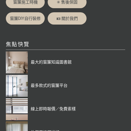
窗簾施工時機
✳️ 售後保固
窗簾DIY自行裝修
🪪 關於我們
焦點快覽
最大的窗簾知識圖書館
最多款式的窗簾平台
線上即時報價／免費索樣