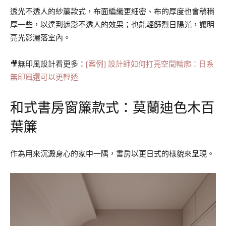
透光不透人的紗簾款式，布面編織更細密、布的厚度也會稍稍
厚一些，以達到遮影不透人的效果；也能輕篩烈日陽光，讓明
亮光影灑落室內。
🎥無印風設計看更多：
[案例] 設計師如何打亮空間輪廓：日系
無印風還可以更輕透
和式書房窗簾款式：莫蘭迪色木百
葉簾
作為用來沉澱身心的家中一隅，書房以更日式的樣貌來呈現。