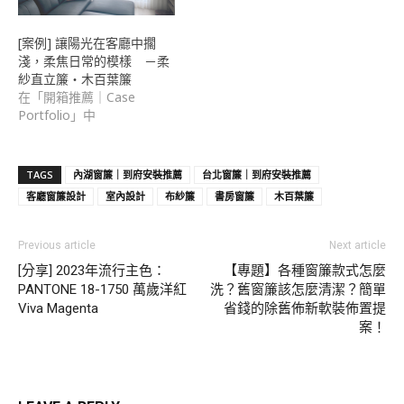
[案例] 讓陽光在客廳中擱
淺，柔焦日常的模樣 －柔
紗直立簾・木百葉簾
在「開箱推薦｜Case
Portfolio」中
TAGS
內湖窗簾｜到府安裝推薦
台北窗簾｜到府安裝推薦
客廳窗簾設計
室內設計
布紗簾
書房窗簾
木百葉簾
Previous article
Next article
[分享] 2023年流行主色：
【專題】各種窗簾款式怎麼
PANTONE 18-1750 萬歲洋紅
洗？舊窗簾該怎麼清潔？簡單
Viva Magenta
省錢的除舊佈新軟裝佈置提
案！