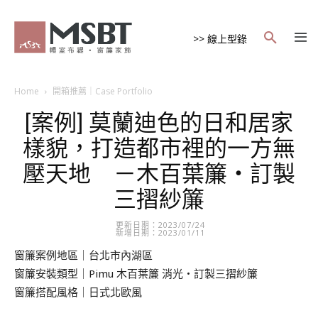
>> 線上型錄
Home
開箱推薦｜Case Portfolio
[案例] 莫蘭迪色的日和居家
樣貌，打造都市裡的一方無
壓天地 －木百葉簾・訂製
三摺紗簾
更新日期：2023/07/24
新增日期：2023/01/11
窗簾案例地區｜台北市內湖區
窗簾安裝類型｜Pimu 木百葉簾 消光・訂製三摺紗簾
窗簾搭配風格｜日式北歐風