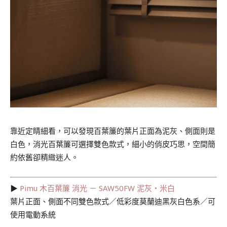
靠近定睛細看，可以發現百葉簾的葉片正面為泥灰、側面則是
白色，消光百葉簾可選擇雙色款式，細小的俏皮巧思，空間簡
約依舊卻精緻迷人。
▶︎
Pimu 木百葉簾 消光 － SAW50FW 泥灰・米白
葉片正面、側面不同雙色款式／低彩度莫蘭迪黑灰白色系／可
使用電動系統