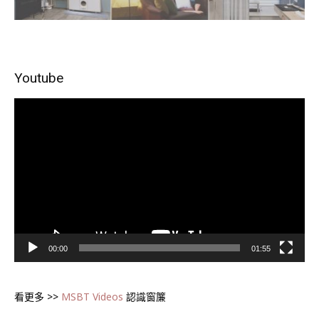
Youtube
視
訊
播
放
器
00:00
01:55
看更多 >>
MSBT Videos
認識窗簾