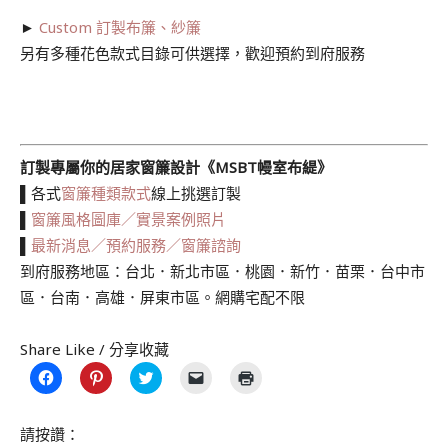
►
Custom 訂製布簾、紗簾
另有多種花色款式目錄可供選擇，歡迎預約到府服務
訂製專屬你的居家窗簾設計《MSBT幔室布緹》
▌各式
窗簾種類款式
線上挑選訂製
▌
窗簾風格圖庫／實景案例照片
▌
最新消息／預約服務／窗簾諮詢
到府服務地區：台北．新北市區．桃園．新竹．苗栗．台中市
區．台南．高雄．屏東市區。網購宅配不限
Share Like / 分享收藏
按
分
分
按
點
一
享
享
一
這
下
到
到
下
裡
以
Pinterest(在
Twitter(在
即
列
分
新
新
可
印
請按讚：
享
視
視
以
(在