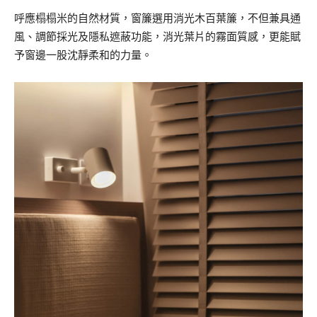
呼應榻榻米的自然材質，窗簾選用消光木百葉簾，不但兼具通
風、調節採光及隱私遮蔽功能，消光葉片的霧面質感，更能賦
予窗邊一股沈靜柔和的力量。