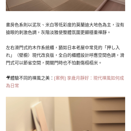
書房色系則以泥灰、米白等低彩度的莫蘭迪大地色為主，沒有
搶眼的刺激色調，灰階淡雅使整體氛圍更顯穩重禪靜。
左右滑門式的木作系統櫃，猶如日本老屋中常見的「押し入
れ」（壁櫥）現代改良版，全白的櫃體設計呼應空間色調，滑
門式可以節省空間，開關門時也不怕劃傷榻榻米。
🎥體驗不同的禪風之美
：
[案例] 享歲月靜好：現代禪風如何成
為日常