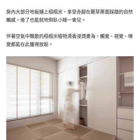
房內大部分地板鋪上榻榻米，享受赤腳在藺草蓆面踩踏的自然
觸感，倦了也能就地倒臥小睡一會兒。
伴著空氣中飄散的榻榻米植物清香浸潤書海，觸覺、視覺、嗅
覺都能在此獲得放鬆。