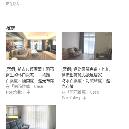
至
窗
窗
電
新
正在載入...
Facebook(在
中
中
子
視
新
開
開
郵
窗
視
啟)
啟)
件
中
窗
傳
開
中
送
啟)
開
連
相關
啟)
結
給
朋
友
(在
新
視
窗
中
開
啟)
[案例] 新古典輕奢華！開箱
[案例] 選對窗簾色系，也能
醫生的林口豪宅 －捲簾．
營造出質感北歐風居家 －
百葉簾．隔間簾・遮光布簾
防水百葉簾・訂製紗簾・遮
在「開箱推薦｜Case
光布簾
Portfolio」中
在「開箱推薦｜Case
Portfolio」中