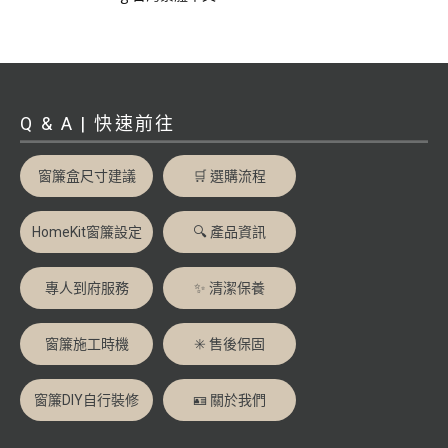
Q & A | 快速前往
窗簾盒尺寸建議
🛒 選購流程
HomeKit窗簾設定
🔍 產品資訊
專人到府服務
✨ 清潔保養
窗簾施工時機
✳️ 售後保固
窗簾DIY自行裝修
🪪 關於我們