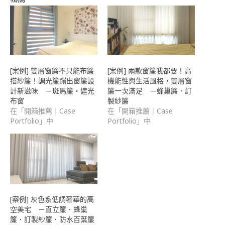
新
視
窗
中
開
啟)
[案例] 雙層窗簾不只能布簾
[案例] 兩款窗簾我都要！高
搭紗簾！調光簾蹦出窗簾設
機能性與生活風格，雙層窗
計新滋味 －斑馬簾・遮光
簾一次滿足 －蜂巢簾．訂
布窗
製紗簾
在「開箱推薦｜Case
在「開箱推薦｜Case
Portfolio」中
Portfolio」中
[案例] 灰色系低調奢華的高
空美宅 －直立簾．蜂巢
簾．訂製紗簾．防水百葉簾