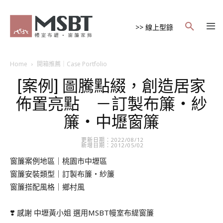
>> 線上型錄
Home
開箱推薦｜Case Portfolio
[案例] 圖騰點綴，創造居家
佈置亮點 －訂製布簾・紗
簾・中壢窗簾
更新日期：2022/08/12
新增日期：2012/05/02
窗簾案例地區｜桃園市中壢區
窗簾安裝類型｜訂製布簾・紗簾
窗簾搭配風格｜鄉村風
❣️ 感謝 中壢黃小姐 選用MSBT幔室布緹窗簾