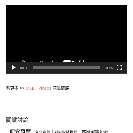
視
訊
播
放
器
00:00
01:55
看更多 >>
MSBT Videos
認識窗簾
關鍵討論
便宜窗簾
客廳窗簾設計
台北窗簾｜到府安裝推薦