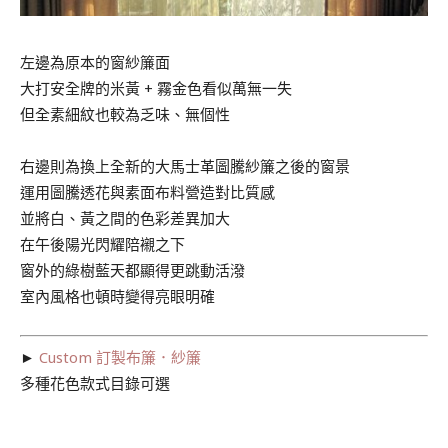
左邊為原本的窗紗簾面
大打安全牌的米黃 + 霧金色看似萬無一失
但全素細紋也較為乏味、無個性
右邊則為換上全新的大馬士革圖騰紗簾之後的窗景
運用圖騰透花與素面布料營造對比質感
並將白、黃之間的色彩差異加大
在午後陽光閃耀陪襯之下
窗外的綠樹藍天都顯得更跳動活潑
室內風格也頓時變得亮眼明確
►
Custom 訂製布簾．紗簾
多種花色款式目錄可選