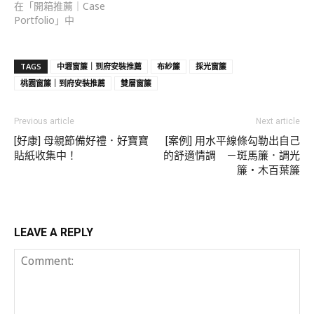
在「開箱推薦｜Case
Portfolio」中
TAGS
中壢窗簾｜到府安裝推薦
布紗簾
採光窗簾
桃園窗簾｜到府安裝推薦
雙層窗簾
Previous article
Next article
[好康] 母親節備好禮．好寶寶
[案例] 用水平線條勾勒出自己
貼紙收集中！
的舒適情調 －斑馬簾．調光
簾・木百葉簾
LEAVE A REPLY