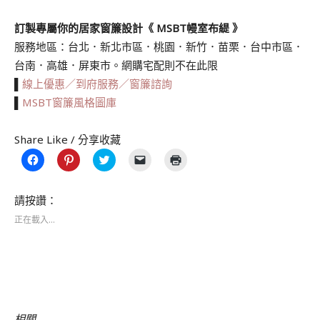
訂製專屬你的居家窗簾設計《 MSBT幔室布緹 》
服務地區：台北．新北市區．桃園．新竹．苗栗．台中市區．
台南．高雄．屏東市。網購宅配則不在此限
▌
線上優惠／到府服務／窗簾諮詢
▌
MSBT窗簾風格圖庫
Share Like / 分享收藏
按
分
分
按
點
一
享
享
一
這
下
到
到
下
裡
以
Pinterest(在
Twitter(在
即
列
分
新
新
可
印
請按讚：
享
視
視
以
(在
至
窗
窗
電
新
正在載入...
Facebook(在
中
中
子
視
新
開
開
郵
窗
視
啟)
啟)
件
中
窗
傳
開
中
送
啟)
開
連
啟)
結
給
朋
友
(在
相關