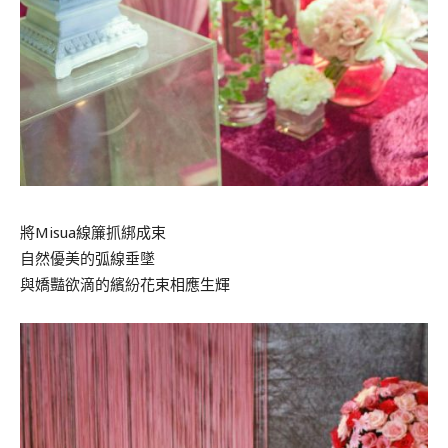
將Misua線簾抓綁成束
自然優美的弧線垂墜
與嬌豔欲滴的繽紛花束相應生輝