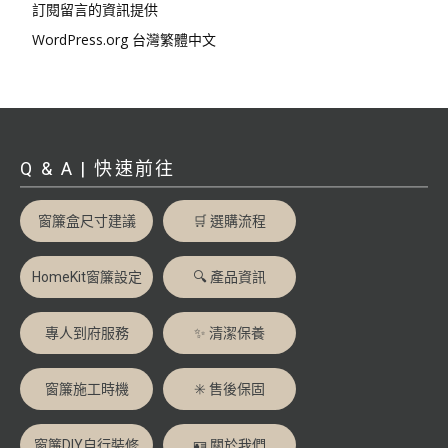
訂閱留言的資訊提供
WordPress.org 台灣繁體中文
Q & A | 快速前往
窗簾盒尺寸建議
🛒 選購流程
HomeKit窗簾設定
🔍 產品資訊
專人到府服務
✨ 清潔保養
窗簾施工時機
✳️ 售後保固
窗簾DIY自行裝修
🪪 關於我們