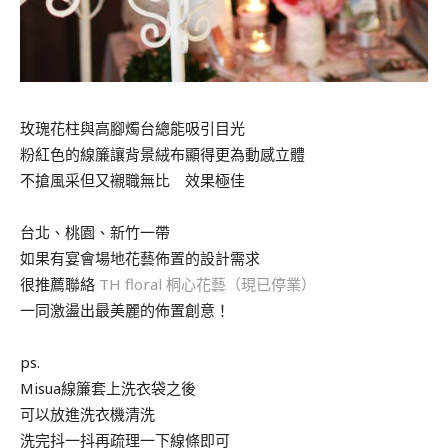
玫瑰花柱與高腳燭台總能吸引目光
粉紅色的線簾讓背景絨布顯得更為動感立體
不搶風采但又襯職無比 效果極佳
台北、桃園、新竹一帶
如果有宴會場地花藝佈置的設計需求
很推薦聯絡
TH floral 桐心花藝（現已停業）
一同激盪出最美麗的佈置創意！
ps.
Misua線簾套上洗衣袋之後
可以放進洗衣機清洗
洗完抖一抖再疏理一下線條即可