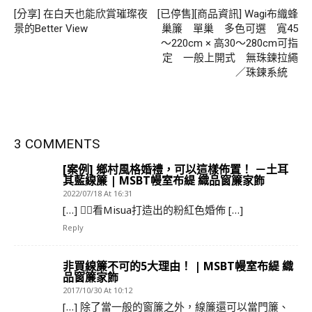
[分享] 在白天也能欣賞璀璨夜
[已停售][商品資訊] Wagi布織蜂
景的Better View
巢簾 單巢 多色可選 寬45
～220cm × 高30～280cm可指
定 一般上開式 無珠鍊拉繩
／珠鍊系統
3 COMMENTS
[案例] 鄉村風格婚禮，可以這樣佈置！ －土耳
其藍線簾 | MSBT幔室布緹 織品窗簾家飾
2022/07/18 At 16:31
[…] 👉🏻看Misua打造出的粉紅色婚佈 […]
Reply
非買線簾不可的5大理由！ | MSBT幔室布緹 織
品窗簾家飾
2017/10/30 At 10:12
[…] 除了當一般的窗簾之外，線簾還可以當門簾、