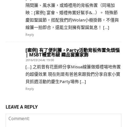
隔間簾、風水簾，或婚禮用的背板佈置（同場加
映：[案例] 宴會、婚禮佈置好幫手&…）。 特殊節
慶如聖誕節，搭配我們的Wolan小樹掛飾，不僅與
線簾一拍即合，還能立刻擁有聖誕氣息！ […]
Reply
[案例] 有了便利簾，Party活動背板佈置免煩惱
| MSBT幔室布緹 織品窗簾家飾
2016/03/24 At 19:00
[…] 之前曾有花藝師分享Misua線簾做婚禮場地佈置
的超優效果 現在則是有爸爸來跟我們分享自家小寶
貝抓週活動的慶生Party場佈 […]
Reply
LEAVE A REPLY