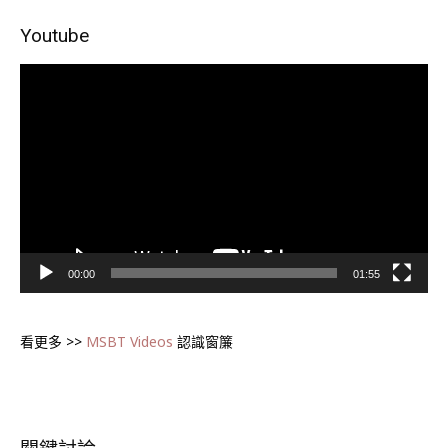
Youtube
視
訊
播
放
器
00:00
01:55
看更多 >>
MSBT Videos
認識窗簾