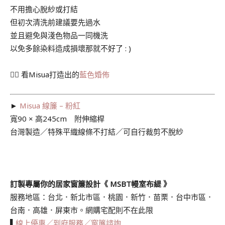
不用擔心脫紗或打結
但初次清洗前建議要先過水
並且避免與淺色物品一同機洗
以免多餘染料造成損壞那就不好了 : )
👉🏻 看Misua打造出的
藍色婚佈
►
Misua 線簾 – 粉紅
寬90 × 高245cm 附伸縮桿
台灣製造／特殊平織線條不打結／可自行裁剪不脫紗
訂製專屬你的居家窗簾設計《 MSBT幔室布緹 》
服務地區：台北．新北市區．桃園．新竹．苗栗．台中市區．
台南．高雄．屏東市。網購宅配則不在此限
▌
線上優惠／到府服務／窗簾諮詢