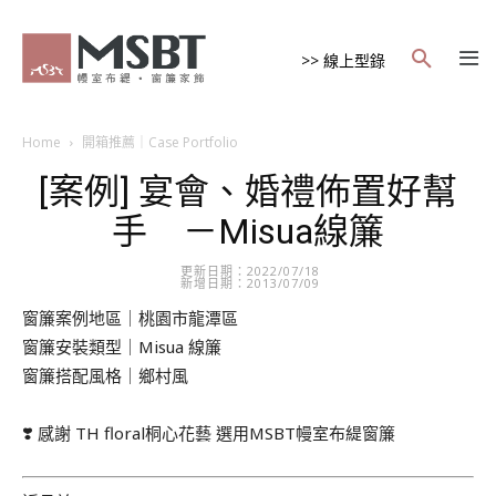
>> 線上型錄
Home
開箱推薦｜Case Portfolio
[案例] 宴會、婚禮佈置好幫
手 －Misua線簾
更新日期：2022/07/18
新增日期：2013/07/09
窗簾案例地區｜桃園市龍潭區
窗簾安裝類型｜Misua 線簾
窗簾搭配風格｜鄉村風
❣️ 感謝 TH floral桐心花藝 選用MSBT幔室布緹窗簾