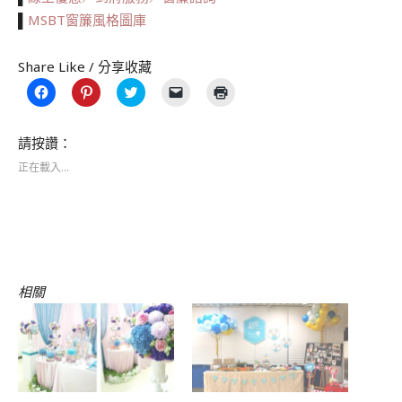
▌
MSBT窗簾風格圖庫
Share Like / 分享收藏
按
分
分
按
點
一
享
享
一
這
下
到
到
下
裡
以
Pinterest(在
Twitter(在
即
列
分
新
新
可
印
請按讚：
享
視
視
以
(在
至
窗
窗
電
新
正在載入...
Facebook(在
中
中
子
視
新
開
開
郵
窗
視
啟)
啟)
件
中
窗
傳
開
中
送
啟)
開
連
啟)
結
給
朋
友
(在
相關
新
視
窗
中
開
啟)