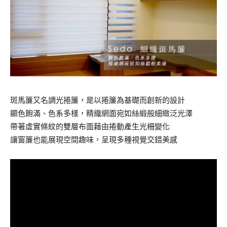
斑馬簾又名調光捲簾，是以捲簾為基礎而創新的設計
顯色飽滿、色系多樣，精織網面宛如絲緞般細緻泛光澤
帶著虛實條紋的雙層布面藉由捲動產生光柵變化
讓窗簾也能展現空間趣味，呈現多種視覺交錯美感