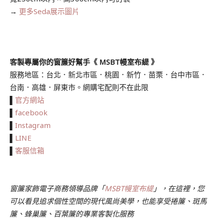
→
更多Seda展示圖片
客製專屬你的窗簾好幫手《 MSBT幔室布緹 》
服務地區：台北．新北市區．桃園．新竹．苗栗．台中市區．
台南．高雄．屏東市。網購宅配則不在此限
▌
官方網站
▌
facebook
▌
Instagram
▌
LINE
▌
客服信箱
窗簾家飾電子商務領導品牌「
MSBT幔室布緹
」，在這裡，您
可以看見追求個性空間的現代風尚美學，也能享受捲簾、斑馬
簾、蜂巢簾、百葉簾的專業客製化服務