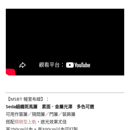
.
【MSBT 幔室布緹】：
Seda細織斑馬簾 素面．金屬光澤 多色可選
可用作窗簾／隔間簾／門簾／裝飾簾
搭配
精緻型上軌
，遮光效果尤佳
寬250cm以內 × 高300cm以內可訂製