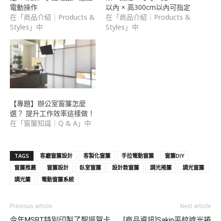
電動操作
以內 × 高300cm以內可指定
在「商品介紹｜Products &
在「商品介紹｜Products &
Styles」中
Styles」中
【專題】辦公室窗簾怎麼
選？ 提升工作效率這樣做！
在「窗簾知識｜Q & A」中
TAGS
客廳窗簾設計
客製化窗簾
手拉電動窗簾
窗簾DIY
窗簾推薦
窗簾設計
臥室窗簾
設計款窗簾
調光捲簾
調光窗簾
調光簾
電動窗簾系統
Previous article
Next article
今年MSBT特別印製了聖誕賀卡
[商品資訊]Sakin平紋遮光捲