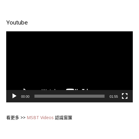
Youtube
視
訊
播
放
器
00:00
01:55
看更多 >>
MSBT Videos
認識窗簾