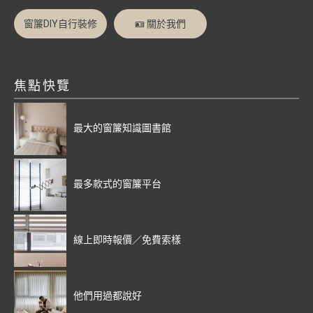
窗簾DIY自行裝修
🪪 關於我們
焦點快覽
最大的窗簾知識圖書館
最多款式的窗簾平台
線上即時報價／免費索樣
他們用過都說好