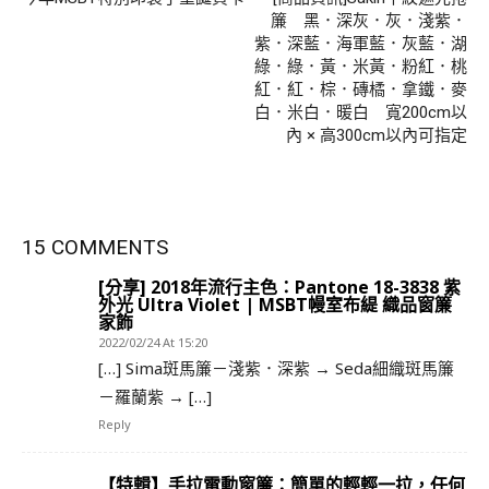
簾 黑．深灰．灰．淺紫．
紫．深藍．海軍藍．灰藍．湖
綠．綠．黃．米黃．粉紅．桃
紅．紅．棕．磚橘．拿鐵．麥
白．米白．暖白 寬200cm以
內 × 高300cm以內可指定
15 COMMENTS
[分享] 2018年流行主色：Pantone 18-3838 紫
外光 Ultra Violet | MSBT幔室布緹 織品窗簾
家飾
2022/02/24 At 15:20
[…] Sima斑馬簾－淺紫．深紫 → Seda細織斑馬簾
－羅蘭紫 → […]
Reply
【特輯】手拉電動窗簾：簡單的輕輕一拉，任何