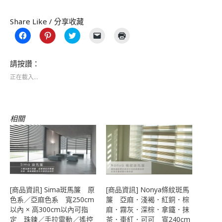
Share Like / 分享收藏
按
分
分
按
點
一
享
享
一
這
下
到
到
下
裡
以
Pinterest(在
Twitter(在
即
列
分
新
新
可
印
請按讚：
享
視
視
以
(在
至
窗
窗
電
新
正在載入...
Facebook(在
中
中
子
視
新
開
開
郵
窗
視
啟)
啟)
件
中
窗
傳
開
中
送
啟)
開
連
相關
啟)
結
給
朋
友
(在
新
視
窗
中
開
啟)
[商品資訊] Sima斑馬簾 原
[商品資訊] Nonya條紋斑馬
色系／亞麻色系 寬250cm
簾 亞麻．淺褐．紅銅．棕
以內 × 高300cm以內可指
麻．霧灰．深棕．拿鐵．抹
定 珠鍊／手拉電動／遙控
茶．棗紅．可可 寬240cm