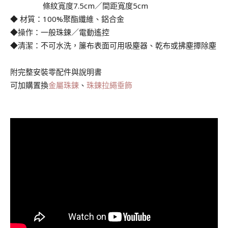
◆ 尺寸：
條紋寬度7.5cm／間距寬度5cm
◆ 材質：100%聚酯纖維、鋁合金
◆操作：一般珠鍊／電動遙控
◆清潔：不可水洗，簾布表面可用吸塵器、乾布或拂塵撢除塵
附完整安裝零配件與說明書
可加購置換
金屬珠鍊
、
珠鍊拉繩垂飾
.