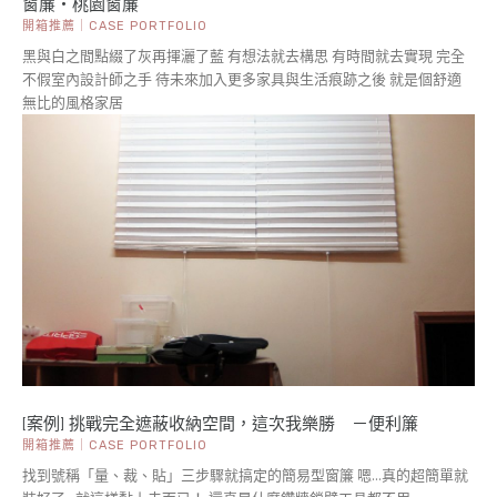
窗簾・桃園窗簾
開箱推薦｜CASE PORTFOLIO
黑與白之間點綴了灰再揮灑了藍 有想法就去構思 有時間就去實現 完全
不假室內設計師之手 待未來加入更多家具與生活痕跡之後 就是個舒適
無比的風格家居
[案例] 挑戰完全遮蔽收納空間，這次我樂勝 －便利簾
開箱推薦｜CASE PORTFOLIO
找到號稱「量、裁、貼」三步驟就搞定的簡易型窗簾 嗯...真的超簡單就