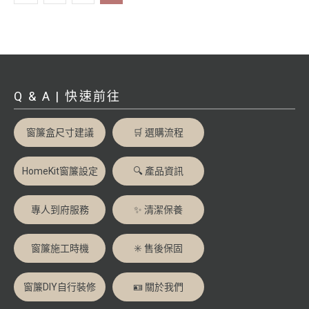
Q & A | 快速前往
窗簾盒尺寸建議
🛒 選購流程
HomeKit窗簾設定
🔍 產品資訊
專人到府服務
✨ 清潔保養
窗簾施工時機
✳️ 售後保固
窗簾DIY自行裝修
🪪 關於我們