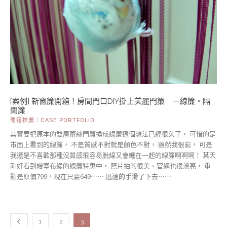
[案例] 新窗簾開箱！房間門口DIY掛上美麗門簾 －線簾・隔
間簾
開箱推薦｜CASE PORTFOLIO
其實要把原本的雙層蕾絲門簾換成線簾這個想法已經很久了， 可惜的是
市面上看到的線簾， 不是質感不對就是顏色不對， 雖然我很窮， 可是
我還是不喜歡那種沒質感很容易脫線又會纏在一起的線簾啊啊啊！ 某天
剛好看到幔室布緹的線簾特惠中， 照片拍的很美、官網也很漂亮， 重
點是原價799，現在只要649⋯⋯ 迅速的手滑了下去⋯⋯
1
2
3