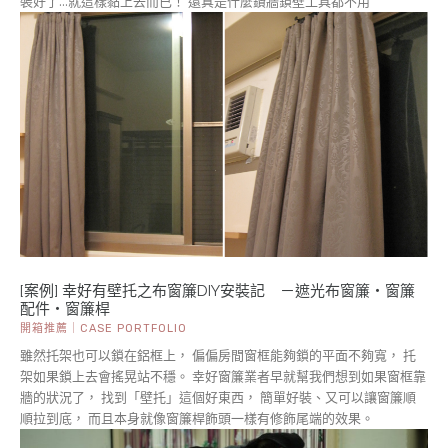
裝好了...就這樣黏上去而已！ 還真是什麼鑽牆鎖壁工具都不用
[案例] 幸好有壁托之布窗簾DIY安裝記 －遮光布窗簾・窗簾
配件・窗簾桿
開箱推薦｜CASE PORTFOLIO
雖然托架也可以鎖在鋁框上， 偏偏房間窗框能夠鎖的平面不夠寬， 托
架如果鎖上去會搖晃站不穩。 幸好窗簾業者早就幫我們想到如果窗框靠
牆的狀況了， 找到「壁托」這個好東西， 簡單好裝、又可以讓窗簾順
順拉到底， 而且本身就像窗簾桿飾頭一樣有修飾尾端的效果。