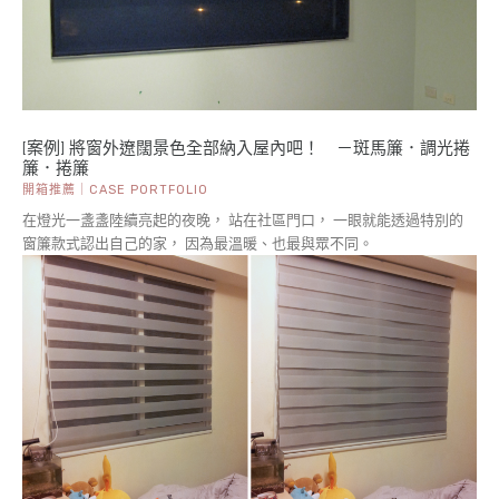
[案例] 將窗外遼闊景色全部納入屋內吧！ －斑馬簾．調光捲
簾．捲簾
開箱推薦｜CASE PORTFOLIO
在燈光一盞盞陸續亮起的夜晚， 站在社區門口， 一眼就能透過特別的
窗簾款式認出自己的家， 因為最溫暖、也最與眾不同。