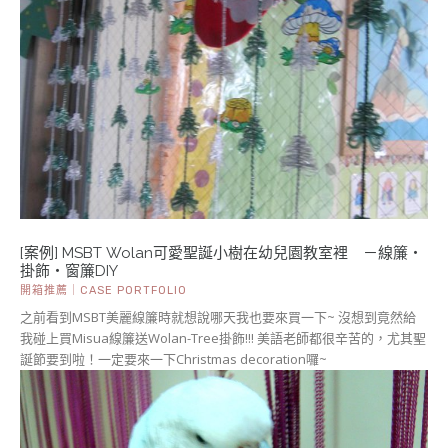
[案例] MSBT Wolan可愛聖誕小樹在幼兒園教室裡 －線簾・
掛飾・窗簾DIY
開箱推薦｜CASE PORTFOLIO
之前看到MSBT美麗線簾時就想說哪天我也要來買一下~ 沒想到竟然給
我碰上買Misua線簾送Wolan-Tree掛飾!!! 美語老師都很辛苦的，尤其聖
誕節要到啦！一定要來一下Christmas decoration囉~