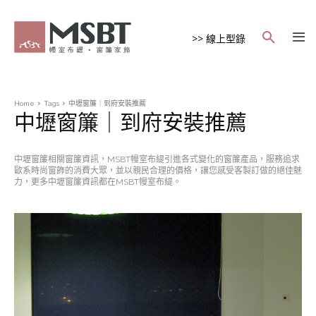
>> 線上型錄
Home
Tags
中壢窗簾｜到府安裝推薦
中壢窗簾｜到府安裝推薦
中壢窗簾相關窗簾資訊，MSBT幔室布緹引進各式變化的窗簾產品，服務追求
歐系時尚窗飾的消費大眾，並以親民合理的價格，讓您感受客製訂做的絕佳魅
力，更多中壢窗簾資訊都在MSBT幔室布緹。