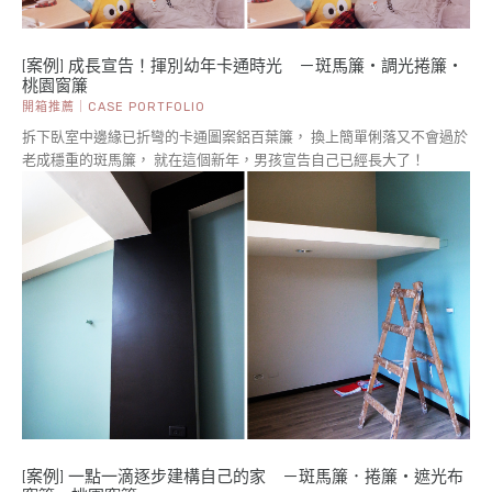
[案例] 成長宣告！揮別幼年卡通時光 －斑馬簾・調光捲簾・
桃園窗簾
開箱推薦｜CASE PORTFOLIO
拆下臥室中邊緣已折彎的卡通圖案鋁百葉簾， 換上簡單俐落又不會過於
老成穩重的斑馬簾， 就在這個新年，男孩宣告自己已經長大了！
[案例] 一點一滴逐步建構自己的家 －斑馬簾．捲簾・遮光布