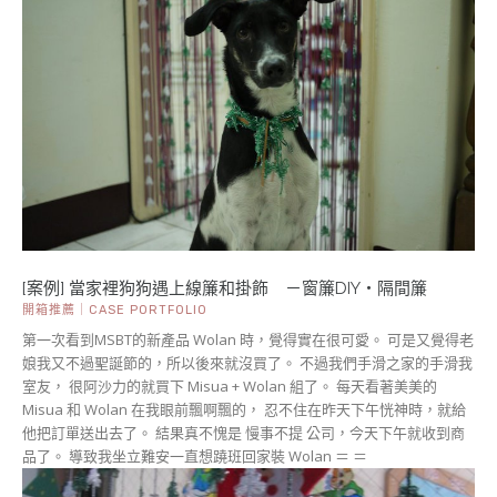
[案例] 當家裡狗狗遇上線簾和掛飾 －窗簾DIY・隔間簾
開箱推薦｜CASE PORTFOLIO
第一次看到MSBT的新產品 Wolan 時，覺得實在很可愛。 可是又覺得老
娘我又不過聖誕節的，所以後來就沒買了。 不過我們手滑之家的手滑我
室友， 很阿沙力的就買下 Misua + Wolan 組了。 每天看著美美的
Misua 和 Wolan 在我眼前飄啊飄的， 忍不住在昨天下午恍神時，就給
他把訂單送出去了。 結果真不愧是 慢事不提 公司，今天下午就收到商
品了。 導致我坐立難安一直想蹺班回家裝 Wolan ＝ ＝