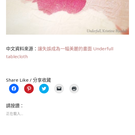
中文資料來源：
讓失誤成為一幅美麗的畫面 Underfull
tablecloth
.
Share Like / 分享收藏
按
分
分
按
點
一
享
享
一
這
下
到
到
下
裡
以
Pinterest(在
Twitter(在
即
列
分
新
新
可
印
請按讚：
享
視
視
以
(在
至
窗
窗
電
新
正在載入...
Facebook(在
中
中
子
視
新
開
開
郵
窗
視
啟)
啟)
件
中
窗
傳
開
中
送
啟)
開
連