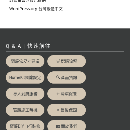
WordPress.org 台灣繁體中文
Q & A | 快速前往
窗簾盒尺寸建議
🛒 選購流程
HomeKit窗簾設定
🔍 產品資訊
專人到府服務
✨ 清潔保養
窗簾施工時機
✳️ 售後保固
窗簾DIY自行裝修
🪪 關於我們