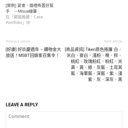
[案例] 宴會、婚禮佈置好幫
手 －Misua線簾
在「開箱推薦｜Case
Portfolio」中
Previous article
Next article
[好康] 好玖慶週年 – 購物金大
[商品資訊] Tiken原色捲簾 白．
放送！MSBT回娘家召集令！
米白．麥白．淺粉．橙．棕．
桃紅．玫瑰粉紅．粉紅．米
黃．黃．綠．灰藍．土耳其
藍．海軍藍．深藍．紫．淺
紫．灰．深灰．黑
LEAVE A REPLY