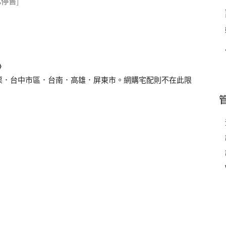
已停售
]
》
栗．台中市區．台南．高雄．屏東市。網購宅配則不在此限