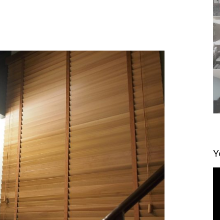
Y
視
訊
播
放
器