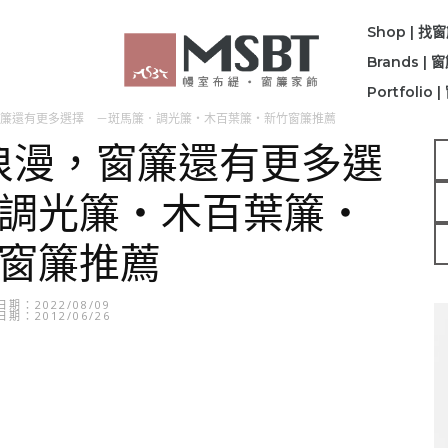
Shop | 找
Brands |
Portfolio
簾還有更多選擇 －斑馬簾．調光簾・木百葉簾・新竹窗簾推薦
美浪漫，窗簾還有更多選
調光簾・木百葉簾・
窗簾推薦
期：2022/08/09
期：2012/06/26