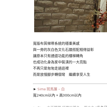
寬版布質梯帶系統的穩重美感
與一旁的灰白色文化石牆搭配相得益彰
讓原本只有通道功能的樓梯轉角
也成功化身為家中裝潢的一大亮點
不再只是匆匆走過這裡
而是放慢腳步轉個彎 繼續享受人生
►
Sima 斑馬簾 – 白
寬240cm以內 × 高300cm以內