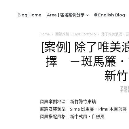
Blog Home
Area | 區域案例分享
🌐 English Blog
Home
開箱推薦｜Case Portfolio
除了唯美浪漫，窗
[案例] 除了唯
擇 －斑馬簾．
新竹
更新日
新增日
窗簾案例地區｜新竹縣竹東鎮
窗簾安裝類型｜Sima 斑馬簾・Pimu 木百葉簾
窗簾搭配風格｜新中式風・自然風