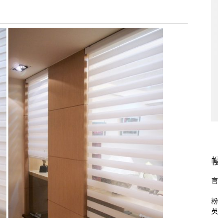
官
粉
英