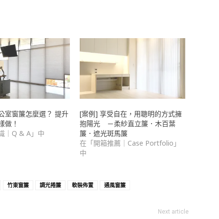
公室窗簾怎麼選？ 提升
[案例] 享受自在，用聰明的方式擁
樣做！
抱陽光 －柔紗直立簾．木百葉
｜Q & A」中
簾．遮光斑馬簾
在「開箱推薦｜Case Portfolio」
中
竹東窗簾
調光捲簾
軟裝佈置
通風窗簾
Next article