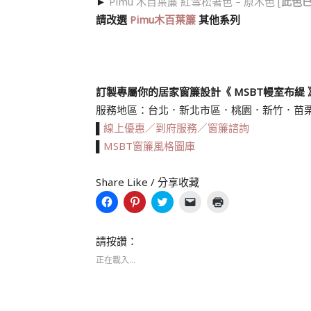
►
Pimu 木百葉簾 紅雪松著色 – 原木色 [
此色
請改選
Pimu木百葉簾
其他系列
訂製專屬你的居家窗簾設計《 MSBT幔室布緹 
服務地區：台北．新北市區．桃園．新竹．苗
▌
線上優惠／到府服務／窗簾諮詢
▌
MSBT窗簾風格圖庫
Share Like / 分享收藏
按
分
分
按
點
一
享
享
一
這
下
到
到
下
裡
以
Pinterest(在
Twitter(在
即
列
分
新
新
可
印
請按讚：
享
視
視
以
(在
至
窗
窗
電
新
正在載入...
Facebook(在
中
中
子
視
新
開
開
郵
窗
視
啟)
啟)
件
中
窗
傳
開
中
送
啟)
開
連