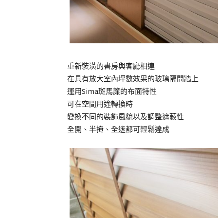
重新裝潢的書房與客廳相連
在具有放大室內坪數效果的玻璃隔間牆上
運用Sima斑馬簾的布面特性
可在空間用途轉換時
變換不同的裝飾風貌以及調整遮蔽性
全開、半掩、全遮都可輕鬆達成