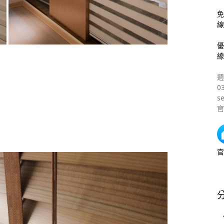
免
線
優
線
週
0
s
官
官