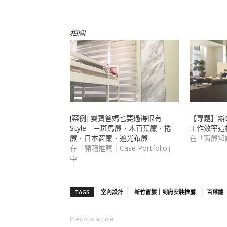
啟)
結
給
朋
友
(在
相關
新
視
窗
中
開
啟)
[案例] 雙寶爸媽也要過得很有
【專題】辦
Style －斑馬簾．木百葉簾．捲
工作效率這
簾．日本窗簾．遮光布簾
在「窗簾知識
在「開箱推薦｜Case Portfolio」
中
TAGS
室內設計
新竹窗簾｜到府安裝推薦
百葉簾
Previous article