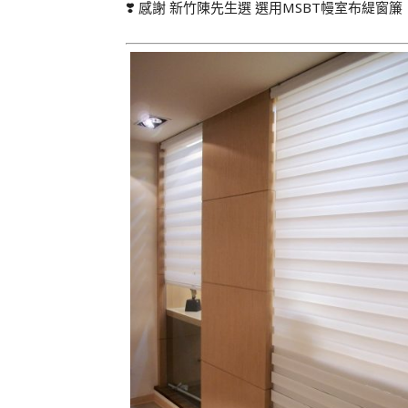
❣️ 感謝 新竹陳先生選 選用MSBT幔室布緹窗簾