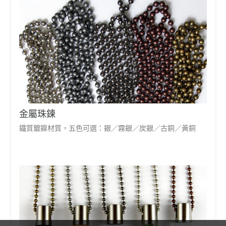
金屬珠鍊
鐵質鍍鎳材質，五色可選：銀／霧銀／炭銀／古銅／黃銅