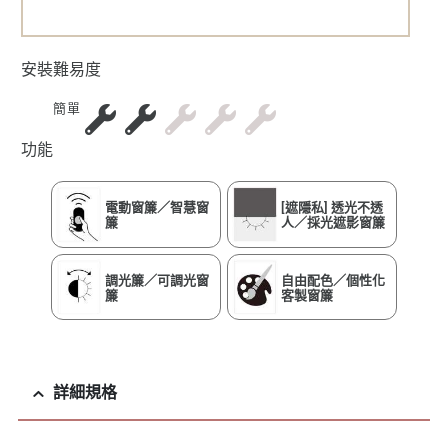
安裝難易度
簡單
功能
電動窗簾／智慧窗
[遮隱私] 透光不透
簾
人／採光遮影窗簾
調光簾／可調光窗
自由配色／個性化
簾
客製窗簾
詳細規格