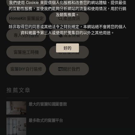
窗簾盒尺寸建議
選購流程
我們使用 Cookie 來提供個人化服務和改善您的網站體驗、提供最佳
的互動性服務，並使我們能夠分析網站的流量和使用情況，用於行銷
及銷售推廣。
HomeKit 窗簾設定
產品資訊
除非取得您的同意或其他法令之特別規定，本網站絕不會將您的個人
資料揭露予第三人或使用於蒐集目的以外之其他用途。
專人到府服務
清潔保養
好的
窗簾施工時機
售後保固
窗簾DIY自行裝修
關於我們
推薦文章
最大的窗簾知識圖書館
最多款式的窗簾平台