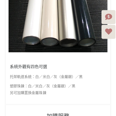
系統外觀有四色可選
托架軌道系統：白／米白／灰（金屬銀）／黑
塑膠珠鍊：白／米白／灰（金屬銀）／黑
另可加購置換金屬珠鍊