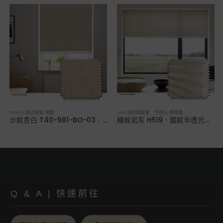
Emmi 遮光捲簾
,
捲簾
Vali 無紡蜂巢簾 半透光
,
蜂巢簾
沙紋杏白 T40-981-BO-03．全遮光捲簾
線紋岩灰 H519．圖紋半透光蜂巢簾
Q & A | 快速前往