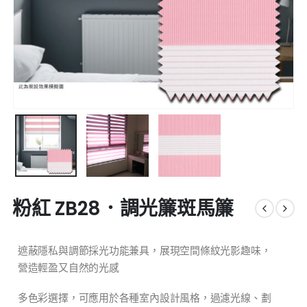
粉紅 ZB28．調光簾斑馬簾
遮蔽隱私與調節採光功能兼具，展現空間條紋光影趣味，
營造輕盈又自然的光感
多色彩選擇，可應用於各種室內設計風格，過濾光線、劃