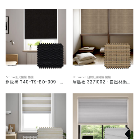
Emmi 遮光捲簾
,
捲簾
Natumat 自然紙編捲簾
,
捲簾
粗紋黑 T40-TS-BO-009．全遮光捲簾
層脈褐 3271002．自然材編織捲簾