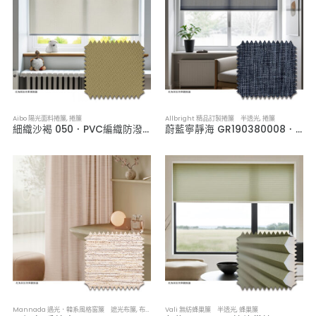
Aibo 陽光面料捲簾
,
捲簾
Allbright 精品訂製捲簾 半透光
,
捲簾
細織沙褐 050．PVC編織防潑水捲簾
蔚藍寧靜海 GR190380008．半透光捲簾
Mannada 遇光．韓系風格窗簾 遮光布簾
,
布簾／紗簾／窗簾布
Vali 無紡蜂巢簾 半透光
,
蜂巢簾