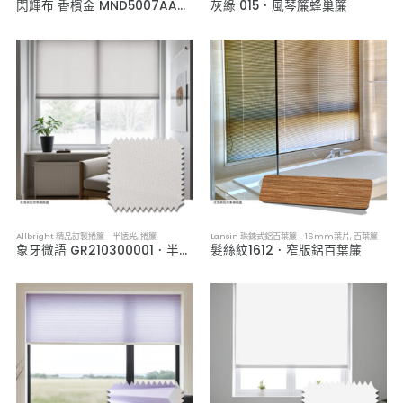
閃輝布 香檳金 MND5007AA．韓系軟裝遮光布簾
灰綠 015．風琴簾蜂巢簾
Allbright 精品訂製捲簾 半透光
,
捲簾
Lansin 珠鍊式鋁百葉簾 16mm葉片
,
百葉簾
象牙微語 GR210300001．半透光捲簾
髮絲紋1612．窄版鋁百葉簾