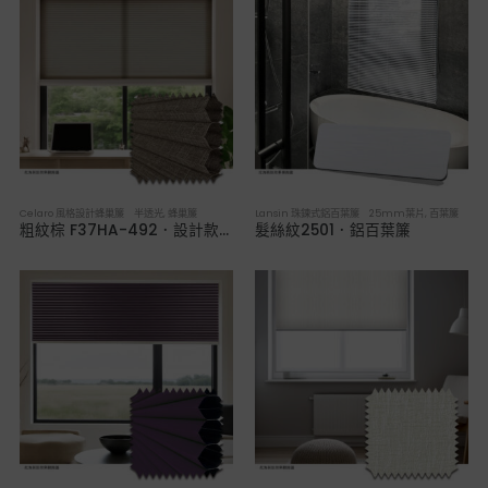
Celaro 風格設計蜂巢簾 半透光
,
蜂巢簾
Lansin 珠鍊式鋁百葉簾 25mm葉片
,
百葉簾
粗紋棕 F37HA-492．設計款半透光蜂巢簾
髮絲紋2501．鋁百葉簾