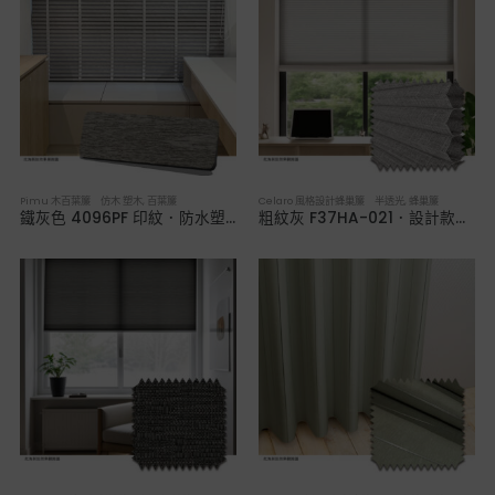
Pimu 木百葉簾 仿木 塑木
,
百葉簾
Celaro 風格設計蜂巢簾 半透光
,
蜂巢簾
鐵灰色 4096PF 印紋．防水塑木百葉簾
粗紋灰 F37HA-021．設計款半透光蜂巢簾