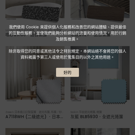
我們使用 Cookie 來提供個人化服務和改善您的網站體驗、提供最佳
Lansin 珠鍊式鋁百葉簾 25mm葉片
,
百葉簾
Lansin 珠鍊式鋁百葉簾 25mm葉片
,
百葉簾
的互動性服務，並使我們能夠分析網站的流量和使用情況，用於行銷
噴砂25106．鋁百葉簾
印紋2527．鋁百葉簾
及銷售推廣。
除非取得您的同意或其他法令之特別規定，本網站絕不會將您的個人
資料揭露予第三人或使用於蒐集目的以外之其他用途。
好的
Zosen 日本進口訂製窗簾 遮光布簾
,
布簾／紗簾／窗簾布
Sakin 平紋遮光捲簾
,
捲簾
A7118WH (二級遮光) ．日本進口訂製遮光布簾
灰藍 BLB5930．全遮光捲簾