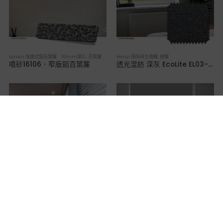
Lansin 珠鍊式鋁百葉簾 16mm葉片
,
百葉簾
Honyi 環保再生捲簾
,
捲簾
噴砂16106．窄版鋁百葉簾
透光混紡 深灰 EcoLite EL03-M2 ．永續環保捲簾
百葉簾
,
Fenla 布織百葉簾
Emmi 遮光捲簾
,
捲簾
灰 BA-71．布織百葉簾
灰 LNO6554．全遮光捲簾