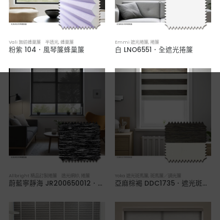
Vali 無紡蜂巢簾 半透光
,
蜂巢簾
Emmi 遮光捲簾
,
捲簾
粉紫 104．風琴簾蜂巢簾
白 LNO6551．全遮光捲簾
Allbright 精品訂製捲簾 透光網紗
,
捲簾
Yoka 遮光斑馬簾
,
斑馬簾／調光簾
蔚藍寧靜海 JR200650012．透光網紗捲簾
亞麻棕褐 DDC1735．遮光斑馬簾