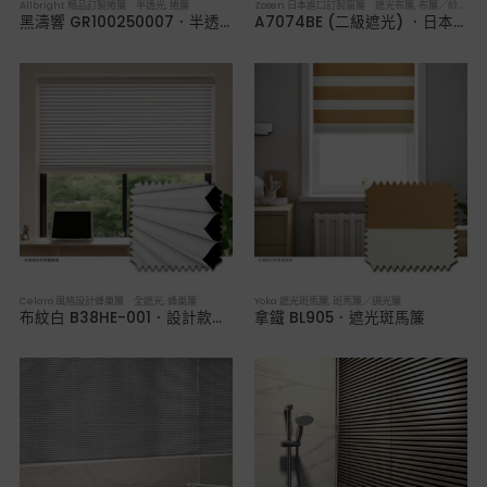
Allbright 精品訂製捲簾 半透光
,
捲簾
Zosen 日本進口訂製窗簾 遮光布簾
,
布簾／紗簾／窗簾布
黑濤響 GR100250007．半透光捲簾
A7074BE (二級遮光) ．日本進口訂製遮光布簾
Celaro 風格設計蜂巢簾 全遮光
,
蜂巢簾
Yoka 遮光斑馬簾
,
斑馬簾／調光簾
布紋白 B38HE-001．設計款全遮光蜂巢簾
拿鐵 BL905．遮光斑馬簾