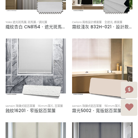
Yoka 遮光斑馬簾
,
斑馬簾／調光簾
Celaro 風格設計蜂巢簾 全遮光
,
蜂巢簾
織紋杏白 CN8154．遮光斑馬簾
霧紋淺灰 B32H-021．設計款全遮光蜂巢簾
Lansin 珠鍊式鋁百葉簾 16mm葉片
,
百葉簾
Lansin 珠鍊式鋁百葉簾 50mm葉片
,
百葉簾
蝕紋16201．窄版鋁百葉簾
霧光5002．寬版鋁百葉簾