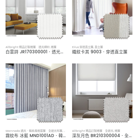
Allbright 精品訂製捲簾 透光網紗
,
捲簾
Eilus 穿透直立簾
,
直立簾
白雲詩 JR170300001．透光網紗捲簾
織紋卡其 9003．穿透直立簾
Mannada 遇光．韓系風格窗簾 全遮光布簾
,
布簾／紗簾／窗簾布
Allbright 精品訂製捲簾 全遮光
,
捲簾
霧紋布 冰藍 MND1001AD．韓系軟裝全遮光布簾
深灰月色 BR210300004．全遮光捲簾