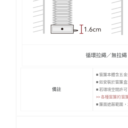
循環拉繩／無拉繩
■ 窗簾本體含五
■ 如安裝於窗簾
備註
■ 若環境空間許
>> 各種窗簾的窗
■ 簾面遮蔽範圍，