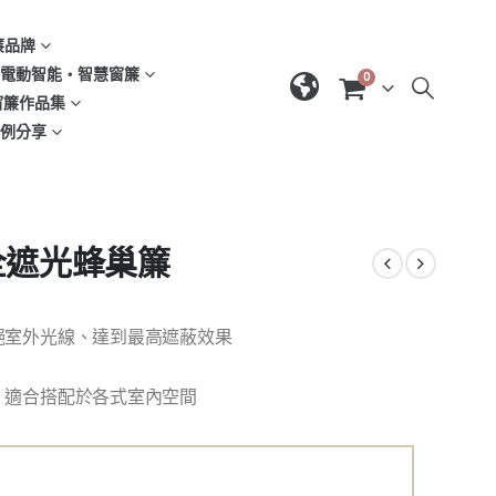
窗簾品牌
d | 電動智能‧智慧窗簾
0
| 窗簾作品集
域案例分享
全遮光蜂巢簾
絕室外光線、達到最高遮蔽效果
，適合搭配於各式室內空間