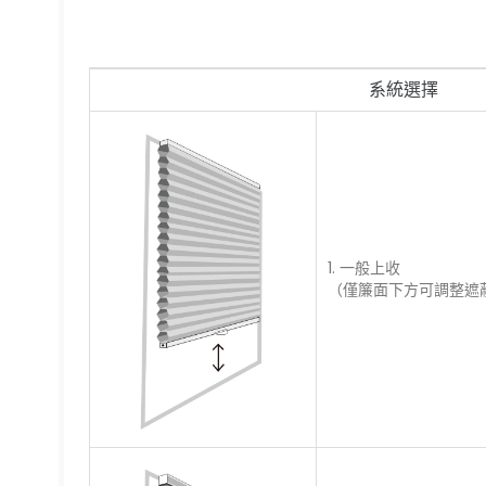
系統選擇
1. 一般上收
（僅簾面下方可調整遮