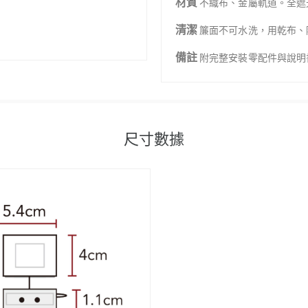
材質
不織布、金屬軌道。全遮
清潔
簾面不可水洗，用乾布、
備註
附完整安裝零配件與說明
尺寸數據