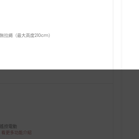
. 無拉繩（最大高度210cm）
. 遙控電動
> 看更多功能介紹