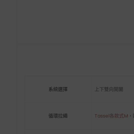
系統選擇
上下雙向開闔
循環拉繩
Tassel各款式M
，