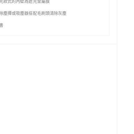
光款式的內壁為遮光金屬膜
除塵撢或吸塵器搭配毛刷頭清除灰塵
書