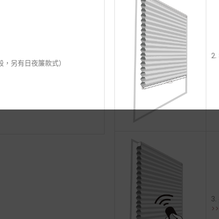
2
段，另有日夜簾款式）
3
>