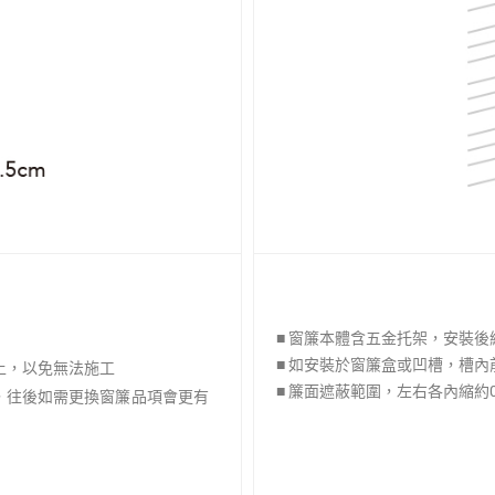
■ 窗簾本體含五金托架，安裝後總
■ 如安裝於窗簾盒或凹槽，槽內
以上，以免無法施工
■ 簾面遮蔽範圍，左右各內縮約0
上，往後如需更換窗簾品項會更有