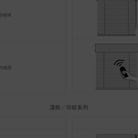
m布梯帶
m布梯帶
淺紋／印紋系列