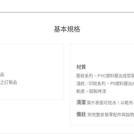
基本規格
材質
製品
壓紋系列 – PVC塑料壓出成
定 之訂製品
淺紋／印紋系列 – PS塑料壓
軌道 – 鋁製烤漆
清潔
葉片表面可防水，以乾布
備註
附完整安裝零配件與說