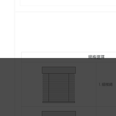
規格選擇
1. 細梯繩