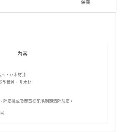
保養
內容
型葉片，非木材
漆
出成型葉片，非木材
、除塵撢或吸塵器搭配毛刷頭清除灰塵。
明書