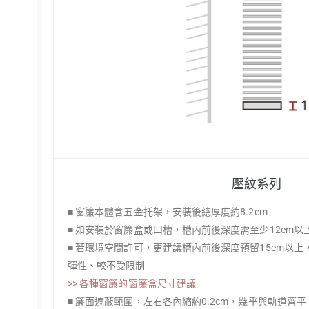
壓紋系列
■ 窗簾本體含五金托架，安裝後總厚度約8.2cm
■ 如安裝於窗簾盒或凹槽，槽內前後深度需至少12cm
■ 若環境空間許可，更建議槽內前後深度預留15cm以
彈性、較不受限制
>> 各種窗簾的窗簾盒尺寸建議
■ 簾面遮蔽範圍，左右各內縮約0.2cm，幾乎與軌道齊平