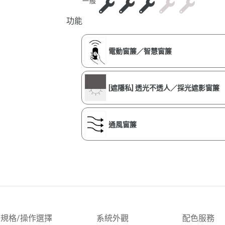
一般
功能
電動窗簾／智慧窗簾
[遮隱私] 透光不透人／採光遮影窗簾
通風窗簾
規格/操作選擇
系統外觀
配色服務