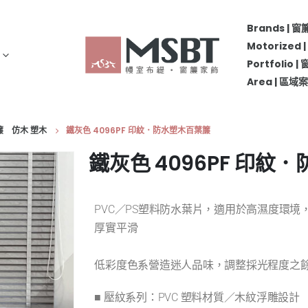
Brands | 
Motorize
Portfolio 
Area | 區
葉簾 仿木 塑木
鐵灰色 4096PF 印紋．防水塑木百葉簾
鐵灰色 4096PF 印紋
PVC／PS塑料防水葉片，適用於高濕度環
厚實平滑
低彩度色系營造迷人品味，調整採光程度之
■ 壓紋系列：PVC 塑料材質／木紋浮雕設計