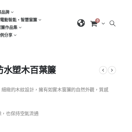
窗簾品牌
d | 電動智能‧智慧窗簾
0
| 窗簾作品集
域案例分享
．防水塑木百葉簾
境，細緻的木紋設計，擁有如實木窗簾的自然外觀，質感
餘，也保持空氣流通