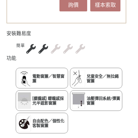
詢價
樣本索取
安裝難易度
簡單
功能
電動窗簾／智慧窗
兒童安全／無拉繩
簾
窗簾
[朦朧感] 矇矓感採
油壓彈回系統/彈簧
光半遮影窗簾
窗簾
自由配色／個性化
客製窗簾