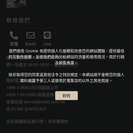
聯絡我們
致電
Email
Line
我們使用 Cookie 來提供個人化服務和改善您的網站體驗、提供最佳
的互動性服務，並使我們能夠分析網站的流量和使用情況，用於行銷
幔室布緹官網
www.msbt.com.tw
及銷售推廣。
週一至週五 09:00-18:00，國定假日除外
除非取得您的同意或其他法令之特別規定，本網站絕不會將您的個人
聯絡電話
資料揭露予第三人或使用於蒐集目的以外之其他用途。
+886 3 4880250 桃園總公司
+886 7 6522880 高雄營業處
好的
客服信箱
service@msbt.com.tw
官方LINE
@INY3243T
設有窗簾樣品展示間，來訪需預約