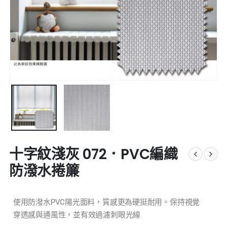
十字紋淺灰 072．PVC編織
防潑水捲簾
使用防潑水PVC陽光面料，質感更為硬挺耐用。保持視覺
穿透感與通風性，並有效過濾刺眼光線