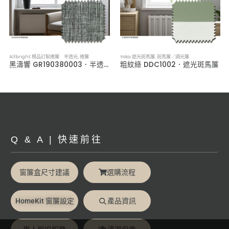
Allbright 精品訂製捲簾 半透光
,
捲簾
Yoka 遮光斑馬簾
,
斑馬簾／調光簾
黑濤響 GR190380003．半透光捲簾
粗紋綠 DDC1002．遮光斑馬簾
Q & A | 快速前往
窗簾盒尺寸建議
選購流程
HomeKit 窗簾設定
產品資訊