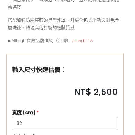
簾選擇
搭配加強防塵裝飾的造型外罩、升級全包式下軌與銀色金
屬珠鍊，體現高階訂製的細膩質感
■ Allbright窗簾品牌官網（台灣）
allbright.tw
輸入尺寸快速估價：
NT$ 2,500
寬度 (cm)
*