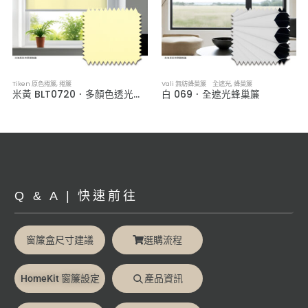
Tiken 原色捲簾
,
捲簾
Vali 無紡蜂巢簾 全遮光
,
蜂巢簾
米黃 BLT0720．多顏色透光捲簾
白 069．全遮光蜂巢簾
Q & A | 快速前往
窗簾盒尺寸建議
選購流程
HomeKit 窗簾設定
產品資訊