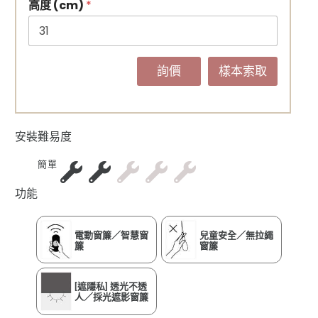
高度 (cm)
*
詢價
樣本索取
安裝難易度
簡單
功能
電動窗簾／智慧窗
兒童安全／無拉繩
簾
窗簾
[遮隱私] 透光不透
人／採光遮影窗簾