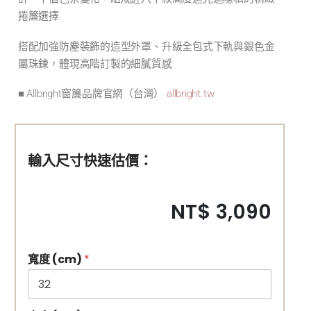
捲簾選擇
搭配加強防塵裝飾的造型外罩、升級全包式下軌與銀色金
屬珠鍊，體現高階訂製的細膩質感
■ Allbright窗簾品牌官網（台灣）
allbright.tw
輸入尺寸快速估價：
NT$ 3,090
寬度 (cm)
*