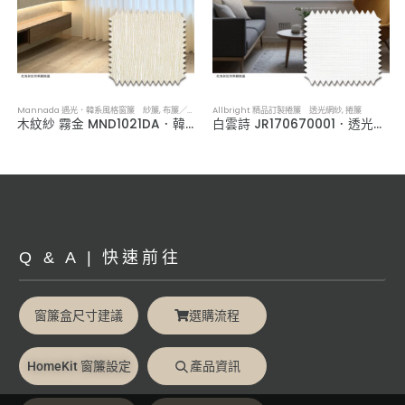
Mannada 遇光．韓系風格窗簾 紗簾
,
布簾／紗簾／窗簾布
Allbright 精品訂製捲簾 透光網紗
,
捲簾
木紋紗 霧金 MND1021DA．韓系軟裝透光紗簾
白雲詩 JR170670001．透光網紗捲簾
Q & A | 快速前往
窗簾盒尺寸建議
選購流程
HomeKit 窗簾設定
產品資訊