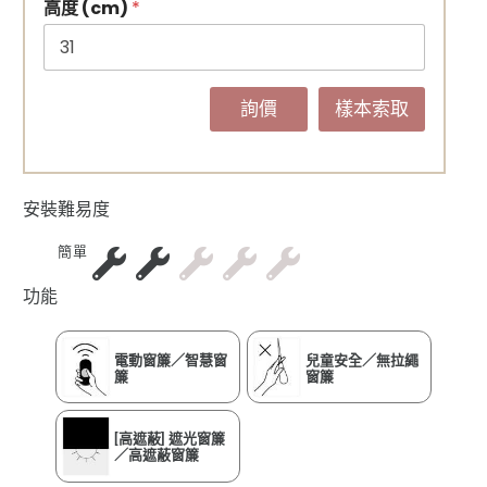
高度 (cm)
*
詢價
樣本索取
安裝難易度
簡單
功能
電動窗簾／智慧窗
兒童安全／無拉繩
簾
窗簾
[高遮蔽] 遮光窗簾
／高遮蔽窗簾