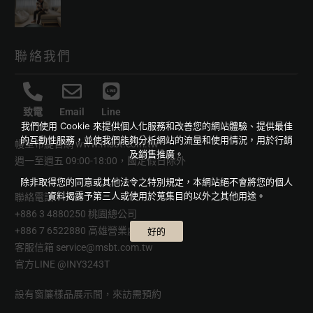
聯絡我們
致電
Email
Line
我們使用 Cookie 來提供個人化服務和改善您的網站體驗、提供最佳
的互動性服務，並使我們能夠分析網站的流量和使用情況，用於行銷
幔室布緹官網
www.msbt.com.tw
及銷售推廣。
週一至週五 09:00-18:00，國定假日除外
除非取得您的同意或其他法令之特別規定，本網站絕不會將您的個人
資料揭露予第三人或使用於蒐集目的以外之其他用途。
聯絡電話
+886 3 4880250 桃園總公司
+886 7 6522880 高雄營業處
好的
客服信箱
service@msbt.com.tw
官方LINE
@INY3243T
設有窗簾樣品展示間，來訪需預約