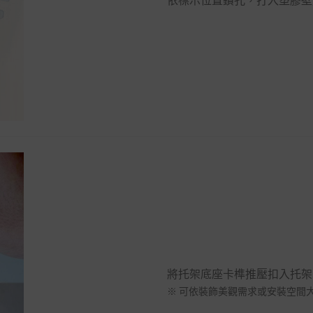
依標示位置鑽孔，打入塑膠壁
將托架底座卡榫推壓扣入托架
※ 可依裝飾美觀需求或安裝空間