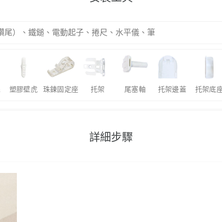
m鑽尾）、鐵鎚、電動起子、捲尺、水平儀、筆
絲
塑膠壁虎
珠鍊固定座
托架
尾塞軸
托架邊蓋
托架底
詳細步驟