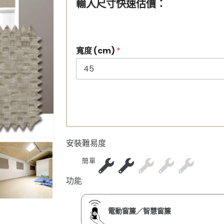
輸入尺寸快速估價：
寬度 (cm)
*
安裝難易度
簡單
功能
電動窗簾／智慧窗簾