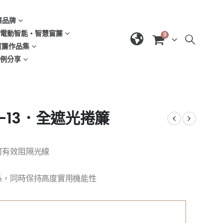
窗簾品牌
d | 電動智能‧智慧窗簾
0
| 窗簾作品集
域案例分享
O-13．全遮光捲簾
可有效阻隔光線
系，同時保持高度實用機能性