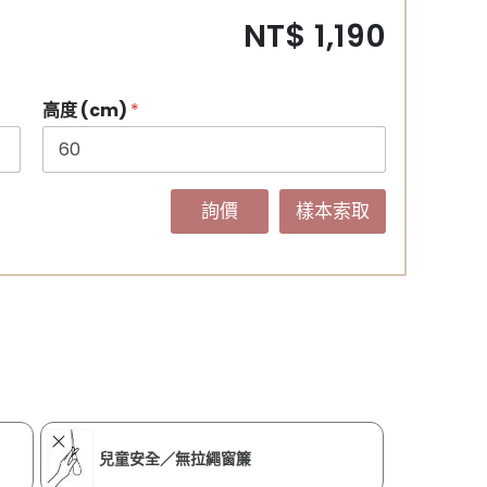
NT$ 1,190
高度 (cm)
*
詢價
樣本索取
兒童安全／無拉繩窗簾