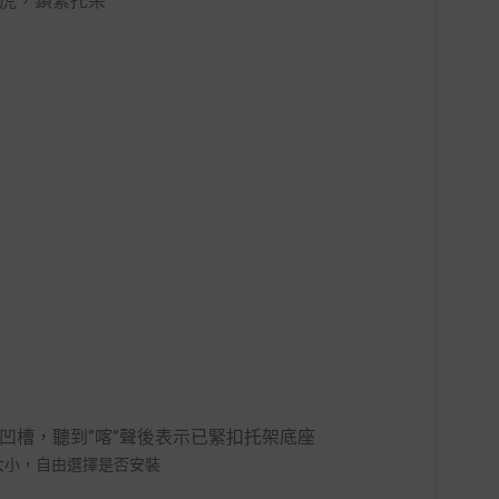
虎，鎖緊托架
凹槽，聽到”喀”聲後表示已緊扣托架底座
大小，自由選擇是否安裝