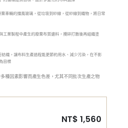
瓶，或是廢棄車輛的擋風玻璃，從垃圾到紗線，從紗線到織物，將日常
收集大眾消費行為與工業製程中產生的廢棄布質邊料，攪碎打散後再組織塗
的原色紗線進行紡織，讓布料生產過程能更節約用水、減少污染，在不影
為目標
中多種因素影響而產生色差，尤其不同批次生產之物
NT$ 1,560