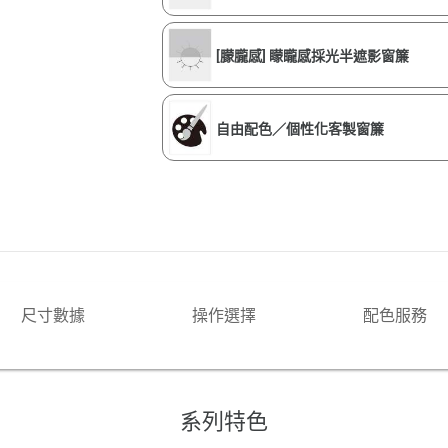
[朦朧感] 矇矓感採光半遮影窗簾
自由配色／個性化客製窗簾
尺寸數據
操作選擇
配色服務
系列特色