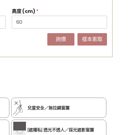
高度 (cm)
*
詢價
樣本索取
兒童安全／無拉繩窗簾
[遮隱私] 透光不透人／採光遮影窗簾