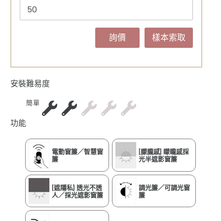
詢價
樣本索取
安裝難易度
簡單
功能
電動窗簾／智慧窗
[朦朧感] 矇矓感採
簾
光半遮影窗簾
[遮隱私] 透光不透
調光簾／可調光窗
人／採光遮影窗簾
簾