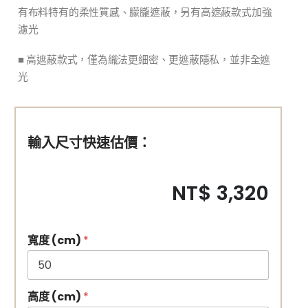
有布料特有的柔性質感、朦朧遮蔽，另有高遮蔽款式加強
濾光
■
高遮蔽款式，僅為織法更細密、更遮蔽隱私，並非全遮
光
輸入尺寸快速估價：
NT$ 3,320
寬度 (cm)
*
高度 (cm)
*