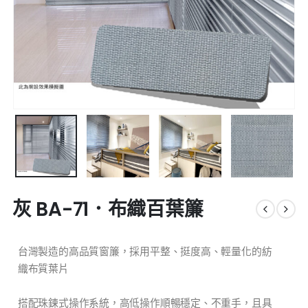
灰 BA-71．布織百葉簾
台灣製造的高品質窗簾，採用平整、挺度高、輕量化的紡
織布質葉片
搭配珠鍊式操作系統，高低操作順暢穩定、不重手，且具