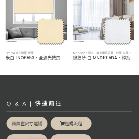
簾／紗簾／窗簾布
Emmi 遮光捲簾
,
捲簾
Mannada 遇光．韓系風格窗簾 紗簾
,
布簾／紗簾／窗簾布
米白 LNO6553．全遮光捲簾
線紋紗 白 MND1015DA．韓系軟裝透光紗簾
Q & A | 快速前往
窗簾盒尺寸建議
選購流程