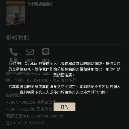
他們用過都說好
聯絡我們
致電
Email
Line
我們使用 Cookie 來提供個人化服務和改善您的網站體驗、提供最佳
的互動性服務，並使我們能夠分析網站的流量和使用情況，用於行銷
幔室布緹官網
www.msbt.com.tw
及銷售推廣。
週一至週五 09:00-18:00，國定假日除外
除非取得您的同意或其他法令之特別規定，本網站絕不會將您的個人
資料揭露予第三人或使用於蒐集目的以外之其他用途。
聯絡電話
+886 3 4880250 桃園總公司
好的
+886 7 6522880 高雄營業處
客服信箱
service@msbt.com.tw
官方LINE
@INY3243T