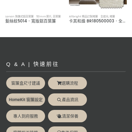
Lansin 珠鍊式鋁百葉簾 50mm葉片
,
百葉簾
Allbright 精品訂製捲簾 全遮光
,
捲簾
髮絲紋5014．寬版鋁百葉簾
卡其和諧 BR180500003．全遮光捲簾
Q & A | 快速前往
窗簾盒尺寸建議
選購流程
HomeKit 窗簾設定
產品資訊
專人到府服務
清潔保養