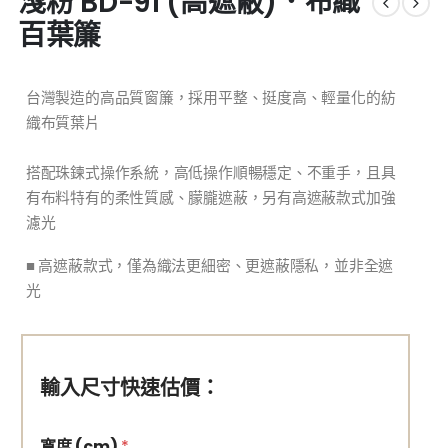
淺粉 BD-91 (高遮蔽)．布織
百葉簾
台灣製造的高品質窗簾，採用平整、挺度高、輕量化的紡
織布質葉片
搭配珠鍊式操作系統，高低操作順暢穩定、不重手，且具
有布料特有的柔性質感、朦朧遮蔽，另有高遮蔽款式加強
濾光
■
高遮蔽款式，僅為織法更細密、更遮蔽隱私，並非全遮
光
輸入尺寸快速估價：
寬度 (cm)
*