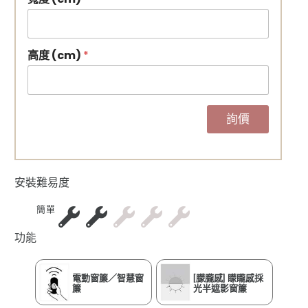
高度 (cm)
*
詢價
安裝難易度
簡單
功能
電動窗簾／智慧窗
[朦朧感] 矇矓感採
簾
光半遮影窗簾