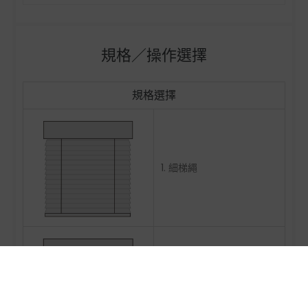
>> 各種窗簾的窗簾盒尺寸建議
■ 簾面遮蔽範圍，左右各內縮約0.2cm，幾乎與軌道齊
平
規格／操作選擇
規格選擇
1. 細梯繩