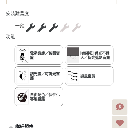
詢價
樣本索取
安裝難易度
一般
功能
電動窗簾／智慧窗
[遮隱私] 透光不透
簾
人／採光遮影窗簾
調光簾／可調光窗
通風窗簾
簾
自由配色／個性化
客製窗簾