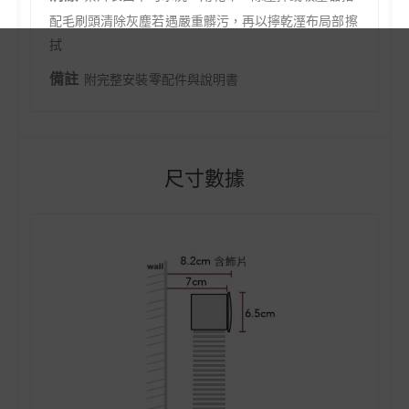
材質
葉片 –木料上平光漆。軌道 – 鋁製烤漆
清潔
葉片表面不可水洗，用乾布、除塵撢或吸塵器搭
配毛刷頭清除灰塵若遇嚴重髒污，再以擰乾溼布局部擦
拭
備註
附完整安裝零配件與說明書
尺寸數據