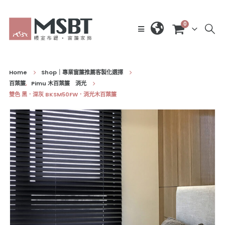
0
Home
Shop｜專業窗簾推薦客製化選擇
百葉簾
,
Pimu 木百葉簾 消光
雙色 黑．深灰 BKSM50FW．消光木百葉簾