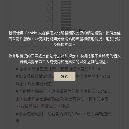
我們使用 Cookie 來提供個人化服務和改善您的網站體驗、提供最佳
的互動性服務，並使我們能夠分析網站的流量和使用情況，用於行銷
及銷售推廣。
除非取得您的同意或其他法令之特別規定，本網站絕不會將您的個人
資料揭露予第三人或使用於蒐集目的以外之其他用途。
好的
訂製品
■ 窗簾本體含五金托架，安裝後總厚度約8.2cm
■ 如安裝於窗簾盒或凹槽，槽內前後深度需至少12cm
以上，以免無法施工
■ 若環境空間許可，更建議槽內前後深度預留15cm以
上，往後如需更換窗簾品項會更有彈性、較不受限制