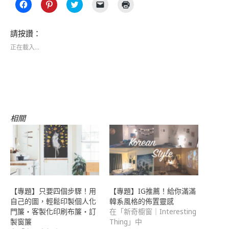
按
分
分
按
點
一
享
享
一
這
下
到
到
下
裡
以
Pinterest(在
Twitter(在
即
列
分
新
新
可
印
請按讚：
享
視
視
以
(在
至
窗
窗
電
新
正在載入...
Facebook(在
中
中
子
視
新
開
開
郵
窗
視
啟)
啟)
件
中
窗
傳
開
中
送
啟)
開
連
啟)
結
給
朋
友
(在
相關
新
視
窗
中
開
啟)
【專題】只要四個步驟！用
【專題】IG推薦！給你滿滿
自己的圖，輕鬆印製個人化
韓系風格的佈置靈感
門簾・客製化印刷布簾・訂
在「新奇櫥窗｜Interesting
製窗簾
Thing」中