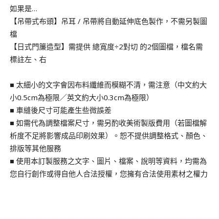
如果是…
【吊帶式布頭】吊耳 / 吊帶將自動延伸底色製作，不需另製圖
檔
【日式門簾造型】需提供 總寬度÷2對切 的2個圖檔，檔名需
標註左、右
■ 太細小的文字會因布料纖維而模糊不清，需注意（中文約大
小0.5cm為極限／英文約大小0.3cm為極限）
■ 車縫後尺寸可能產生些微誤差
■ 如需代為調整檔案尺寸，需另酌收美術製版費用（若圖檔解
析度不足將影響成品印刷效果）。恕不提供調整格式、顏色、
排版等其他服務
■ 使用本訂製服務之文字、圖片、檔案、說明等資料，均需為
您自行創作或得自他人合法授權，您擁有合法使用素材之權力