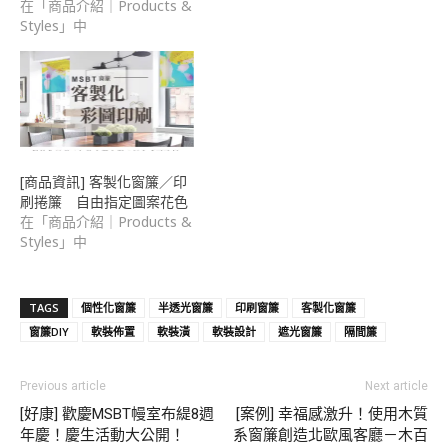
在「商品介紹｜Products &
Styles」中
[商品資訊] 客製化窗簾／印
刷捲簾 自由指定圖案花色
在「商品介紹｜Products &
Styles」中
TAGS
個性化窗簾
半透光窗簾
印刷窗簾
客製化窗簾
窗簾DIY
軟裝佈置
軟裝潢
軟裝設計
遮光窗簾
隔間簾
Previous article
Next article
[好康] 歡慶MSBT幔室布緹8週
[案例] 幸福感激升！使用木質
年慶！慶生活動大公開！
系窗簾創造北歐風客廳－木百