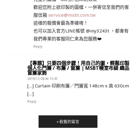
歡迎您附上欲印製的圖檔，一併寄信至我們的客
服信箱
service@msbt.com.tw
這樣的報價會最為準確唷！
也可以加入官方LINE帳號 @iny3243t ，都會有
我們專業的客服同仁來為您服務❤️
Reply
【專題】只要四個步驟！用自己的圖，輕鬆印製
個人化門簾 / 布簾 / 窗簾 | MSBT幔室布緹 織品
窗簾家飾
2019/11/28 At 15:41
[…] Curtain 印刷布簾／門簾寬 148cm x 高 630cm
[…]
Reply
« 較舊的留言