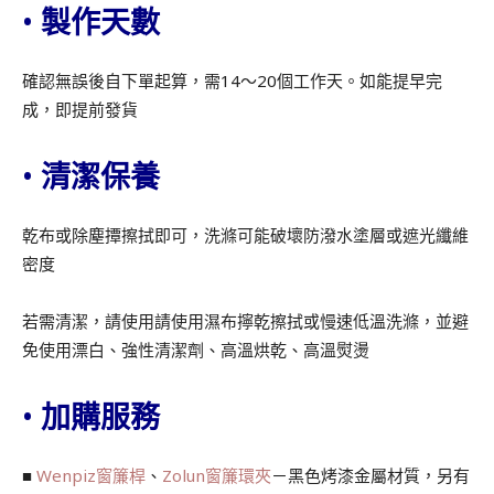
•
製作天數
確認無誤後自下單起算，需14～20個工作天。如能提早完
成，即提前發貨
•
清潔保養
乾布或除塵撢擦拭即可，洗滌可能破壞防潑水塗層或遮光纖維
密度
若需清潔，請使用請使用濕布擰乾擦拭或慢速低溫洗滌，並避
免使用漂白、強性清潔劑、高溫烘乾、高溫熨燙
•
加購服務
■
Wenpiz窗簾桿
、
Zolun窗簾環夾
－黑色烤漆金屬材質，另有