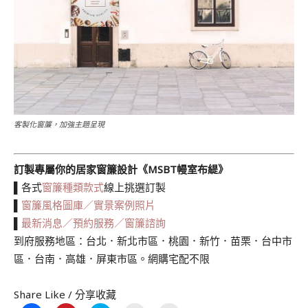
客製化窗簾，加強主題呈現
訂製專屬你的居家窗簾設計《MSBT幔室布緹》
▌各式
窗簾種類款式
線上挑選訂製
▌
窗簾風格圖庫／實景案例照片
▌
最新消息／預約服務／窗簾諮詢
到府服務地區：台北．新北市區．桃園．新竹．苗栗．台中市
區．台南．高雄．屏東市區。網購宅配不限
Share Like / 分享收藏