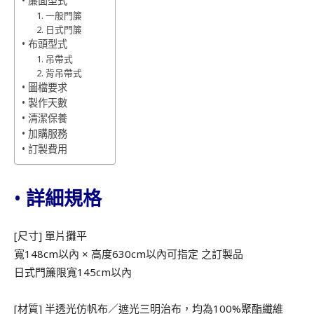
• 簾面型式
1. 一般門簾
2. 日式門簾
• 布頭型式
1. 吊帶式
2. 背吊帶式
• 圖檔要求
• 製作天數
• 清潔保養
• 加購服務
• 訂製費用
• 詳細規格
[尺寸] 單片攤平
寬148cm以內 × 高度630cm以內可指定 之訂製品
日式門簾限寬145cm以內
[材質] 半透光仿帆布／遮光三明治布，均為100%聚酯纖維