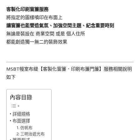
客製化印刷窗簾服務
將指定的圖樣噴印在布面上
讓窗簾也能營造氣氛、加強空間主題、紀念重要時刻
無論是裝設在 商業空間 或是 個人住所
都能創造獨一無二的裝飾效果
.
MSBT幔室布緹【客製化窗簾．印刷布簾門簾】服務相關說明
如下
內容目錄
• 詳細規格
• 布面選擇
1. 仿帆布
2. 三明治遮光布