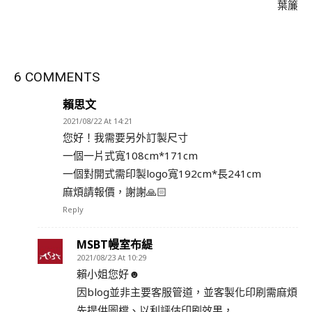
葉簾
6 COMMENTS
賴思文
2021/08/22 At 14:21
您好！我需要另外訂製尺寸
一個一片式寬108cm*171cm
一個對開式需印製logo寬192cm*長241cm
麻煩請報價，謝謝🙏🏻
Reply
MSBT幔室布緹
2021/08/23 At 10:29
賴小姐您好☻
因blog並非主要客服管道，並客製化印刷需麻煩
先提供圖檔、以利評估印刷效果，