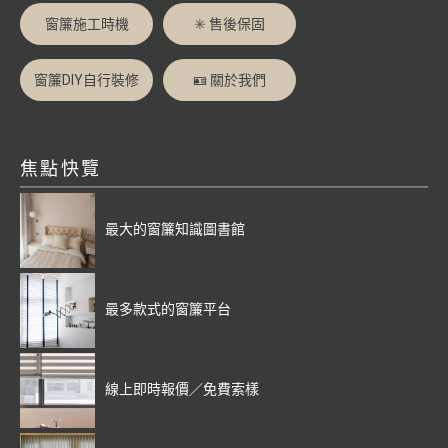
窗簾施工時機
✳️ 售後保固
窗簾DIY自行裝修
🪪 關於我們
焦點快覽
最大的窗簾知識圖書館
最多款式的窗簾平台
線上即時報價／免費索樣