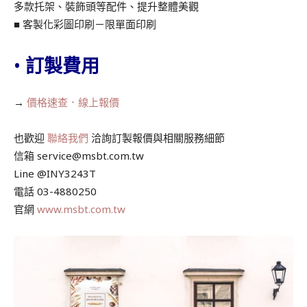
多款托架、裝飾頭等配件、提升整體美觀
■ 客製化彩圖印刷－限單面印刷
•
訂製費用
→
價格速查．線上報價
也歡迎
聯絡我們
洽詢訂製報價與相關服務細節
信箱
service@msbt.com.tw
Line @INY3243T
電話 03-4880250
官網
www.msbt.com.tw