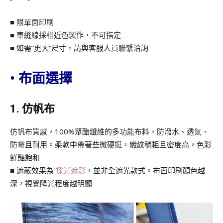
■ 限單面印刷
■ 車縫線採相近色製作，不可指定
■ 如需”更大”尺寸，請與客服人員聯繫洽詢
•
布面選擇
1. 仿帆布
仿帆布質感，100%聚酯纖維的多功能布料，防潑水、透氣、
防霉且耐用。柔軟中帶著些微硬挺，織紋稍粗且密度高，色彩
鮮豔飽和
■ 遮蔽效果為
採光遮影
，並非全遮光款式。布面印刷顏色越
深，視覺降光程度越明顯