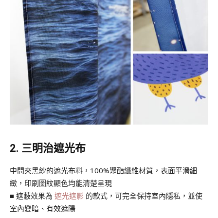
2. 三明治遮光布
中間夾黑紗的遮光布料，100%聚酯纖維材質，表面平滑細
緻，印刷圖紋顯色均能清楚呈現
■ 遮蔽效果為
遮光遮影
的款式，可完全保持室內隱私，並使
室內變暗、有效遮陽