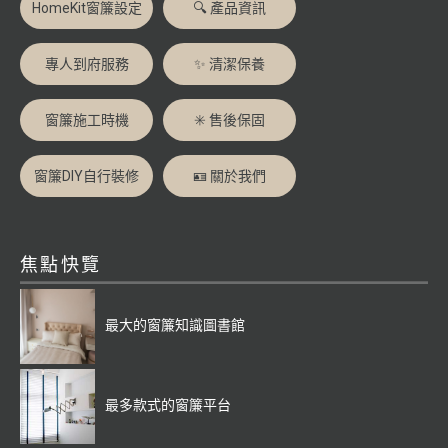
HomeKit窗簾設定
🔍 產品資訊
專人到府服務
✨ 清潔保養
窗簾施工時機
✳️ 售後保固
窗簾DIY自行裝修
🪪 關於我們
焦點快覽
最大的窗簾知識圖書館
最多款式的窗簾平台