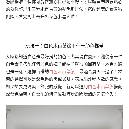
怎麼搭啦！但你可能會擔心自己配不好，所以幔室布緹很貼心
的為你整理出三種木百葉簾的配色新玩法，搭配超美的實景案
例照，看完馬上晉升Play色小達人啦！
玩法一：白色木百葉簾＋任一顏色梯帶
大家都知道白色是最好搭的顏色，尤其現在夏天，隨便穿一件
白色素Ｔ搭配任何顏色的褲子或裙子就很簡單有型。木百葉簾
也是一樣，選擇百搭的
白色木百葉簾
，最適合夏天不過了！梯
帶的選擇可以是深色系的黑或咖啡，表現出沈穩內斂的感覺。
如果想要更清爽、舒服的感覺，就可以選用
白色木百葉簾
搭配
深藍色梯帶，白藍配的海洋風頓時讓煩悶燥熱的暑氣全失！