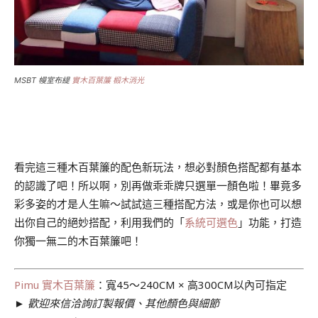
MSBT 幔室布緹
實木百葉簾 椴木消光
.
看完這三種木百葉簾的配色新玩法，想必對顏色搭配都有基本
的認識了吧！所以啊，別再做乖乖牌只選單一顏色啦！畢竟多
彩多姿的才是人生嘛～試試這三種搭配方法，或是你也可以想
出你自己的絕妙搭配，利用我們的「
系統可選色
」功能，打造
你獨一無二的木百葉簾吧！
Pimu 實木百葉簾
：寬45～240CM × 高300CM以內可指定
►
歡迎來信洽詢訂製報價、其他顏色與細節