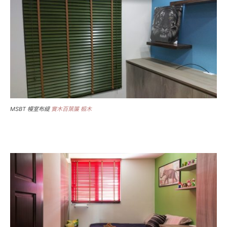
MSBT 幔室布緹
實木百葉簾 椴木