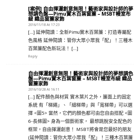
[案例] 自由揮灑創意無限！藝術家與設計師的夢
想調色盤—Pimu實木百葉窗簾 – MSBT幔室布
緹 織品窗簾家飾
2016/11/18 At 17:23
[…] 延伸閱讀：全新Pimu實木百葉簾：打造專屬配
色風格 延伸閱讀：管你大眾小眾我「配」！三種木
百葉簾配色新玩法！ […]
Reply
自由揮灑創意無限！藝術家與設計師的夢想調色
盤—Pimu實木百葉窗簾 – MSBT幔室布緹 織品
窗簾家飾
2016/10/28 At 16:11
[…] 配件顏色與材質 實木葉片之外，簾面上的固定
系統 有「梯繩」、「細梯帶」與「寬梯帶」可以選
擇 <圖5> 當然，它們的顏色都可由您自由搭配 <圖
6-長條圖> 身為一個藝術家， 最想跳脫安全配色的
框架，自由揮灑創意！ MSBT將會是您最好的朋友
(延伸閱讀：管你大眾小眾我「配」！三種木百葉簾