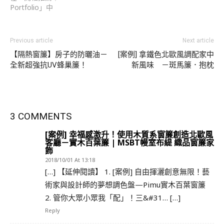
Portfolio」中
Previous article
Next article
【隔熱窗簾】房子的防曬油－
[案例] 拿鐵色北歐風調配家中
全新超強抗UV蜂巢簾！
新風味 －斑馬簾．抱枕
3 COMMENTS
[案例] 幸福感激升！使用木質系窗簾創造北歐風
客廳－實木百葉簾 | MSBT幔室布緹 織品窗簾家
飾
2018/10/01 At 13:18
[…] 【延伸閱讀】 1. [案例] 自由揮灑創意無限！藝
術家與設計師的夢想調色盤—Pimu實木百葉窗簾
2. 管你大眾小眾我「配」！三&#31… […]
Reply