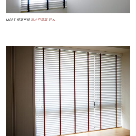
MSBT 幔室布緹
實木百葉簾 椴木