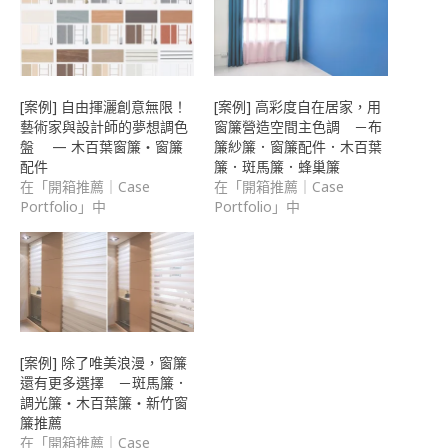
中
開
啟)
[案例] 自由揮灑創意無限！
[案例] 高彩度自在居家，用
藝術家與設計師的夢想調色
窗簾營造空間主色調 －布
盤 — 木百葉窗簾・窗簾
簾紗簾．窗簾配件．木百葉
配件
簾．斑馬簾．蜂巢簾
在「開箱推薦｜Case
在「開箱推薦｜Case
Portfolio」中
Portfolio」中
[案例] 除了唯美浪漫，窗簾
還有更多選擇 －斑馬簾．
調光簾・木百葉簾・新竹窗
簾推薦
在「開箱推薦｜Case