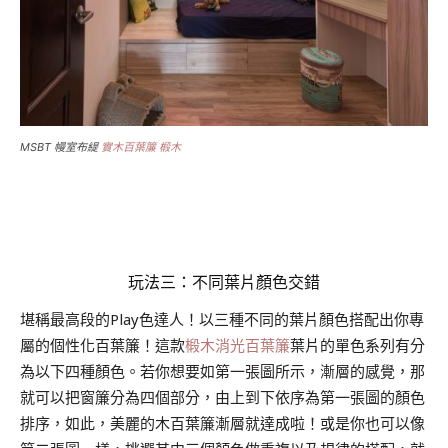
MSBT 幔室布緹
實木百葉簾 椴木
.
玩法三：不同葉片顏色交錯
堪稱最高段的Play色達人！以三種不同的葉片顏色搭配出你專
屬的個性化百葉簾！這款
椴木消光百葉簾
葉片的單色系列有分
為以下四種顏色。若你想要如第一張圖所示，漸層的感覺，那
就可以把窗簾分為四個部分，由上到下依序為第一張圖的顏色
排序，如此，美麗的木百葉簾漸層就達成啦！或是你也可以像