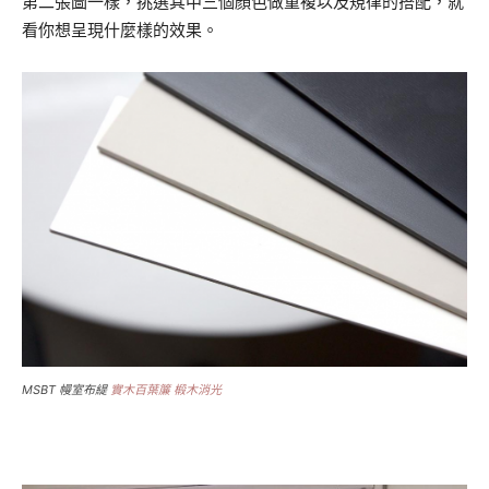
第二張圖一樣，挑選其中三個顏色做重複以及規律的搭配，就
看你想呈現什麼樣的效果。
MSBT 幔室布緹
實木百葉簾 椴木消光