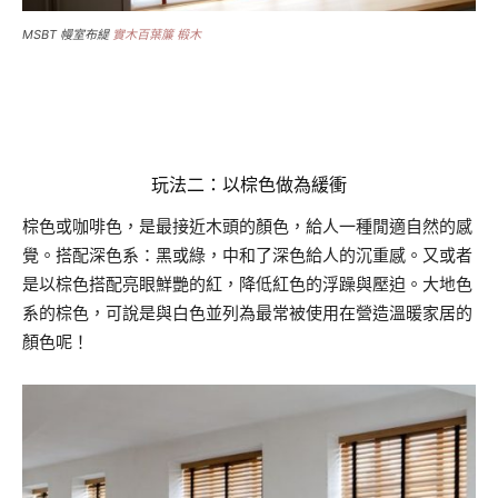
MSBT 幔室布緹
實木百葉簾 椴木
.
玩法二：以棕色做為緩衝
棕色或咖啡色，是最接近木頭的顏色，給人一種閒適自然的感
覺。搭配深色系：黑或綠，中和了深色給人的沉重感。又或者
是以棕色搭配亮眼鮮艷的紅，降低紅色的浮躁與壓迫。大地色
系的棕色，可說是與白色並列為最常被使用在營造溫暖家居的
顏色呢！