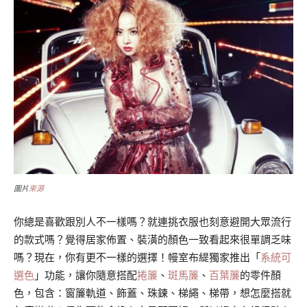
圖片
來源
你總是喜歡跟別人不一樣嗎？就連挑衣服也刻意避開大眾流行
的款式嗎？覺得居家佈置、裝潢的顏色一致看起來很單調乏味
嗎？現在，你有更不一樣的選擇！幔室布緹獨家推出「
系統可
選色
」功能，讓你隨意搭配
捲簾
、
斑馬簾
、
百葉簾
的零件顏
色，包含：窗簾軌道、飾蓋、珠鍊、梯繩、梯帶，想怎麼搭就