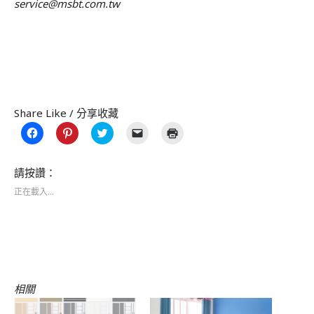
service@msbt.com.tw
Share Like / 分享收藏
按
分
分
按
點
一
享
享
一
這
下
到
到
下
裡
以
Pinterest(在
Twitter(在
即
列
分
新
新
可
印
請按讚：
享
視
視
以
(在
至
窗
窗
電
新
正在載入...
Facebook(在
中
中
子
視
新
開
開
郵
窗
視
啟)
啟)
件
中
窗
傳
開
中
送
啟)
開
連
啟)
結
給
朋
友
(在
相關
新
視
窗