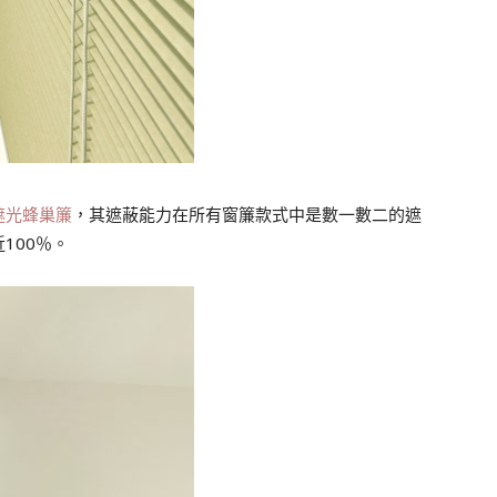
遮光蜂巢簾
，其遮蔽能力在所有窗簾款式中是數一數二的遮
100％。