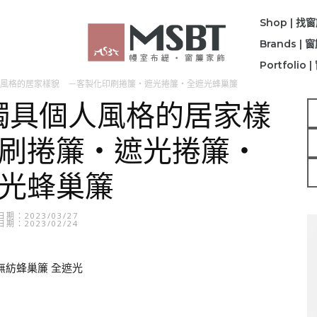
Shop | 找
Brands |
Portfolio
風格的居家樣貌 －客製化印刷捲簾・遮光捲簾・全遮光蜂巢簾
出獨具個人風格的居家樣
刷捲簾・遮光捲簾・
光蜂巢簾
期：2023/03/27
期：2023/02/24
 無紡蜂巢簾 全遮光