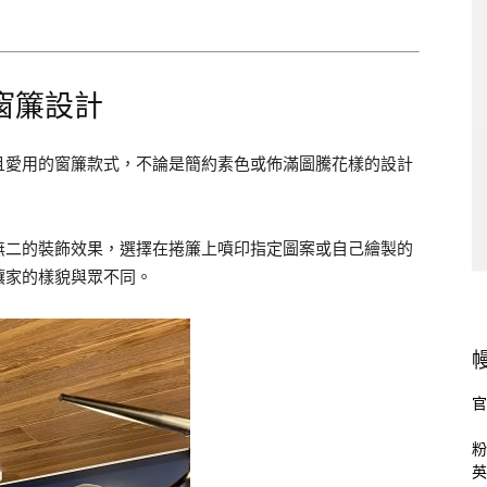
窗簾設計
且愛用的窗簾款式，不論是簡約素色或佈滿圖騰花樣的設計
無二的裝飾效果，選擇在捲簾上噴印指定圖案或自己繪製的
讓家的樣貌與眾不同。
官
粉
英