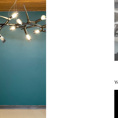
Y
視
訊
播
放
器