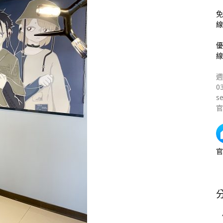
免
線
優
線
週
0
s
官
官