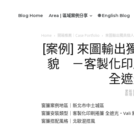
Blog Home
Area | 區域案例分享
🌐 English Blog
Home
開箱推薦｜Case Portfolio
來圖輸出獨具個人
[案例] 來圖輸
貌 －客製化印
全遮
更新日
新增日
窗簾案例地區｜新北市中土城區
窗簾安裝類型｜客製化印刷捲簾 全遮光・Vali
窗簾搭配風格｜北歐混搭風