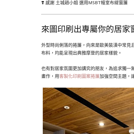
❣️ 感謝 土城趙小姐 選用MSBT幔室布緹窗簾
來圖印刷出專屬你的居家
外型時尚俐落的捲簾，向來是歐美裝潢中常見
布料，均能呈現出典雅摩登的居家樣貌。
也有對居家氛圍更加講究的朋友，為追求獨一
畫作，用
客製化印刷圖案捲簾
加強空間主題，