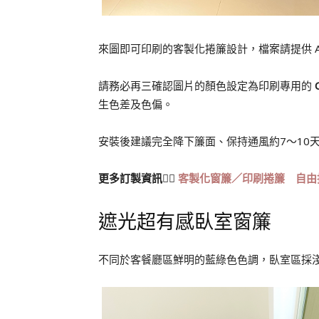
來圖即可印刷的客製化捲簾設計，檔案請提供 AI
請務必再三確認圖片的顏色設定為印刷專用的
生色差及色偏。
安裝後建議完全降下簾面、保持通風約7～10
更多訂製資訊👉🏻
客製化窗簾／印刷捲簾 自由
遮光超有感臥室窗簾
不同於客餐廳區鮮明的藍綠色色調，臥室區採