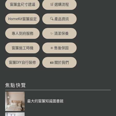
窗簾盒尺寸建議
🛒 選購流程
HomeKit窗簾設定
🔍 產品資訊
專人到府服務
✨ 清潔保養
窗簾施工時機
✳️ 售後保固
窗簾DIY自行裝修
🪪 關於我們
焦點快覽
最大的窗簾知識圖書館