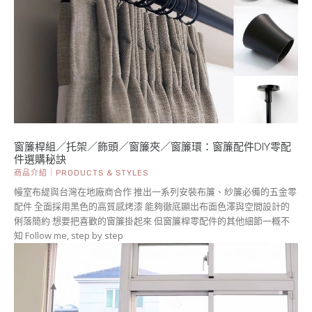
窗簾桿組／托架／飾頭／窗簾夾／窗簾環：窗簾配件DIY零配
件選購秘訣
商品介紹｜PRODUCTS & STYLES
幔室布緹與台灣在地廠商合作 推出一系列安裝布簾、紗簾必備的五金零
配件 全面採用黑色的高質感烤漆 能夠徹底顯出布面色澤與空間設計的
俐落簡約 想要把喜歡的窗簾掛起來 但窗簾桿零配件的其他細節一概不
知 Follow me, step by step