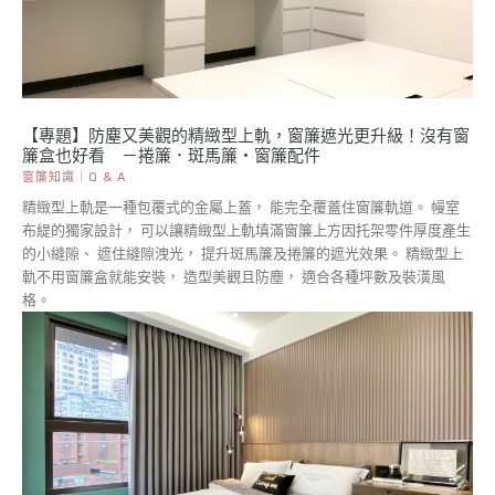
【專題】防塵又美觀的精緻型上軌，窗簾遮光更升級！沒有窗
簾盒也好看 －捲簾．斑馬簾・窗簾配件
窗簾知識｜Q & A
精緻型上軌是一種包覆式的金屬上蓋， 能完全覆蓋住窗簾軌道。 幔室
布緹的獨家設計， 可以讓精緻型上軌填滿窗簾上方因托架零件厚度產生
的小縫隙、 遮住縫隙洩光， 提升斑馬簾及捲簾的遮光效果。 精緻型上
軌不用窗簾盒就能安裝， 造型美觀且防塵， 適合各種坪數及裝潢風
格。