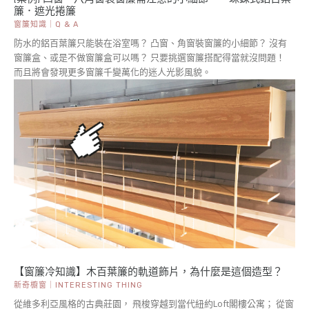
簾．遮光捲簾
窗簾知識｜Q & A
防水的鋁百葉簾只能裝在浴室嗎？ 凸窗、角窗裝窗簾的小細節？ 沒有
窗簾盒、或是不做窗簾盒可以嗎？ 只要挑選窗簾搭配得當就沒問題！
而且將會發現更多窗簾千變萬化的迷人光影風貌。
【窗簾冷知識】木百葉簾的軌道飾片，為什麼是這個造型？
新奇櫥窗｜INTERESTING THING
從維多利亞風格的古典莊園， 飛梭穿越到當代紐約Loft閣樓公寓； 從窗