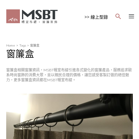
>> 線上型錄
Home
Tags
窗簾盒
窗簾盒
窗簾盒相關窗簾資訊，MSBT幔室布緹引進各式變化的窗簾產品，服務追求歐
系時尚窗飾的消費大眾，並以親民合理的價格，讓您感受客製訂做的絕佳魅
力，更多窗簾盒資訊都在MSBT幔室布緹。