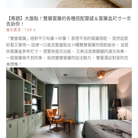
【專題】大盤點！雙層窗簾的各種搭配靈感＆窗簾盒尺寸一次
告訴你！
優先置頂｜TOP 5
「雙層窗簾」絕對不只布簾＋紗簾！ 意想不到的窗簾搭配， 竟然這麼
好看又實用～ 這裡一口氣完整盤點出10種雙層窗簾的搭配組合， 並提
供窗簾盒參考尺寸。 想要有遮光功能、 又無法放棄朦朧的濾光效果，
一扇窗簾做不到的事， 就用雙層窗簾的加法魅力， 雙重滿足對家的完
美想像！