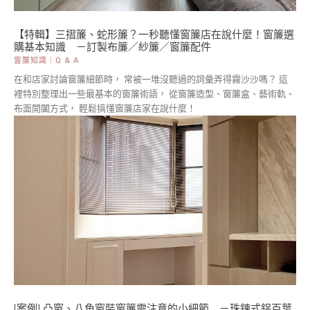
【特輯】三摺簾、蛇形簾？一秒聽懂窗簾店在說什麼！窗簾選
購基本知識 －訂製布簾／紗簾／窗簾配件
窗簾知識｜Q & A
在和店家討論窗簾細節時， 常被一堆沒聽過的詞彙弄得霧沙沙嗎？ 這
裡特別整理出一些最基本的窗簾術語， 從窗簾造型、窗簾盒、藝術軌、
布面開闔方式， 輕鬆搞懂窗簾店家在說什麼！
[案例] 凸窗、八角窗裝窗簾需注意的小細節 －珠鍊式鋁百葉