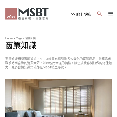
>> 線上型錄
Home
Tags
窗簾知識
窗簾知識
窗簾知識相關窗簾資訊，MSBT幔室布緹引進各式變化的窗簾產品，服務追求
歐系時尚窗飾的消費大眾，並以親民合理的價格，讓您感受客製訂做的絕佳魅
力，更多窗簾知識資訊都在MSBT幔室布緹。