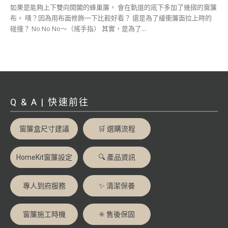
如果是能夠上下雙向開闔的蜂巢簾， 會在軌道的底下多加了幾摺的窗簾
布。 咦？因為用布面修飾一下比較好看？ 還是為了緩衝簾面拉上時的
碰撞？ No No No～（搖手指） 其實，是為了...
Q & A | 快速前往
窗簾盒尺寸建議
🛒 選購流程
HomeKit窗簾設定
🔍 產品資訊
專人到府服務
✨ 清潔保養
窗簾施工時機
✳️ 售後保固