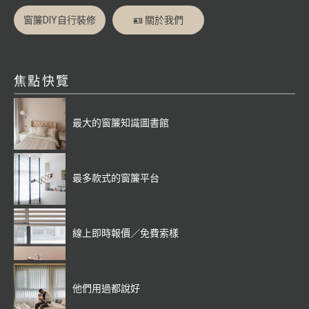
窗簾DIY自行裝修
🪪 關於我們
焦點快覽
最大的窗簾知識圖書館
最多款式的窗簾平台
線上即時報價／免費索樣
他們用過都說好