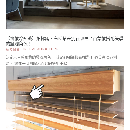
【窗簾冷知識】細梯繩、布梯帶差別在哪裡？百葉簾搭配美學
的靈魂角色！
新奇櫥窗｜INTERESTING THING
決定木百葉風格的靈魂角色， 就是細梯繩和布梯帶！ 絕美高清案例
照， 讓你一次明瞭木百葉的搭配重點