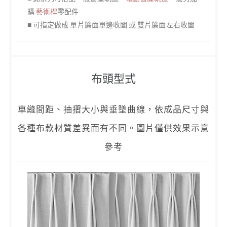
購
藝術桿
零配件
■ 可指定做成 單片簾面單邊收闔 或 雙片簾面左右收闔
布頭型式
車縫間距、抽摺大小與垂墜曲線，依成品尺寸與
各種布款材質差異而有不同。圖片僅供效果示意
參考