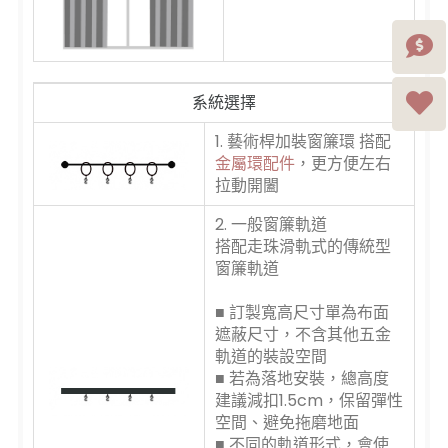
系統選擇
1. 藝術桿加裝窗簾環 搭配
金屬環配件
，更方便左右
拉動開闔
2. 一般窗簾軌道
搭配走珠滑軌式的傳統型
窗簾軌道
■ 訂製寬高尺寸單為布面
遮蔽尺寸，不含其他五金
軌道的裝設空間
■ 若為落地安裝，總高度
建議減扣1.5cm，保留彈性
空間、避免拖磨地面
■ 不同的軌道形式，會使