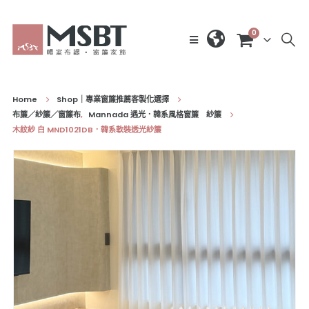
0
Home
Shop｜專業窗簾推薦客製化選擇
布簾／紗簾／窗簾布
,
Mannada 遇光．韓系風格窗簾 紗簾
木紋紗 白 MND1021DB．韓系軟裝透光紗簾