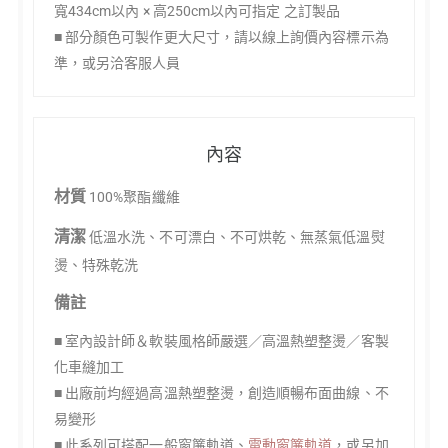
寬434cm以內 × 高250cm以內可指定 之訂製品
■ 部分顏色可製作更大尺寸，請以線上詢價內容標示為
準，或另洽客服人員
內容
材質
100%聚酯纖維
清潔
低溫水洗、不可漂白、不可烘乾、無蒸氣低溫熨
燙、特殊乾洗
備註
■ 室內設計師＆軟裝風格師嚴選／高溫熱塑整燙／客製
化車縫加工
■ 出廠前均經過高溫熱塑整燙，創造順暢布面曲線、不
易變形
■ 此系列可搭配一般窗簾軌道、
電動窗簾軌道
，或另加