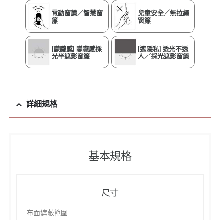
電動窗簾／智慧窗
兒童安全／無拉繩
簾
窗簾
[朦朧感] 矇矓感採
[遮隱私] 透光不透
光半遮影窗簾
人／採光遮影窗簾
詳細規格
基本規格
尺寸
布面遮蔽範圍