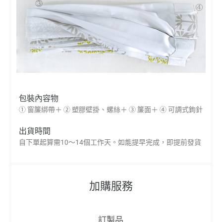
包裝內容物
① 窗簾綁帶＋ ② 塑膠壁掛、螺絲＋ ③ 簾面＋ ④ 可調式鉤針
出貨時間
自下單起算需10～14個工作天。如能提早完成，即提前發貨
加購服務
訂製品