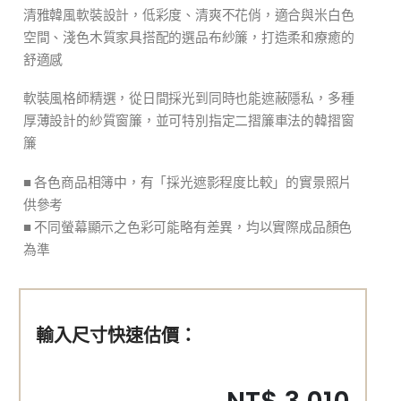
清雅韓風軟裝設計，低彩度、清爽不花俏，適合與米白色
空間、淺色木質家具搭配的選品布紗簾，打造柔和療癒的
舒適感
軟裝風格師精選，從日間採光到同時也能遮蔽隱私，多種
厚薄設計的紗質窗簾，並可特別指定二摺簾車法的韓摺窗
簾
■ 各色商品相簿中，有「採光遮影程度比較」的實景照片
供參考
■ 不同螢幕顯示之色彩可能略有差異，均以實際成品顏色
為準
輸入尺寸快速估價：