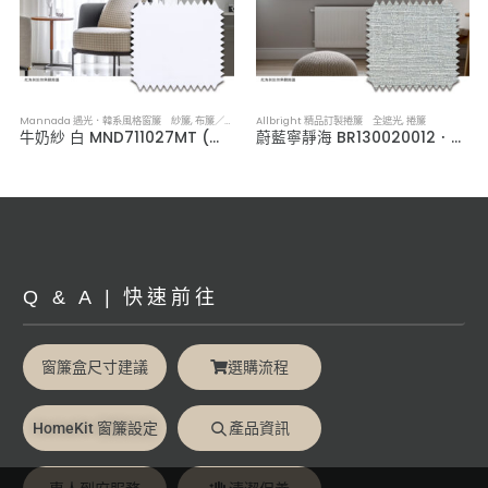
Mannada 遇光．韓系風格窗簾 紗簾
,
布簾／紗簾／窗簾布
Allbright 精品訂製捲簾 全遮光
,
捲簾
牛奶紗 白 MND711027MT (高遮蔽)．韓系軟裝透光紗簾
蔚藍寧靜海 BR130020012．全遮光捲簾
Q & A | 快速前往
窗簾盒尺寸建議
選購流程
HomeKit 窗簾設定
產品資訊