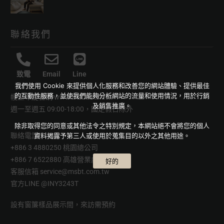
聯絡我們
致電
Email
Line
我們使用 Cookie 來提供個人化服務和改善您的網站體驗、提供最佳
的互動性服務，並使我們能夠分析網站的流量和使用情況，用於行銷
幔室布緹官網
www.msbt.com.tw
及銷售推廣。
週一至週五 09:00-18:00，國定假日除外
除非取得您的同意或其他法令之特別規定，本網站絕不會將您的個人
聯絡電話
資料揭露予第三人或使用於蒐集目的以外之其他用途。
+886 3 4880250 桃園總公司
+886 7 6522880 高雄營業處
好的
客服信箱
service@msbt.com.tw
官方LINE
@INY3243T
設有窗簾樣品展示間，來訪需預約