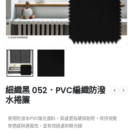
細織黑 052．PVC編織防潑
水捲簾
使用防潑水PVC陽光面料，質感更為硬挺耐用。保持視覺
穿透感與通風性，並有效過濾刺眼光線