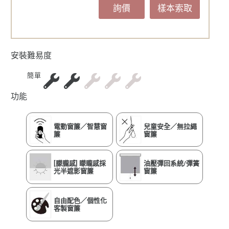
詢價
樣本索取
安裝難易度
簡單
功能
電動窗簾／智慧窗
兒童安全／無拉繩
簾
窗簾
[朦朧感] 矇矓感採
油壓彈回系統/彈簧
光半遮影窗簾
窗簾
自由配色／個性化
客製窗簾