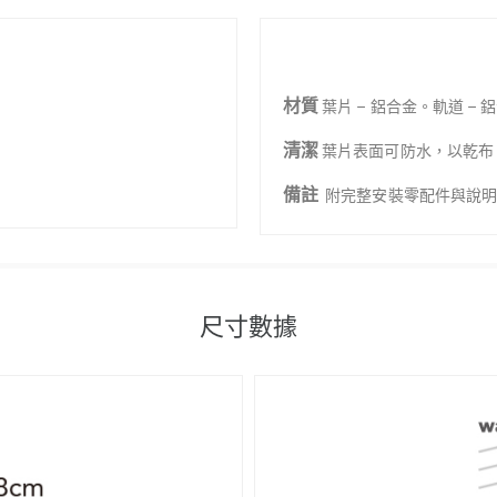
材質
葉片 – 鋁合金。軌道 – 
清潔
葉片表面可防水，以乾布
備註
附完整安裝零配件與說
尺寸數據