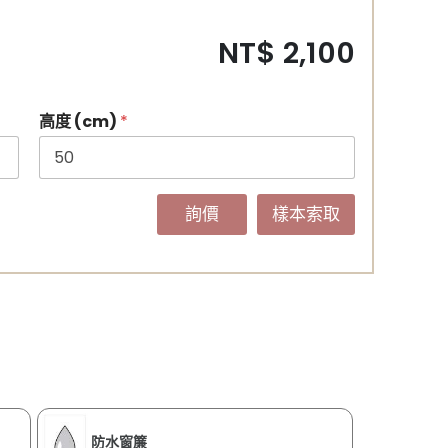
NT$ 2,100
高度 (cm)
*
詢價
樣本索取
防水窗簾