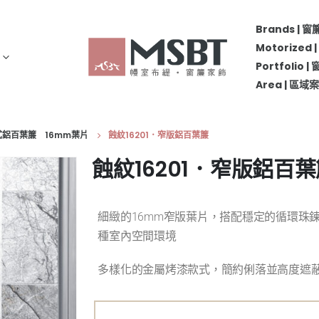
Brands | 
Motorize
Portfolio 
Area | 區
鍊式鋁百葉簾 16mm葉片
蝕紋16201．窄版鋁百葉簾
蝕紋16201．窄版鋁百
細緻的16mm窄版葉片，搭配穩定的循環珠
種室內空間環境
多樣化的金屬烤漆款式，簡約俐落並高度遮