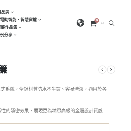
窗簾品牌
d | 電動智能‧智慧窗簾
0
| 窗簾作品集
域案例分享
葉簾
鍊式系統，全鋁材質防水不生鏽、容易清潔，適用於各
蔽性的隱密效果，展現更為精緻高級的金屬設計質感