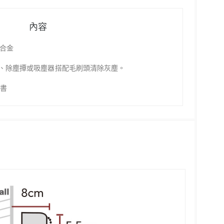
內容
鋁合金
、除塵撢或吸塵器搭配毛刷頭清除灰塵。
明書