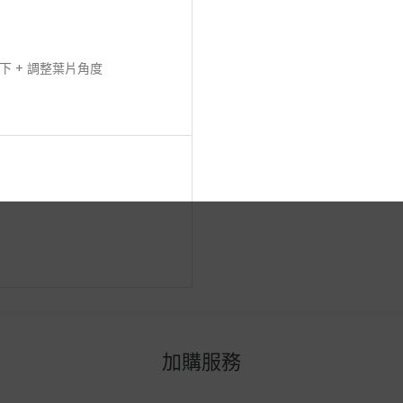
 + 調整葉片角度
擇
加購服務