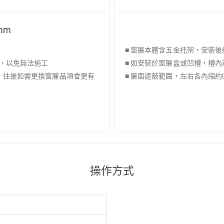
mm
■ 窗簾本體含五金托架，安裝後
上，以免無法施工
■ 如安裝於窗簾盒或凹槽，槽內
上，往後如需更換窗簾品項會更有
■ 簾面遮蔽範圍，左右各內縮約0
操作方式