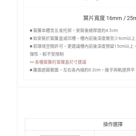
葉片寬度 16mm / 25
■ 窗簾本體含五金托架，安裝後總厚度約4.5cm
■ 如安裝於窗簾盒或凹槽，槽內前後深度需至少6cm以
■ 若環境空間許可，更建議槽內前後深度預留15cm以
彈性、較不受限制
>> 各種窗簾的窗簾盒尺寸建議
■ 簾面遮蔽範圍，左右各內縮約0.2cm，幾乎與軌道齊平
操作選擇