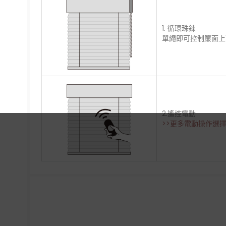
1. 循環珠鍊
單繩即可控制簾面上下
2.遙控電動
>>更多電動操作選