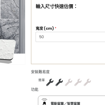
輸入尺寸快速估價：
寬度 (cm)
*
安裝難易度
簡單
功能
電動窗簾／智慧窗簾