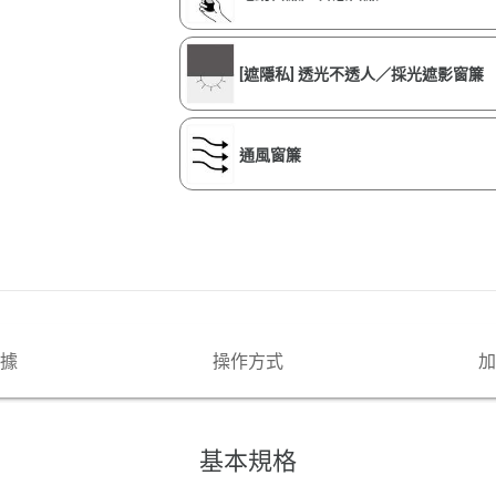
[遮隱私] 透光不透人／採光遮影窗簾
通風窗簾
據
操作方式
加
基本規格