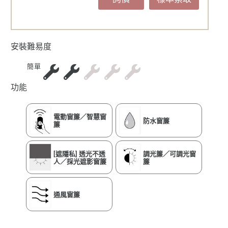
安裝難易度
簡單
功能
電動窗簾／智慧窗
防水窗簾
簾
[遮隱私] 透光不透
調光簾／可調光窗
人／採光遮影窗簾
簾
通風窗簾