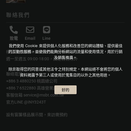
聯絡我們
致電
Email
Line
我們使用 Cookie 來提供個人化服務和改善您的網站體驗、提供最佳
的互動性服務，並使我們能夠分析網站的流量和使用情況，用於行銷
幔室布緹官網
www.msbt.com.tw
及銷售推廣。
週一至週五 09:00-18:00，國定假日除外
除非取得您的同意或其他法令之特別規定，本網站絕不會將您的個人
聯絡電話
資料揭露予第三人或使用於蒐集目的以外之其他用途。
+886 3 4880250 桃園總公司
+886 7 6522880 高雄營業處
好的
客服信箱
service@msbt.com.tw
官方LINE
@INY3243T
設有窗簾樣品展示間，來訪需預約