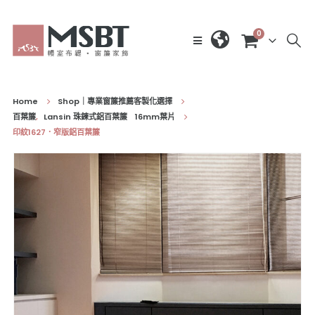
0
Home
Shop｜專業窗簾推薦客製化選擇
百葉簾
,
Lansin 珠鍊式鋁百葉簾 16mm葉片
印紋1627．窄版鋁百葉簾