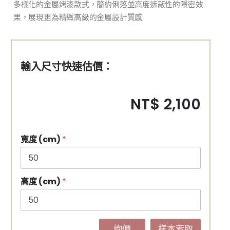
多樣化的金屬烤漆款式，簡約俐落並高度遮蔽性的隱密效
果，展現更為精緻高級的金屬設計質感
輸入尺寸快速估價：
NT$ 2,100
寬度 (cm)
*
高度 (cm)
*
詢價
樣本索取