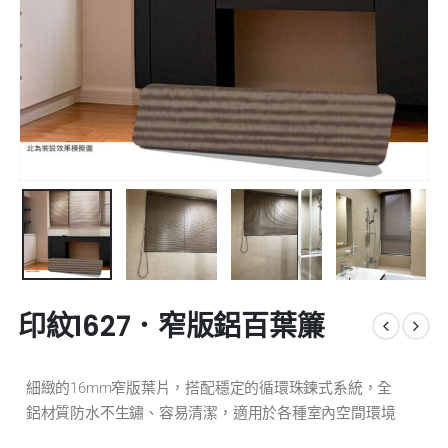
印紋1627．窄版鋁百葉簾
細緻的16mm窄版葉片，搭配穩定的循環珠鍊式系統，全
鋁材質防水不生鏽、容易清潔，適用於各種室內空間環境