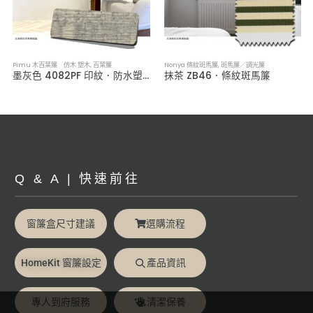
簾／紗簾／窗簾布
Pimu 木百葉簾 仿木 塑木
,
百葉簾
Nonya 條紋斑馬簾
,
斑馬簾／調光簾
墨灰色 4082PF 印紋．防水塑木百葉簾
抹茶 ZB46．條紋斑馬簾
Q & A | 快速前往
窗簾盒尺寸建議
選購流程
HomeKit 窗簾設定
產品資訊
專人到府服務
清潔保養