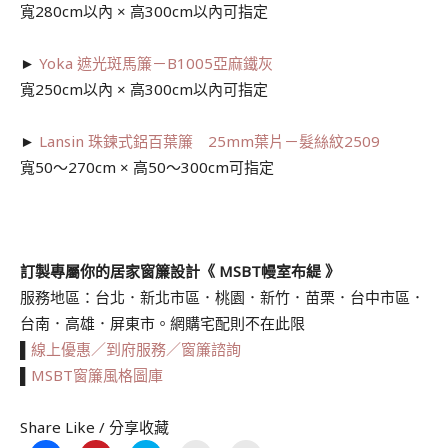
寬280cm以內 × 高300cm以內可指定
►
Yoka 遮光斑馬簾－B1005亞麻鐵灰
寬250cm以內 × 高300cm以內可指定
►
Lansin 珠鍊式鋁百葉簾 25mm葉片－髮絲紋2509
寬50～270cm × 高50～300cm可指定
訂製專屬你的居家窗簾設計《 MSBT幔室布緹 》
服務地區：台北．新北市區．桃園．新竹．苗栗．台中市區．
台南．高雄．屏東市。網購宅配則不在此限
▌
線上優惠／到府服務／窗簾諮詢
▌
MSBT窗簾風格圖庫
Share Like / 分享收藏