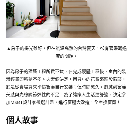
▲房子的採光雖好，但在氣溫高熱的台灣夏天，卻有著曝曬過
度的問題。
因為房子的建築工程所費不貲，在完成硬體工程後，室內的裝
潢經費即所剩不多。夫妻倆決定，用最小的花費來裝設窗簾，
於是從賣場買來平價窗簾自行安裝；但時間愈久，愈感到窗簾
美感與光線調節彈性的不足。為了讓家人生活更舒適，決定參
加MSBT設計家徵選計畫，進行窗邊大改造，全室換窗簾！
個人故事