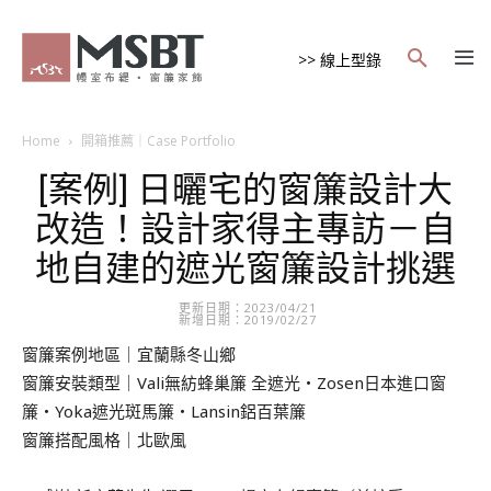
>> 線上型錄
Home
開箱推薦｜Case Portfolio
[案例] 日曬宅的窗簾設計大
改造！設計家得主專訪－自
地自建的遮光窗簾設計挑選
更新日期：2023/04/21
新增日期：2019/02/27
窗簾案例地區｜宜蘭縣冬山鄉
窗簾安裝類型｜Vali無紡蜂巢簾 全遮光・Zosen日本進口窗
簾・Yoka遮光斑馬簾・Lansin鋁百葉簾
窗簾搭配風格｜北歐風