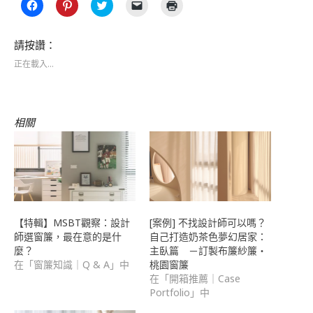
按
分
分
按
點
一
享
享
一
這
下
到
到
下
裡
以
Pinterest(在
Twitter(在
即
列
分
新
新
可
印
請按讚：
享
視
視
以
(在
至
窗
窗
電
新
正在載入...
Facebook(在
中
中
子
視
新
開
開
郵
窗
視
啟)
啟)
件
中
窗
傳
開
中
送
啟)
開
連
相關
啟)
結
給
朋
友
(在
新
視
窗
中
開
啟)
【特輯】MSBT觀察：設計
[案例] 不找設計師可以嗎？
師選窗簾，最在意的是什
自己打造奶茶色夢幻居家：
麼？
主臥篇 －訂製布簾紗簾・
在「窗簾知識｜Q & A」中
桃園窗簾
在「開箱推薦｜Case
Portfolio」中