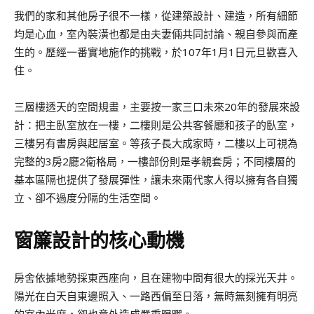
我們的家和其他房子很不一樣，從建築設計、建造，所有細節
均是心血，室內裝潢也都是由夫妻倆共同討論、親自參與而產
生的。歷經一番實地施作的挑戰，於107年1月1日元旦歡喜入
住。
三層樓透天的空間規畫，主要按一家三口未來20年的發展來設
計：把主臥室放在一樓，二樓則是公共客餐廳和孩子的臥室，
三樓另有書房與起居室。等孩子長大成家時，二樓以上可視為
完整的3房2廳2衛格局，一樓部份則是孝親套房；不同樓層的
基本區隔也提供了發展彈性，讓未來兩代家人得以擁有各自獨
立、卻不過度分隔的生活空間。
窗簾設計的核心動機
房舍依據地勢採東西座向，且在建物中間有很大的採光天井。
陽光在白天自東邊照入、一路西偏至日落，無時無刻擁有明亮