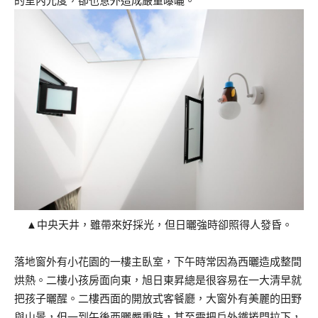
的室內光度，卻也意外造成嚴重曝曬。
▲中央天井，雖帶來好採光，但日曬強時卻照得人發昏。
落地窗外有小花園的一樓主臥室，下午時常因為西曬造成整間
烘熱。二樓小孩房面向東，旭日東昇總是很容易在一大清早就
把孩子曬醒。二樓西面的開放式客餐廳，大窗外有美麗的田野
與山景，但一到午後西曬嚴重時，甚至需把戶外鐵捲門拉下，