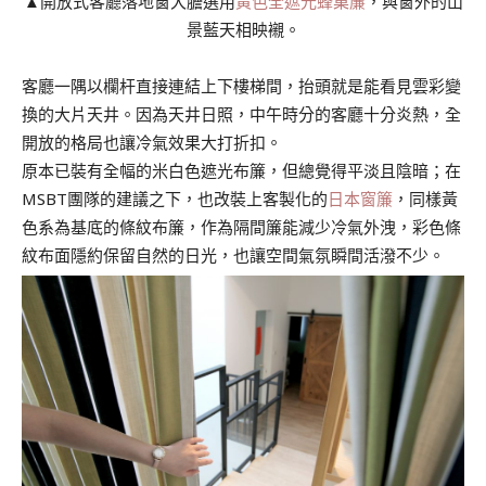
▲開放式客廳落地窗大膽選用
黃色全遮光蜂巢簾
，與窗外的山
景藍天相映襯。
客廳一隅以欄杆直接連結上下樓梯間，抬頭就是能看見雲彩變
換的大片天井。因為天井日照，中午時分的客廳十分炎熱，全
開放的格局也讓冷氣效果大打折扣。
原本已裝有全幅的米白色遮光布簾，但總覺得平淡且陰暗；在
MSBT團隊的建議之下，也改裝上客製化的
日本窗簾
，同樣黃
色系為基底的條紋布簾，作為隔間簾能減少冷氣外洩，彩色條
紋布面隱約保留自然的日光，也讓空間氣氛瞬間活潑不少。