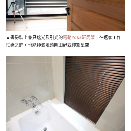
▲書房裝上兼具遮光及引光的
電動Yoka斑馬簾
，在返家工作
忙碌之餘，也能帥氣地遠眺田野或仰望星空