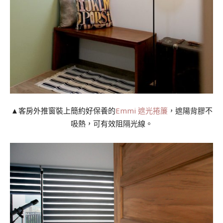
▲客房外推窗裝上簡約好保養的
Emmi 遮光捲簾
，遮陽背膠不
吸熱，可有效阻隔光線。