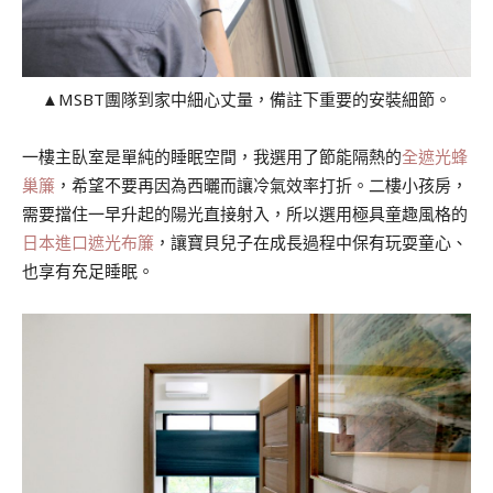
▲MSBT團隊到家中細心丈量，備註下重要的安裝細節。
一樓主臥室是單純的睡眠空間，我選用了節能隔熱的
全遮光蜂
巢簾
，希望不要再因為西曬而讓冷氣效率打折。二樓小孩房，
需要擋住一早升起的陽光直接射入，所以選用極具童趣風格的
日本進口遮光布簾
，讓寶貝兒子在成長過程中保有玩耍童心、
也享有充足睡眠。