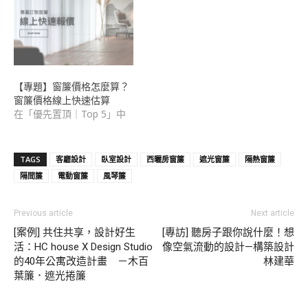
【專題】窗簾價格怎麼算？
窗簾價格線上快速估算
在「優先置頂｜Top 5」中
TAGS
客廳設計
臥室設計
西曬房窗簾
遮光窗簾
隔熱窗簾
隔間簾
電動窗簾
風琴簾
Previous article
Next article
[案例] 共住共享，設計好生
[專訪] 聽房子跟你說什麼！想
活：HC house X Design Studio
像空氣流動的設計—構築設計
的40年公寓改造計畫 －木百
林建華
葉簾．遮光捲簾