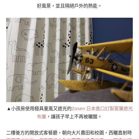
好風景，並且隔絕戶外的熱能。
▲小孩房使用極具童風又遮光的
Zosen 日本進口訂製窗簾遮光
布簾
，讓孩子早上不再被曬醒。
二樓後方的開放式客餐廳，朝向大片農田和校園，西曬直射時