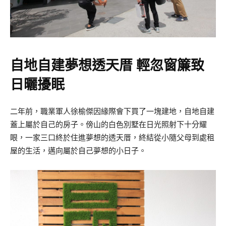
自地自建夢想透天厝 輕忽窗簾致
日曬擾眠
二年前，職業軍人徐榆傑因緣際會下買了一塊建地，自地自建
蓋上屬於自己的房子。傍山的白色別墅在日光照射下十分耀
眼，一家三口終於住進夢想的透天厝，終結從小隨父母到處租
屋的生活，邁向屬於自己夢想的小日子。