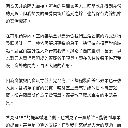
因為天井的陽光加持，所有的房間無需人工照明就能得到充份
的光線，但我想要的是房間窗戶遮光之餘，也能保有光線調節
的靈活機能。
在有限預算內，室內裝潢全以最適合我們生活習慣的方式進行
整體設計，但一棟依照夢想建造的房子，總仍有必須面對的缺
點。對室內設計是大外行的我們，忽略了窗的靈魂－窗簾，以
為到居家賣場買現成的窗簾省了預算，卻在入住後需不停忍受
晚上窗外的閃光、白天太陽的直射。
因為窗簾與門窗尺寸並非完全吻合，整體裝飾美化效果也差強
人意。當初為了窗的品質，咬牙直上最高等級的日本氣密鋁
窗，卻在窗簾部份為了省預算，而妥協了應該享有的生活品
質。
看見MSBT的提案徵選企劃，也看見了一絲希望。能得到專業
的建議，甚至是預算的支援，這對我們來說是天大的幫助，讓