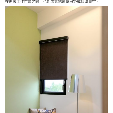
在返家工作忙碌之餘，也能帥氣地遠眺田野或仰望星空。