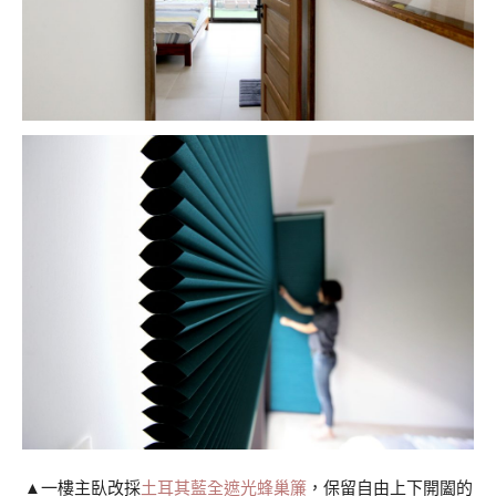
▲一樓主臥改採
土耳其藍全遮光蜂巢簾
，保留自由上下開闔的