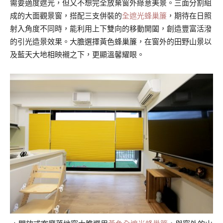
需要適度遮光，但又不想完全放棄窗外綠意美景。三面分割組
成的大面觀景窗，搭配三支併裝的
全遮光蜂巢簾
，期待在日照
射入角度不同時，能利用上下雙向的移動開闔，創造豐富活潑
的引光造景效果。大膽選擇黃色蜂巢簾，在窗外的田野山景以
及藍天大地相映襯之下，更顯溫馨耀眼。