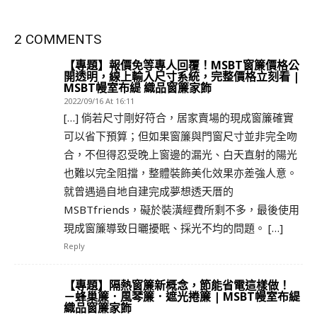
2 COMMENTS
【專題】報價免等專人回覆！MSBT窗簾價格公
開透明，線上輸入尺寸系統，完整價格立刻看 |
MSBT幔室布緹 織品窗簾家飾
2022/09/16 At 16:11
[…] 倘若尺寸剛好符合，居家賣場的現成窗簾確實
可以省下預算；但如果窗簾與門窗尺寸並非完全吻
合，不但得忍受晚上窗邊的漏光、白天直射的陽光
也難以完全阻擋，整體裝飾美化效果亦差強人意。
就曾遇過自地自建完成夢想透天厝的
MSBTfriends，礙於裝潢經費所剩不多，最後使用
現成窗簾導致日曬擾眠、採光不均的問題。 […]
Reply
【專題】隔熱窗簾新概念，節能省電這樣做！
－蜂巢簾．風琴簾．遮光捲簾 | MSBT幔室布緹
織品窗簾家飾