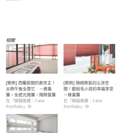
Facebook(在
中
中
子
視
新
開
開
郵
窗
視
啟)
啟)
件
中
窗
傳
開
中
送
啟)
開
連
啟)
結
給
朋
友
(在
相關
新
視
窗
中
開
啟)
[案例] 西曬房間的救世主！
[案例] 隔絕熱氣的沁涼空
炎熱午後全靠它 －蜂巢
間！獻給毛小孩的幸福享受
簾・全遮光捲簾・隔熱窗簾
－蜂巢簾
在「開箱推薦｜Case
在「開箱推薦｜Case
Portfolio」中
Portfolio」中