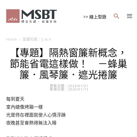
>> 線上型錄
Home
窗簾知識｜Q & A
【專題】隔熱窗簾新概念，
節能省電這樣做！ －蜂巢
簾．風琴簾．遮光捲簾
更新日期：2026/01/21
新增日期：2020/01/15
每到夏天
室內總像烤箱一樣
光是待在裡面就使人心情浮躁
夜晚甚至會熱得無法入睡