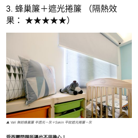
3. 蜂巢簾＋遮光捲簾 （隔熱效
果： ★★★★★）
▲ Vali 無紡蜂巢簾 半透光－灰＋Sakin 平紋遮光捲簾－灰
受西曬問題所擾也不用擔心！