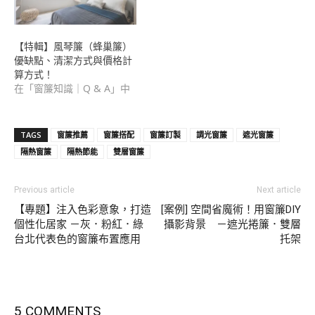
【特輯】風琴簾（蜂巢簾）
優缺點、清潔方式與價格計
算方式！
在「窗簾知識｜Q & A」中
TAGS
窗簾推薦
窗簾搭配
窗簾訂製
調光窗簾
遮光窗簾
隔熱窗簾
隔熱節能
雙層窗簾
Previous article
Next article
【專題】注入色彩意象，打造
[案例] 空間省魔術！用窗簾DIY
個性化居家 －灰．粉紅．綠
攝影背景 －遮光捲簾．雙層
台北代表色的窗簾布置應用
托架
5 COMMENTS