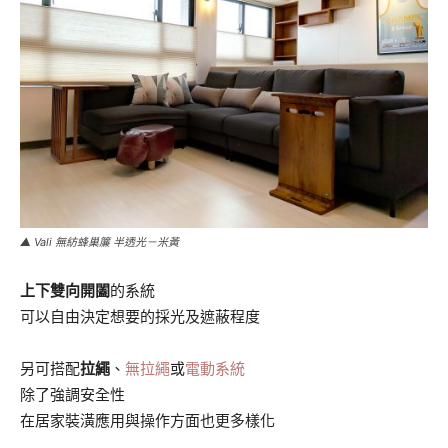
▲ Vali 無紡蜂巢簾 半透光－米黃
上下雙向開闔
的系統
可以自由決定想要的採光及遮蔽程度
另可搭配
拉繩
、
無拉繩
或
電動系統
除了強調安全性
在居家裝潢應用與操作方面也更多樣化