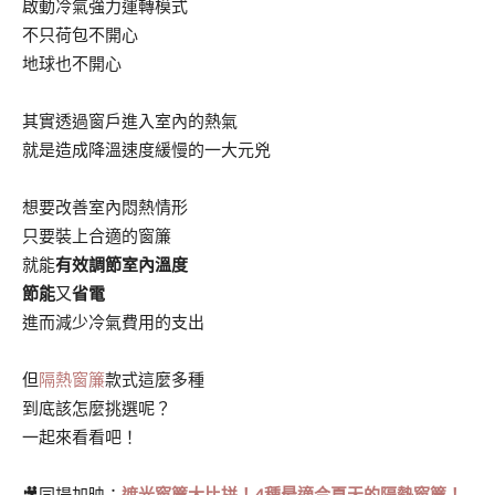
啟動冷氣強力運轉模式
不只荷包不開心
地球也不開心
其實透過窗戶進入室內的熱氣
就是造成降溫速度緩慢的一大元兇
想要改善室內悶熱情形
只要裝上合適的窗簾
就能
有效調節室內溫度
節能
又
省電
進而減少冷氣費用的支出
但
隔熱窗簾
款式這麼多種
到底該怎麼挑選呢？
一起來看看吧！
🎥同場加映：
遮光窗簾大比拼！4種最適合夏天的隔熱窗簾！