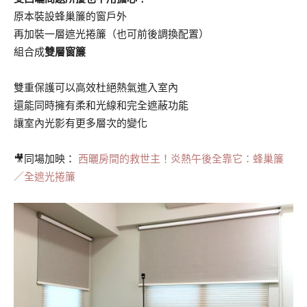
原本裝設蜂巢簾的窗戶外
再加裝一層遮光捲簾（也可前後調換配置）
組合成
雙層窗簾
雙重保護可以高效杜絕熱氣進入室內
還能同時擁有柔和光線和完全遮蔽功能
讓室內光影有更多層次的變化
🎥同場加映：
西曬房間的救世主！炎熱午後全靠它：蜂巢簾
／全遮光捲簾