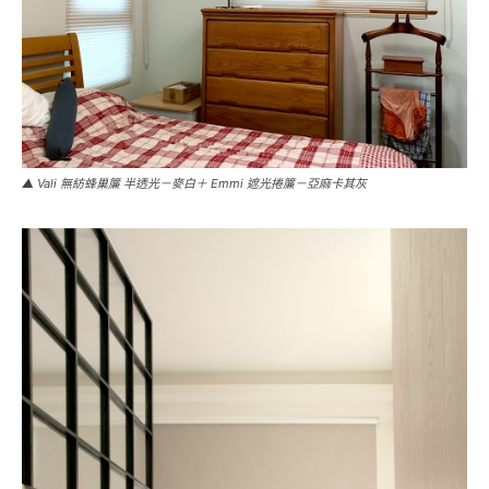
▲ Vali 無紡蜂巢簾 半透光－麥白＋ Emmi 遮光捲簾－亞麻卡其灰