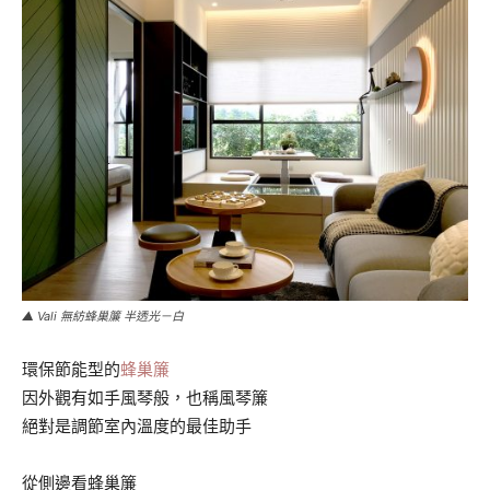
▲ Vali 無紡蜂巢簾 半透光－白
環保節能型的
蜂巢簾
因外觀有如手風琴般，也稱風琴簾
絕對是調節室內溫度的最佳助手
從側邊看蜂巢簾