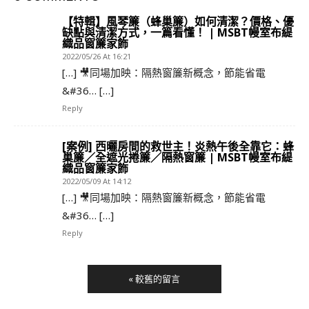
【特輯】風琴簾（蜂巢簾）如何清潔？價格、優
缺點與清潔方式，一篇看懂！ | MSBT幔室布緹
織品窗簾家飾
2022/05/26 At 16:21
[…] 🎥同場加映：隔熱窗簾新概念，節能省電
&#36… […]
Reply
[案例] 西曬房間的救世主！炎熱午後全靠它：蜂
巢簾／全遮光捲簾／隔熱窗簾 | MSBT幔室布緹
織品窗簾家飾
2022/05/09 At 14:12
[…] 🎥同場加映：隔熱窗簾新概念，節能省電
&#36… […]
Reply
« 較舊的留言