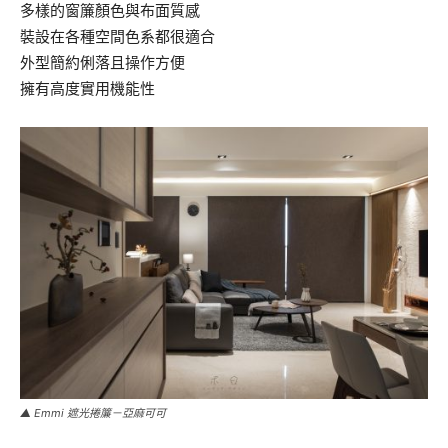
多樣的窗簾顏色與布面質感
裝設在各種空間色系都很適合
外型簡約俐落且操作方便
擁有高度實用機能性
▲ Emmi 遮光捲簾－亞麻可可