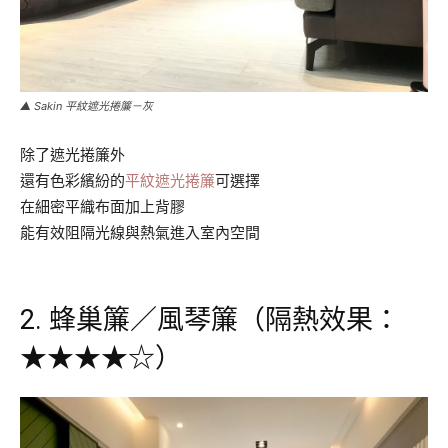
▲ Sakin 平紋遮光捲簾－灰
除了遮光捲簾外
還有色彩繽紛的
平紋遮光捲簾
可選擇
在細密平織布面加上背膠
能有效阻隔光線與熱氣進入室內空間
.
2. 蜂巢簾／風琴簾（隔熱效果：
★★★★☆）