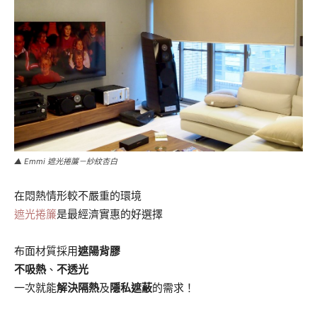
▲ Emmi 遮光捲簾－紗紋杏白
在悶熱情形較不嚴重的環境
遮光捲簾
是最經濟實惠的好選擇
布面材質採用
遮陽背膠
不吸熱
、
不透光
一次就能
解決隔熱
及
隱私遮蔽
的需求！