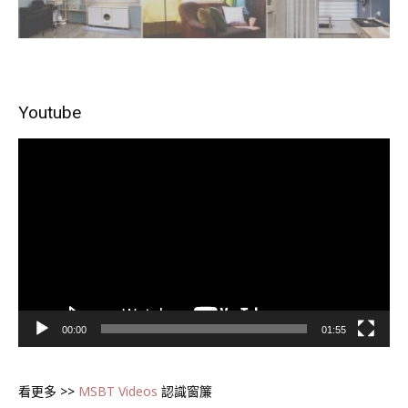
Youtube
視
訊
播
放
器
00:00
01:55
看更多 >>
MSBT Videos
認識窗簾