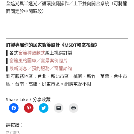
全遮光與半透光／循環拉繩操作／上下雙向開合系統（可將簾
面固定於中間區段）
訂製專屬你的居家窗簾設計《MSBT幔室布緹》
▌各式
窗簾種類款式
線上挑選訂製
▌
窗簾風格圖庫／實景案例照片
▌
最新消息／預約服務／窗簾諮詢
到府服務地區：台北．新北市區．桃園．新竹．苗栗．台中市
區．台南．高雄．屏東市區。網購宅配不限
Share Like / 分享收藏
按
分
分
按
點
一
享
享
一
這
下
到
到
下
裡
以
Pinterest(在
Twitter(在
即
列
分
新
新
可
印
請按讚：
享
視
視
以
(在
至
窗
窗
電
新
正在載入...