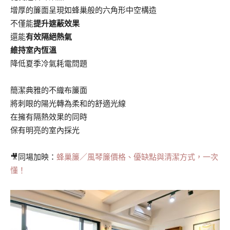
增厚的簾面呈現如蜂巢般的六角形中空構造
不僅能
提升遮蔽效果
還能
有效隔絕熱氣
維持室內恆溫
降低夏季冷氣耗電問題
簡潔典雅的不織布簾面
將刺眼的陽光轉為柔和的舒適光線
在擁有隔熱效果的同時
保有明亮的室內採光
🎥同場加映：
蜂巢簾／風琴簾價格、優缺點與清潔方式，一次
懂！