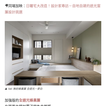
🎥同場加映：
日曬宅大改造！設計家專訪－自地自建的遮光窗
簾設計挑選
▲ Vali 無紡蜂巢簾 全遮光－麥白
加強版的
全遮光
蜂巢簾