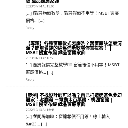
緹 織品窗簾家飾
2023/04/14 At 15:06
[…] ℹ️窗簾詢價教學：窗簾報價不用等！MSBT窗簾
價格… […]
Reply
【專題】各種窗簾款式怎麼洗？舊窗簾該怎麼清
潔？簡單省錢的除舊佈新軟裝佈置提案！ |
MSBT幔室布緹 織品窗簾家飾
2023/01/13 At 16:58
[…] 窗簾報價完整教學👉🏻 窗簾報價不用等！MSBT
窗簾價格… […]
Reply
[案例] 不找設計師可以嗎？自己打造奶茶色夢幻
居家：客廳篇 －電動木百葉簾・桃園窗簾 |
MSBT幔室布緹 織品窗簾家飾
2022/10/13 At 16:48
[…] 🎥同場加映：窗簾報價不用等！線上輸入
&#23… […]