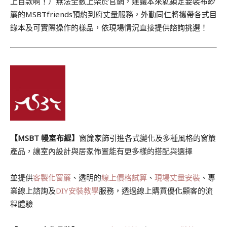
上百款啊！）無法全數上架於官網，建議本來就鎖定要裝布紗
簾的MSBTfriends預約到府丈量服務，外勤同仁將攜帶各式目
錄本及可實際操作的樣品，依現場情況直接提供諮詢挑選！
【MSBT 幔室布緹】
窗簾家飾引進各式變化及多種風格的窗簾
產品，讓室內設計與居家佈置能有更多樣的搭配與選擇
並提供
客製化窗簾
、透明的
線上價格試算
、
現場丈量安裝
、專
業線上諮詢及
DIY安裝教學
服務，透過線上購買優化顧客的流
程體驗