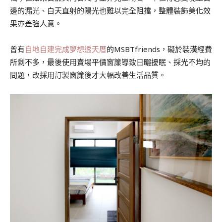
邊的漏光、白天直射的陽光也難以完全阻擋，整體裝飾美化效
果亦差強人意。
曾有
自地自建完成夢想透天厝
的MSBTfriends
，礙於裝潢經費
所剩不多，最後使用賣場平價窗簾導致日曬擾眠、採光不均的
問題，改採用訂製窗簾後才大幅改善生活品質。