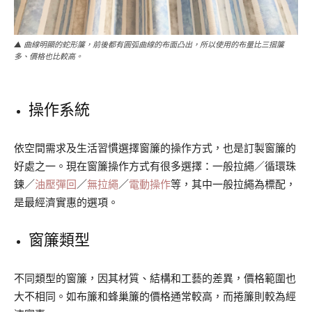
▲ 曲線明顯的蛇形簾，前後都有圓弧曲線的布面凸出，所以使用的布量比三摺簾
多、價格也比較高。
操作系統
依空間需求及生活習慣選擇窗簾的操作方式，也是訂製窗簾的
好處之一。現在窗簾操作方式有很多選擇：一般拉繩／循環珠
鍊／
油壓彈回
／
無拉繩
／
電動操作
等，其中一般拉繩為標配，
是最經濟實惠的選項。
窗簾類型
不同類型的窗簾，因其材質、結構和工藝的差異，價格範圍也
大不相同。如布簾和蜂巢簾的價格通常較高，而捲簾則較為經