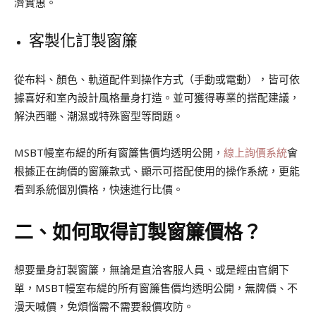
濟實惠。
客製化訂製窗簾
從布料、顏色、軌道配件到操作方式（手動或電動），皆可依
據喜好和室內設計風格量身打造。並可獲得專業的搭配建議，
解決西曬、潮濕或特殊窗型等問題。
MSBT幔室布緹的所有窗簾售價均透明公開，
線上詢價系統
會
根據正在詢價的窗簾款式、顯示可搭配使用的操作系統，更能
看到系統個別價格，快速進行比價。
二、如何取得訂製窗簾價格？
想要量身訂製窗簾，無論是直洽客服人員、或是經由官網下
單，MSBT幔室布緹的所有窗簾售價均透明公開，無牌價、不
漫天喊價，免煩惱需不需要殺價攻防。