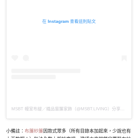
在 Instagram 查看這則貼文
MSBT 幔室布緹／織品窗簾家飾（@MSBT.LIVING）分享的貼文
小備註：
布簾紗簾
因款式眾多（所有目錄本加起來，少說也有