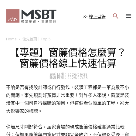
>> 線上型錄
Home
優先置頂｜Top 5
【專題】窗簾價格怎麼算？
窗簾價格線上快速估算
更新日期：2026/06/28
新增日期：2025/07/25
不論是否有找設計師或自行發包，裝潢工程都是一筆為數不小
的開銷，事先規劃好預算非常重要！對許多人來說，窗簾是裝
潢其中一個可自行採購的項目，但這個看似簡單的工程，卻大
大影響家的樣貌。
倘若尺寸剛好符合，居家賣場的現成窗簾
價格確實通常比較
低
；但如果
窗簾與門窗尺寸並非完全吻合，不但得忍受晚上窗