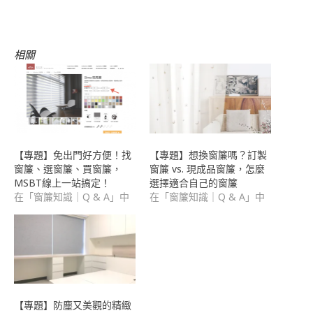
開
連
啟)
結
給
朋
友
(在
相關
新
視
窗
中
開
啟)
【專題】免出門好方便！找
【專題】想換窗簾嗎？訂製
窗簾、選窗簾、買窗簾，
窗簾 vs. 現成品窗簾，怎麼
MSBT線上一站搞定！
選擇適合自己的窗簾
在「窗簾知識｜Q & A」中
在「窗簾知識｜Q & A」中
【專題】防塵又美觀的精緻