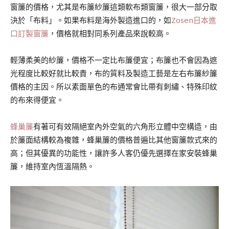
窗簾的價格，尤其是布簾紗簾這類軟布類窗簾，很大一部分取
決於「布料」。如果布料是海外製造進口的，如
Zosen日本進
口訂製窗簾
，價格就相對同系列產品來說較高。
輕薄柔美的紗簾，價格不一定比布簾便宜；布簾也不會因為遮
光程度比較好就比較貴，布的質料及製造工藝是左右布簾紗簾
價格的主因。所以素面單色的布通常會比帶有刺繡、特殊印紋
的布來得便宜。
蜂巢簾
有著可有效隔絕室內外空氣的六角形立體中空構造，由
於簾面結構較為複雜，蜂巢簾的價格普遍比其他窗簾款式來的
高；但其優異的功能性，讓許多人客仍優先選擇在家安裝蜂巢
簾，維持室內恆溫隔熱。