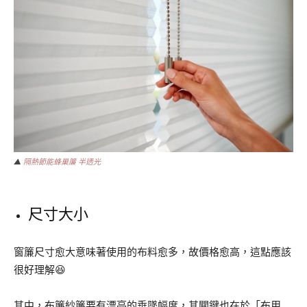
▲
隔熱節能蜂巢簾 半透光
尺寸大小
窗簾尺寸愈大意味著使用的布料愈多，故價格愈高，這點應該
很好理解😆
其中，布簾紗簾要有漂亮的垂墜幅度，其關鍵也在於「布用