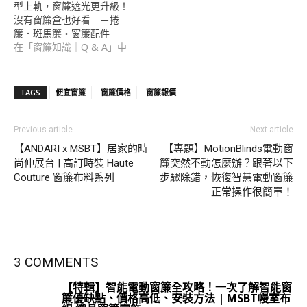
型上軌，窗簾遮光更升級！
沒有窗簾盒也好看 －捲
簾．斑馬簾・窗簾配件
在「窗簾知識｜Q & A」中
TAGS
便宜窗簾
窗簾價格
窗簾報價
Previous article
Next article
【ANDARI x MSBT】居家的時
【專題】MotionBlinds電動窗
尚伸展台 | 高訂時裝 Haute
簾突然不動怎麼辦？跟著以下
Couture 窗簾布料系列
步驟除錯，恢復智慧電動窗簾
正常操作很簡單！
3 COMMENTS
【特輯】智能電動窗簾全攻略！一次了解智能窗
簾優缺點、價格高低、安裝方法 | MSBT幔室布