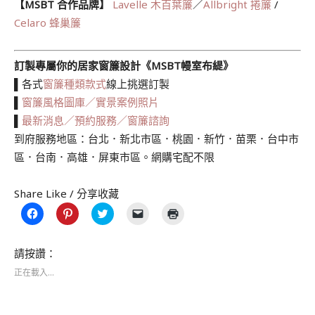
【MSBT 合作品牌】
Lavelle 木百葉簾
／
Allbright 捲簾
/
Celaro 蜂巢簾
訂製專屬你的居家窗簾設計《MSBT幔室布緹》
▌各式
窗簾種類款式
線上挑選訂製
▌
窗簾風格圖庫／實景案例照片
▌
最新消息／預約服務／窗簾諮詢
到府服務地區：台北．新北市區．桃園．新竹．苗栗．台中市
區．台南．高雄．屏東市區。網購宅配不限
Share Like / 分享收藏
按
分
分
按
點
一
享
享
一
這
下
到
到
下
裡
以
Pinterest(在
Twitter(在
即
列
分
新
新
可
印
請按讚：
享
視
視
以
(在
至
窗
窗
電
新
正在載入...
Facebook(在
中
中
子
視
新
開
開
郵
窗
視
啟)
啟)
件
中
窗
傳
開
中
送
啟)