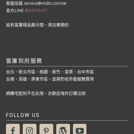
客服信箱
service@msbt.com.tw
官方LINE
@INY3243T
設有窗簾樣品展示間，來訪需預約
窗簾到府服務
台北、新北市區、桃園、新竹、苗栗、台中市區
台南、高雄、屏東市區，並將酌收外勤服務費用
網購宅配則不在此限，亦歡迎海外訂購洽詢
FOLLOW US