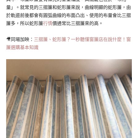
量」。就常見的三摺簾和蛇形簾來說，曲線明顯的蛇形簾，由
於軌道前後都會有圓弧曲線的布面凸出、使用的布量會比三摺
簾多，所以蛇形簾
行情
價通常比三摺簾來的高。
🎥同場加映：
三摺簾、蛇形簾？一秒聽懂窗簾店在說什麼！窗
簾選購基本知識