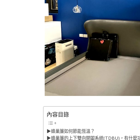
內容目錄
▶︎蜂巢簾如何節能恆溫？
▶︎蜂巢簾的上下雙向開闔系統(TDBU)，有什麼