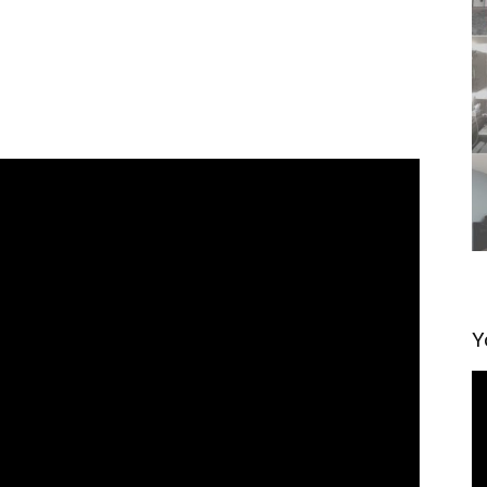
Y
視
訊
播
放
器