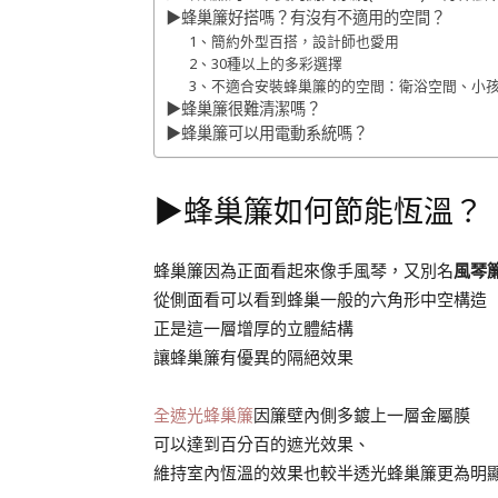
▶︎蜂巢簾好搭嗎？有沒有不適用的空間？
1、簡約外型百搭，設計師也愛用
2、30種以上的多彩選擇
3、不適合安裝蜂巢簾的的空間：衛浴空間、小
▶︎蜂巢簾很難清潔嗎？
▶︎蜂巢簾可以用電動系統嗎？
▶︎蜂巢簾如何節能恆溫？
蜂巢簾因為正面看起來像手風琴，又別名
風琴
從側面看可以看到蜂巢一般的六角形中空構造
正是這一層增厚的立體結構
讓蜂巢簾有優異的隔絕效果
全遮光蜂巢簾
因簾壁內側多鍍上一層金屬膜
可以達到百分百的遮光效果、
維持室內恆溫的效果也較半透光蜂巢簾更為明