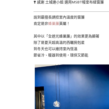
❣️ 感謝 土城連小姐 選用MSBT幔室布緹窗簾
說到最擅長調控室內溫度的窗簾
肯定是非
蜂巢簾
莫屬！
其中以「全遮光蜂巢簾」的效果更為顯著
除了是夏天超高溫的西曬房剋星
到冬天也可以維持室內恆溫
節省冷、暖器到使用，環保又節能