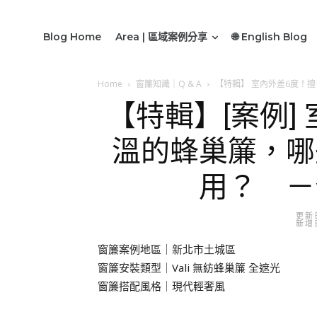
Blog Home
Area | 區域案例分享
🌐 English Blog
Home
窗簾知識｜Q & A
【特輯】 室內外差6度！
【特輯】[案例]
溫的蜂巢簾，哪
用？ －
更新日
新增日
窗簾案例地區｜新北市土城區
窗簾安裝類型｜Vali 無紡蜂巢簾 全遮光
窗簾搭配風格｜現代輕奢風