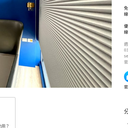
免
線
優
線
週
0
s
官
官
功用？