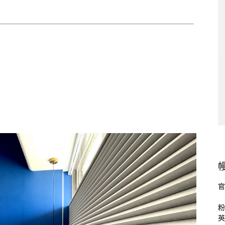
官
粉
英