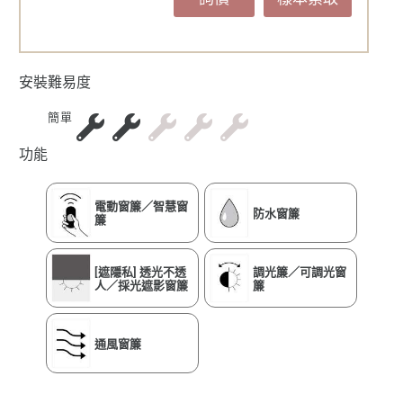
安裝難易度
簡單
功能
電動窗簾／智慧窗
防水窗簾
簾
[遮隱私] 透光不透
調光簾／可調光窗
人／採光遮影窗簾
簾
通風窗簾