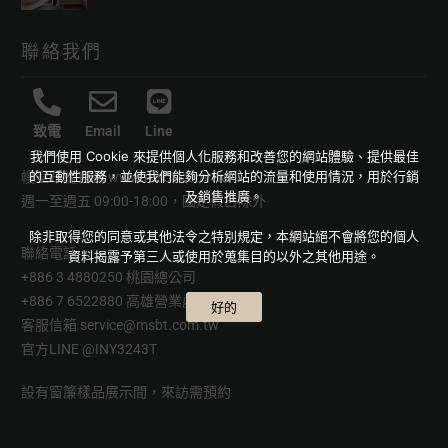
聯絡我們
致電
Email
Line
我們使用 Cookie 來提供個人化服務和改善您的網站體驗、提供最佳
的互動性服務，並使我們能夠分析網站的流量和使用情況，用於行銷
幔室布緹官網
www.msbt.com.tw
及銷售推廣。
週一至週五 09:00-18:00，國定假日除外
除非取得您的同意或其他法令之特別規定，本網站絕不會將您的個人
聯絡電話
資料揭露予第三人或使用於蒐集目的以外之其他用途。
+886 3 4880250 桃園總公司
+886 7 6522880 高雄營業處
好的
客服信箱
service@msbt.com.tw
官方LINE
@INY3243T
設有窗簾樣品展示間，來訪需預約