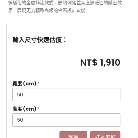
多樣化的金屬烤漆款式，簡約俐落並高度遮蔽性的隱密效
果，展現更為精緻高級的金屬設計質感
輸入尺寸快速估價：
NT$ 1,910
寬度 (cm)
*
高度 (cm)
*
詢價
樣本索取