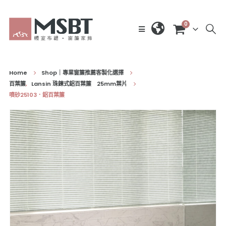
0
Home
Shop｜專業窗簾推薦客製化選擇
百葉簾
,
Lansin 珠鍊式鋁百葉簾 25mm葉片
噴砂25103．鋁百葉簾