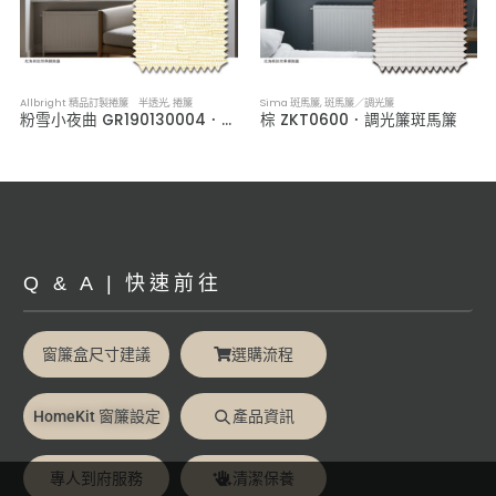
Allbright 精品訂製捲簾 半透光
,
捲簾
Sima 斑馬簾
,
斑馬簾／調光簾
粉雪小夜曲 GR190130004．半透光捲簾
棕 ZKT0600．調光簾斑馬簾
Q & A | 快速前往
窗簾盒尺寸建議
選購流程
HomeKit 窗簾設定
產品資訊
專人到府服務
清潔保養